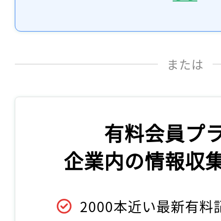
または
有料会員プ
企業内の情報収
2000本近い最新有料