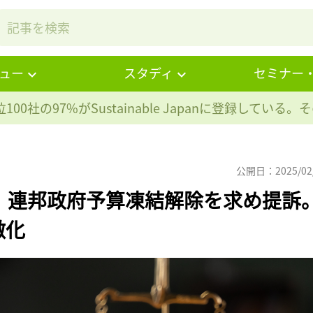
ュー
スタディ
セミナー
100社の97%が
Sustainable Japanに登録している
公開日：2025/02
、連邦政府予算凍結解除を求め提訴
激化