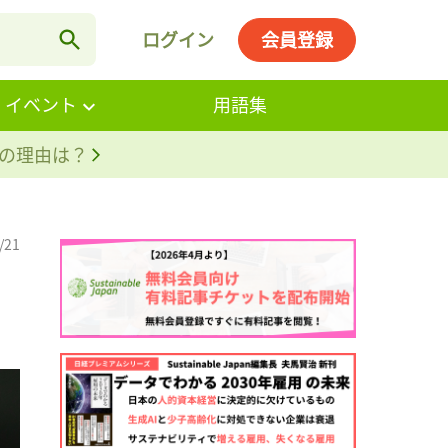
ログイン
会員登録
・イベント
用語集
。その理由は？
/21
。