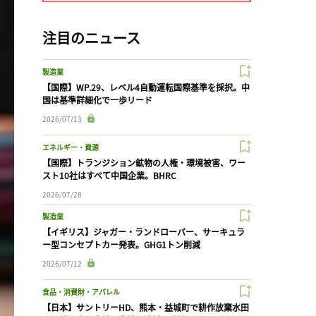
注目のニュース
製造業
【国際】WP.29、レベル4自動運転国際基準を採択。中
国は基準詳細化で一歩リード
2026/07/13
エネルギー・資源
【国際】トランジション鉱物の人権・環境被害、ワー
スト10社はすべて中国企業。BHRC
2026/07/28
製造業
【イギリス】ジャガー・ランドローバー、サーキュラ
ー型コンセプトカー発表。GHG1トン削減
2026/07/12
食品・消費財・アパレル
【日本】サントリーHD、熊本・益城町で耕作放棄水田