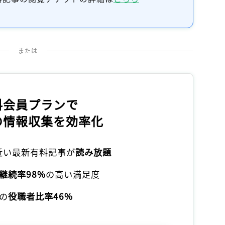
または
料会員プランで
の情報収集を効率化
本近い最新有料記事が
読み放題
継続率98%
の高い満足度
の
役職者比率46%