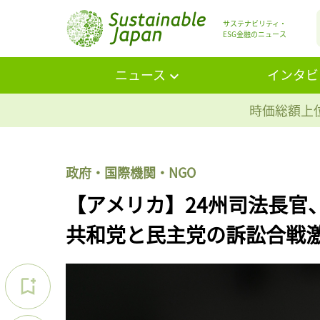
サステナビリティ・
ESG金融のニュース
ニュース
インタビ
時価総額上位
政府・国際機関・NGO
【アメリカ】24州司法長官
共和党と民主党の訴訟合戦