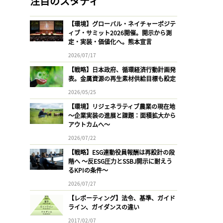
注目のスタディ
【環境】グローバル・ネイチャーポジテ
ィブ・サミット2026開催。開示から測
定・実装・価値化へ。熊本宣言
2026/07/17
【戦略】日本政府、循環経済行動計画発
表。金属資源の再生素材供給目標も設定
2026/05/25
【環境】リジェネラティブ農業の現在地
〜企業実装の進展と課題：面積拡大から
アウトカムへ〜
2026/07/22
【戦略】ESG連動役員報酬は再設計の段
階へ 〜反ESG圧力とSSBJ開示に耐えう
るKPIの条件〜
2026/07/27
【レポーティング】法令、基準、ガイド
ライン、ガイダンスの違い
2017/02/07