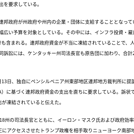
出を要求している。
連邦政府が州政府や州内の企業・団体に支給することとなって
幅広い予算を対象としている。その中には、インフラ投資・雇
予算も含まれる。連邦政府資金が不当に凍結されていることで、
同訴訟には、ケンタッキー州司法長官も原告団に加わり、合計2
月13日、独自にペンシルベニア州東部地区連邦地方裁判所に提
RA）に基づく連邦政府資金の支出を直ちに要求している。訴状
支出が凍結されていると伝えた。
18州の司法長官とともに、イーロン・マスク氏および政府効
不正にアクセスさせたトランプ政権を相手取りニューヨーク南部