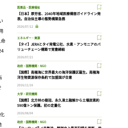
医薬品・医療福祉
【日本】厚労省、2040年地域医療構想ガイドライン発
表。自治体主導の態勢構築急務
い
2026/07/12
用
エネルギー・資源
人命
【タイ】JERAとタイ発電公社、水素・アンモニアのバ
リューチェーン構築で覚書締結
4
2026/07/21
政府・国際機関・NGO
【国際】南極海に世界最大の海洋保護区誕生。南極海
訴
洋生物資源保存条約で加盟国が合意
2016/11/16
で
大学・研究機関
【国際】北方林の樹冠、永久凍土融解から土壌炭素約
590億トン保護。初の定量化
率化
2026/08/04
政府・国際機関・NGO
地