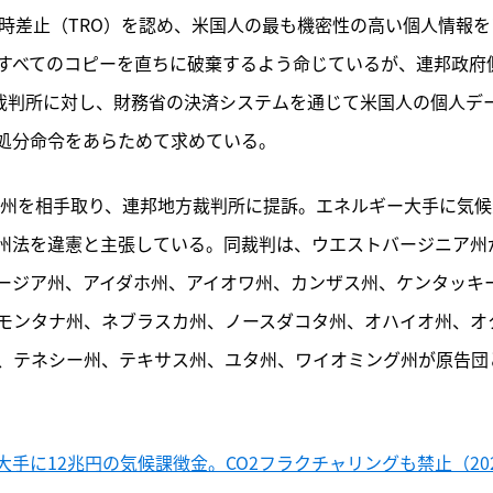
時差止（TRO）を認め、米国人の最も機密性の高い個人情報を
すべてのコピーを直ちに破棄するよう命じているが、連邦政府
同裁判所に対し、財務省の決済システムを通じて米国人の個人デ
処分命令をあらためて求めている。
ク州を相手取り、連邦地方裁判所に提訴。エネルギー大手に気候
州法を違憲と主張している。同裁判は、ウエストバージニア州
ージア州、アイダホ州、アイオワ州、カンザス州、ケンタッキ
モンタナ州、ネブラスカ州、ノースダコタ州、オハイオ州、オ
、テネシー州、テキサス州、ユタ州、ワイオミング州が原告団
手に12兆円の気候課徴金。CO2フラクチャリングも禁止（20