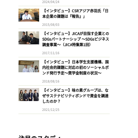
2024/04/24
【インタビュー】CSRアジア赤羽氏「日
本企業の課題は『報告』」
2015/08/03
【インタビュー】JICAが目指す企業との
SDGsパートナーシップ 〜SDGsビジネス
調査事業〜（JICA特集第1回）
2017/11/16
【インタビュー】日本学生支援機構、国
内社会的課題に対応の初のソーシャルボ
ンド発行予定〜奨学金制度の状況〜
2018/08/16
【インタビュー】味の素グループは、な
ぜサステナビリティボンドで資金を調達
したのか？
2021/12/25