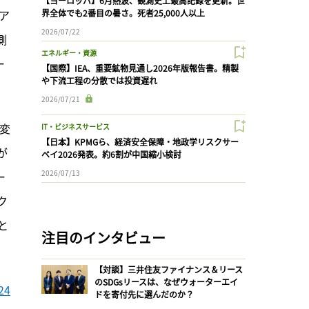
【ヨーロッパ】6月熱波、観測史上最高記録を更新。世
ア
界全体でも2番目の暑さ。死者25,000人以上
2026/07/22
側
エネルギー・資源
ー
【国際】IEA、重要鉱物見通し2026年版報告書。精製
や下流工程の分散では投資遅れ
2026/07/21
変
IT・ビジネスサービス
【日本】KPMGら、経済安全保障・地政学リスクサー
が
ベイ2026発表。約6割が中国縮小検討
2026/07/13
ー
ク
と
注目のインタビュー
【対談】三井住友ファイナンス＆リース
のSDGsリースは、なぜウォーターエイ
24
ドを寄付先に選んだのか？