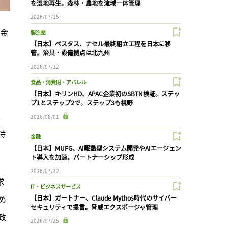
を湿地再生。森林・農地を流域一体管理
2026/07/15
助金
製造業
【日本】ベスタス、ナセル最終組立工程を日本に移
管。治具・設備拠点は北九州
2026/07/12
食品・消費財・アパレル
【日本】キリンHD、APAC企業初のSBTN検証。ステッ
、
プ1とステップ2で。ステップ3も視野
、
2026/08/01
特
金融
【日本】MUFG、AI駆動型システム開発やAIエージェン
ト導入を加速。パートナーシップ形成
2026/07/12
求
IT・ビジネスサービス
め
【日本】ガートナー、Claude Mythos時代のサイバー
セキュリティで提言。脅威エクスポージャ管理
政
2026/07/25