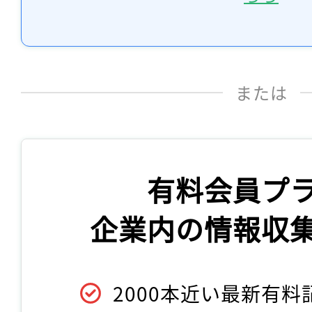
または
有料会員プ
企業内の情報収
2000本近い最新有料