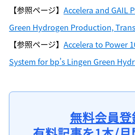
【参照ページ】
Accelera and GAIL P
Green Hydrogen Production, Trans
【参照ページ】
Accelera to Power 1
System for bp’s Lingen Green Hydr
無料会員登
有料記事を1本/