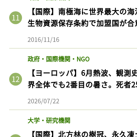
ログイン
【国際】南極海に世界最大の海
生物資源保存条約で加盟国が合
会員登録
2016/11/16
政府・国際機関・NGO
【ヨーロッパ】6月熱波、観測
界全体でも2番目の暑さ。死者25
2026/07/22
大学・研究機関
【国際】北方林の樹冠、永久凍