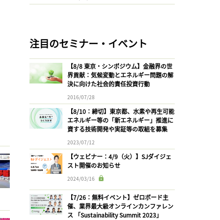
注目のセミナー・イベント
【8/8 東京・シンポジウム】金融界の世
界貢献：気候変動とエネルギー問題の解
決に向けた社会的責任投資行動
2016/07/28
【8/10：締切】東京都、水素や再生可能
エネルギー等の「新エネルギー」推進に
資する技術開発や実証等の取組を募集
2023/07/12
【ウェビナー：4/9（火）】SJダイジェ
スト開催のお知らせ
2024/03/16
【7/26：無料イベント】ゼロボード主
催、業界最大級オンラインカンファレン
ス 「Sustainability Summit 2023」