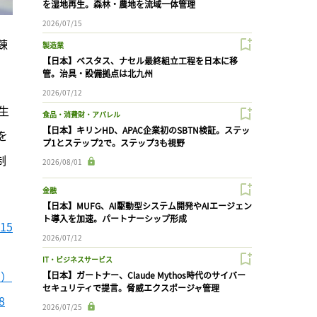
を湿地再生。森林・農地を流域一体管理
2026/07/15
錬
製造業
【日本】ベスタス、ナセル最終組立工程を日本に移
管。治具・設備拠点は北九州
2026/07/12
生
食品・消費財・アパレル
【日本】キリンHD、APAC企業初のSBTN検証。ステッ
を
プ1とステップ2で。ステップ3も視野
制
2026/08/01
金融
【日本】MUFG、AI駆動型システム開発やAIエージェン
ト導入を加速。パートナーシップ形成
15
2026/07/12
IT・ビジネスサービス
日）
【日本】ガートナー、Claude Mythos時代のサイバー
セキュリティで提言。脅威エクスポージャ管理
8
2026/07/25