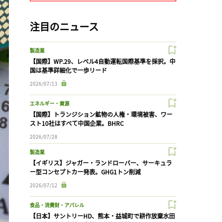
注目のニュース
製造業
【国際】WP.29、レベル4自動運転国際基準を採択。中
国は基準詳細化で一歩リード
2026/07/13
エネルギー・資源
【国際】トランジション鉱物の人権・環境被害、ワー
スト10社はすべて中国企業。BHRC
2026/07/28
製造業
【イギリス】ジャガー・ランドローバー、サーキュラ
ー型コンセプトカー発表。GHG1トン削減
2026/07/12
食品・消費財・アパレル
【日本】サントリーHD、熊本・益城町で耕作放棄水田