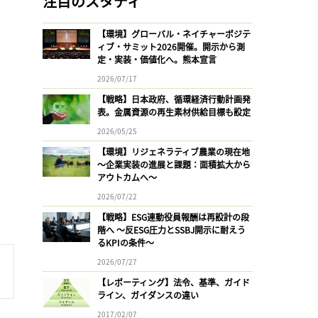
注目のスタディ
【環境】グローバル・ネイチャーポジテ
ィブ・サミット2026開催。開示から測
定・実装・価値化へ。熊本宣言
2026/07/17
【戦略】日本政府、循環経済行動計画発
表。金属資源の再生素材供給目標も設定
2026/05/25
【環境】リジェネラティブ農業の現在地
〜企業実装の進展と課題：面積拡大から
アウトカムへ〜
2026/07/22
【戦略】ESG連動役員報酬は再設計の段
階へ 〜反ESG圧力とSSBJ開示に耐えう
るKPIの条件〜
2026/07/27
【レポーティング】法令、基準、ガイド
ライン、ガイダンスの違い
2017/02/07