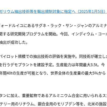
リウム抽出技術等を輸出規制対象に指定へ（2025年1月5日
州ヴォードルイユにあるサグネ・ラック・サン・ジャンのアルミ
関する研究開発プログラムを開始。今回、インディウム・コー
抽出が成功した。
パイロット規模での抽出技術の評価を実施中。同技術が確立し
行うデモプラントを建設予定。生産能力は年間最大3.5t。今
間40tの生産が可能となり、世界全体の生産量の最大5%から
タンに加え、重要鉱物であるアルミニウム合金に用いられるス
ッテリー用のリチウム、鋼合金用のモリブデン等を、北米の施設