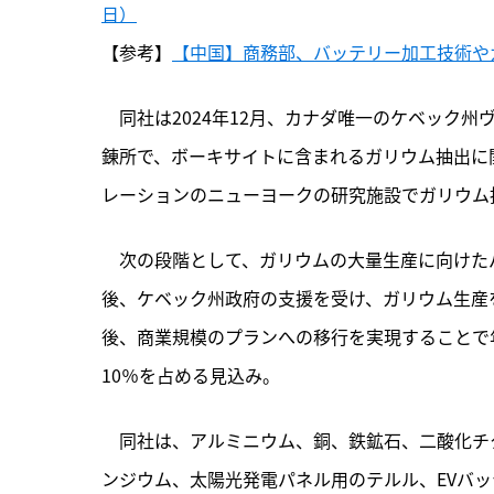
日）
【参考】
【中国】商務部、バッテリー加工技術やガ
　同社は2024年12月、カナダ唯一のケベック
錬所で、ボーキサイトに含まれるガリウム抽出に
レーションのニューヨークの研究施設でガリウム
　次の段階として、ガリウムの大量生産に向けた
後、ケベック州政府の支援を受け、ガリウム生産を
後、商業規模のプランへの移行を実現することで年
10％を占める見込み。
　同社は、アルミニウム、銅、鉄鉱石、二酸化チ
ンジウム、太陽光発電パネル用のテルル、EVバ