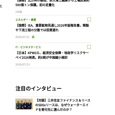
【国際】北方林の樹冠、永久凍土融解から土壌炭素約
ェ
590億トン保護。初の定量化
2日前
エネルギー・資源
【国際】IEA、重要鉱物見通し2026年版報告書。精製
や下流工程の分散では投資遅れ
2026/07/21
IT・ビジネスサービス
【日本】KPMGら、経済安全保障・地政学リスクサー
ベイ2026発表。約6割が中国縮小検討
2026/07/13
注目のインタビュー
【対談】三井住友ファイナンス＆リース
のSDGsリースは、なぜウォーターエイ
ドを寄付先に選んだのか？