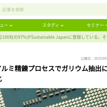
ュー
スタディ
セミナー
100社の97%が
Sustainable Japanに登録している
公開日：2025/05
アルミ精錬プロセスでガリウム抽出
化