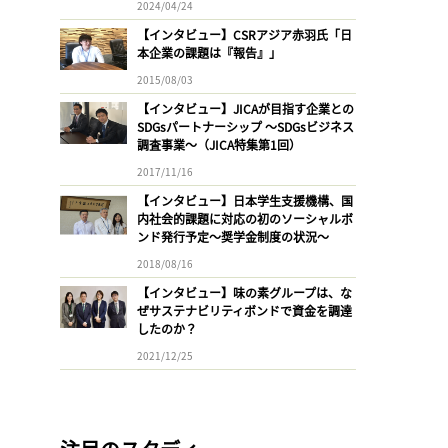
2024/04/24
【インタビュー】CSRアジア赤羽氏「日
本企業の課題は『報告』」
2015/08/03
【インタビュー】JICAが目指す企業との
SDGsパートナーシップ 〜SDGsビジネス
調査事業〜（JICA特集第1回）
2017/11/16
【インタビュー】日本学生支援機構、国
内社会的課題に対応の初のソーシャルボ
ンド発行予定〜奨学金制度の状況〜
2018/08/16
【インタビュー】味の素グループは、な
ぜサステナビリティボンドで資金を調達
したのか？
2021/12/25