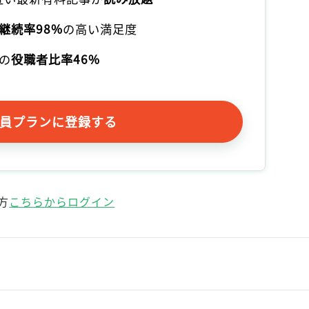
継続率98%
の高い満足度
の
役職者比率46%
員プランに登録する
方
こちらからログイン