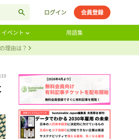
ログイン
会員登録
・イベント
用語集
。その理由は？
/10
に