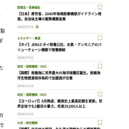
医薬品・医療福祉
）
【日本】厚労省、2040年地域医療構想ガイドライン発
表。自治体主導の態勢構築急務
2026/07/12
ナ製
エネルギー・資源
ポ
【タイ】JERAとタイ発電公社、水素・アンモニアのバ
リューチェーン構築で覚書締結
2026/07/21
た
政府・国際機関・NGO
【国際】南極海に世界最大の海洋保護区誕生。南極海
洋生物資源保存条約で加盟国が合意
2016/11/16
政府・国際機関・NGO
【ヨーロッパ】6月熱波、観測史上最高記録を更新。世
界全体でも2番目の暑さ。死者25,000人以上
カ
2026/07/22
大学・研究機関
で