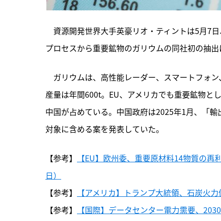
　資源開発世界大手英豪リオ・ティントは5月7
プロセスから重要鉱物のガリウムの同社初の抽出
　ガリウムは、高性能レーダー、スマートフォン
産量は年間600t。EU、アメリカでも重要鉱物と
中国が占めている。中国政府は2025年1月、「
対象に含める案を発表していた。
【参考】
【EU】欧州委、重要原材料14物質の再利
日）
【参考】
【アメリカ】トランプ大統領、石炭火力促
【参考】
【国際】データセンター電力需要、2030