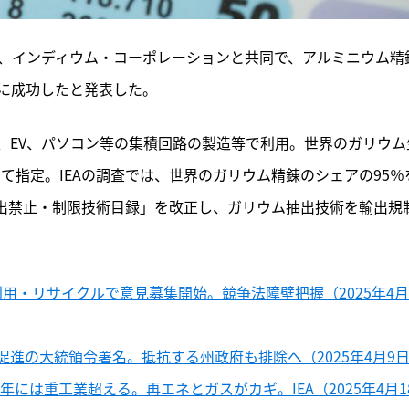
日、インディウム・コーポレーションと共同で、アルミニウム精
に成功したと発表した。
、EV、パソコン等の集積回路の製造等で利用。世界のガリウム
して指定。IEAの調査では、世界のガリウム精錬のシェアの95％
輸出禁止・制限技術目録」を改正し、ガリウム抽出技術を輸出規
用・リサイクルで意見募集開始。競争法障壁把握（2025年4月
進の大統領令署名。抵抗する州政府も排除へ（2025年4月9
年には重工業超える。再エネとガスがカギ。IEA（2025年4月1