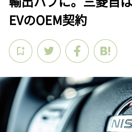
輸出ハブに。三菱自はF
EVのOEM契約