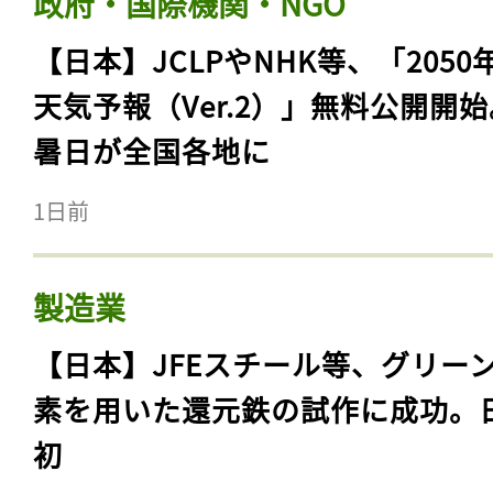
政府・国際機関・NGO
【日本】JCLPやNHK等、「2050
天気予報（Ver.2）」無料公開開
暑日が全国各地に
1日前
製造業
【日本】JFEスチール等、グリー
素を用いた還元鉄の試作に成功。
初