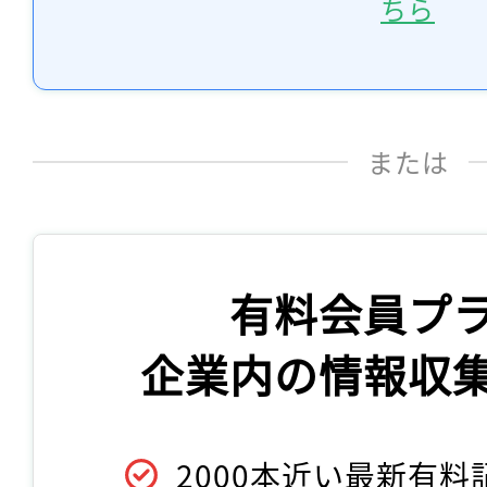
ちら
または
有料会員プ
企業内の情報収
2000本近い最新有料