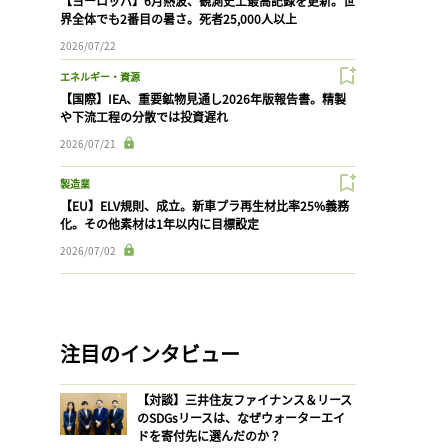
【ヨーロッパ】6月熱波、観測史上最高記録を更新。世
界全体でも2番目の暑さ。死者25,000人以上
2026/07/22
エネルギー・資源
【国際】IEA、重要鉱物見通し2026年版報告書。精製
や下流工程の分散では投資遅れ
2026/07/21
製造業
【EU】ELV規則、成立。新車プラ再生材比率25%義務
化。その他素材は1年以内に目標設定
2026/07/02
注目のインタビュー
【対談】三井住友ファイナンス＆リース
のSDGsリースは、なぜウォーターエイ
ドを寄付先に選んだのか？