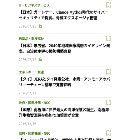
IT・ビジネスサービス
【日本】ガートナー、Claude Mythos時代のサイバー
セキュリティで提言。脅威エクスポージャ管理
2026/07/25
医薬品・医療福祉
【日本】厚労省、2040年地域医療構想ガイドライン発
表。自治体主導の態勢構築急務
2026/07/12
エネルギー・資源
【タイ】JERAとタイ発電公社、水素・アンモニアのバ
リューチェーン構築で覚書締結
2026/07/21
政府・国際機関・NGO
【国際】南極海に世界最大の海洋保護区誕生。南極海
洋生物資源保存条約で加盟国が合意
2016/11/16
政府・国際機関・NGO