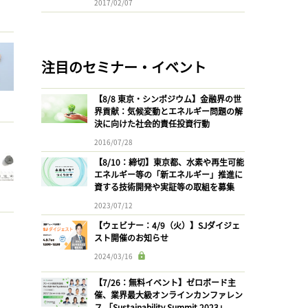
2017/02/07
注目のセミナー・イベント
【8/8 東京・シンポジウム】金融界の世
界貢献：気候変動とエネルギー問題の解
決に向けた社会的責任投資行動
2016/07/28
【8/10：締切】東京都、水素や再生可能
エネルギー等の「新エネルギー」推進に
資する技術開発や実証等の取組を募集
2023/07/12
【ウェビナー：4/9（火）】SJダイジェ
スト開催のお知らせ
2024/03/16
【7/26：無料イベント】ゼロボード主
催、業界最大級オンラインカンファレン
ス 「Sustainability Summit 2023」