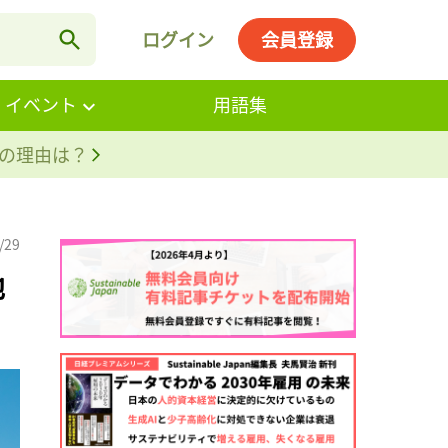
ログイン
会員登録
・イベント
用語集
。その理由は？
/29
地