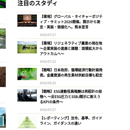
注目のスタディ
【環境】グローバル・ネイチャーポジテ
ィブ・サミット2026開催。開示から測
定・実装・価値化へ。熊本宣言
2026/07/17
【環境】リジェネラティブ農業の現在地
〜企業実装の進展と課題：面積拡大から
アウトカムへ〜
2026/07/22
【戦略】日本政府、循環経済行動計画発
表。金属資源の再生素材供給目標も設定
2026/05/25
【戦略】ESG連動役員報酬は再設計の段
階へ 〜反ESG圧力とSSBJ開示に耐えう
るKPIの条件〜
2026/07/27
【レポーティング】法令、基準、ガイド
ライン、ガイダンスの違い