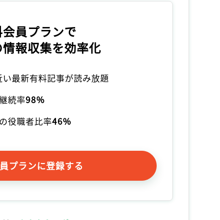
料会員プランで
の情報収集を効率化
本近い最新有料記事が読み放題
継続率
98%
の役職者比率
46%
員プランに登録する