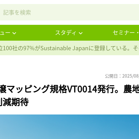
ュー
スタディ
セミナー
100社の97%が
Sustainable Japanに登録している
公開日：2025/08
土壌マッピング規格VT0014発行。農
削減期待