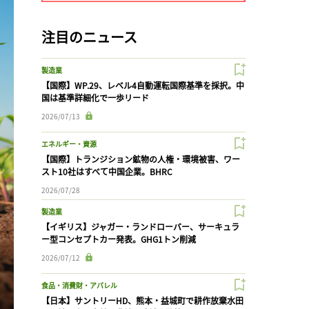
注目のニュース
製造業
【国際】WP.29、レベル4自動運転国際基準を採択。中
国は基準詳細化で一歩リード
2026/07/13
エネルギー・資源
【国際】トランジション鉱物の人権・環境被害、ワー
スト10社はすべて中国企業。BHRC
2026/07/28
製造業
【イギリス】ジャガー・ランドローバー、サーキュラ
ー型コンセプトカー発表。GHG1トン削減
2026/07/12
食品・消費財・アパレル
【日本】サントリーHD、熊本・益城町で耕作放棄水田