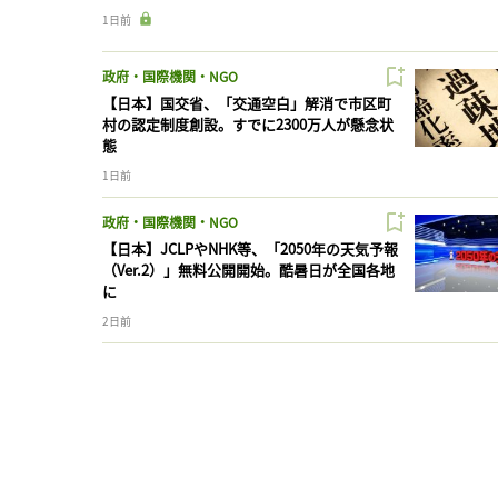
1日前
政府・国際機関・NGO
【日本】国交省、「交通空白」解消で市区町
村の認定制度創設。すでに2300万人が懸念状
態
1日前
政府・国際機関・NGO
【日本】JCLPやNHK等、「2050年の天気予報
（Ver.2）」無料公開開始。酷暑日が全国各地
に
2日前