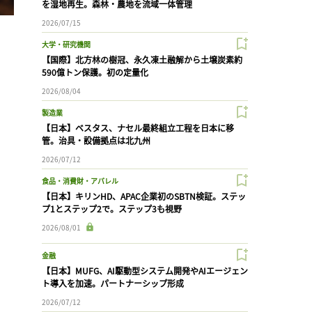
を湿地再生。森林・農地を流域一体管理
2026/07/15
大学・研究機関
【国際】北方林の樹冠、永久凍土融解から土壌炭素約
590億トン保護。初の定量化
2026/08/04
製造業
【日本】ベスタス、ナセル最終組立工程を日本に移
管。治具・設備拠点は北九州
2026/07/12
食品・消費財・アパレル
【日本】キリンHD、APAC企業初のSBTN検証。ステッ
プ1とステップ2で。ステップ3も視野
2026/08/01
金融
【日本】MUFG、AI駆動型システム開発やAIエージェン
ト導入を加速。パートナーシップ形成
2026/07/12