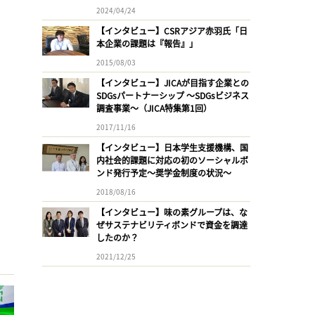
2024/04/24
【インタビュー】CSRアジア赤羽氏「日
本企業の課題は『報告』」
2015/08/03
【インタビュー】JICAが目指す企業との
SDGsパートナーシップ 〜SDGsビジネス
調査事業〜（JICA特集第1回）
2017/11/16
【インタビュー】日本学生支援機構、国
内社会的課題に対応の初のソーシャルボ
ンド発行予定〜奨学金制度の状況〜
2018/08/16
【インタビュー】味の素グループは、な
ぜサステナビリティボンドで資金を調達
したのか？
2021/12/25