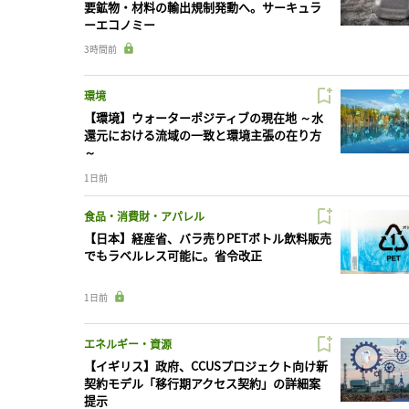
要鉱物・材料の輸出規制発動へ。サーキュラ
ーエコノミー
3時間前
環境
【環境】ウォーターポジティブの現在地 ～水
還元における流域の一致と環境主張の在り方
～
1日前
食品・消費財・アパレル
【日本】経産省、バラ売りPETボトル飲料販売
でもラベルレス可能に。省令改正
1日前
エネルギー・資源
【イギリス】政府、CCUSプロジェクト向け新
契約モデル「移行期アクセス契約」の詳細案
提示