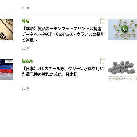
1日前
戦略
【戦略】製品カーボンフットプリントは調達
データへ 〜PACT・Catena-X・ウラノスの役割
と連携〜
2日前
製造業
【日本】JFEスチール等、グリーン水素を用い
た還元鉄の試作に成功。日本初
2日前