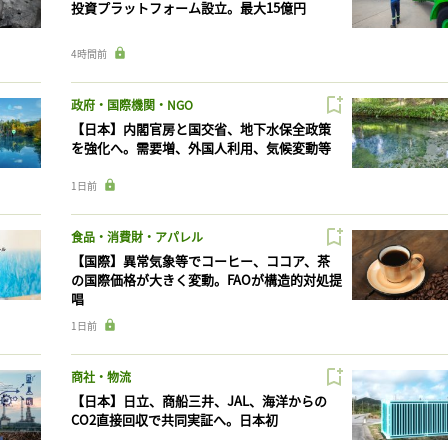
投資プラットフォーム設立。最大15億円
4時間前
政府・国際機関・NGO
【日本】内閣官房と国交省、地下水保全政策
を強化へ。需要増、外国人利用、気候変動等
1日前
食品・消費財・アパレル
【国際】異常気象等でコーヒー、ココア、茶
の国際価格が大きく変動。FAOが構造的対処提
唱
1日前
商社・物流
【日本】日立、商船三井、JAL、海洋からの
CO2直接回収で共同実証へ。日本初