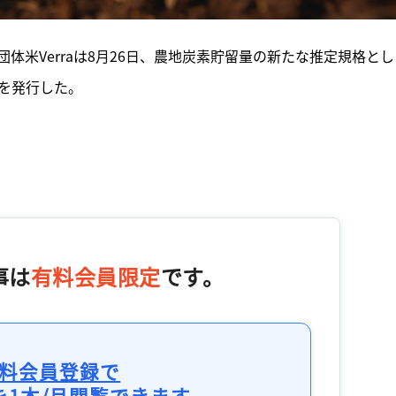
体米Verraは8月26日、農地炭素貯留量の新たな推定規格とし
版を発行した。
事は
有料会員限定
です。
料会員登録で
を1本/月閲覧できます