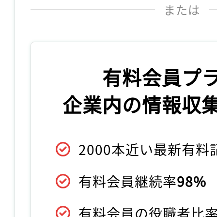
または
有料会員プ
企業内の情報収
2000本近い最新有
有料会員継続率
98%
有料会員の役職者比