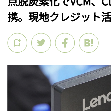
点脱炭素化でVCM、Cl
携。現地クレジット