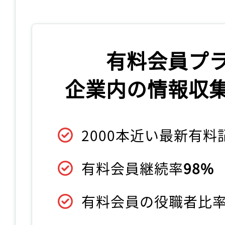
有料会員プ
企業内の情報収
2000本近い最新有
有料会員継続率
98%
有料会員の役職者比