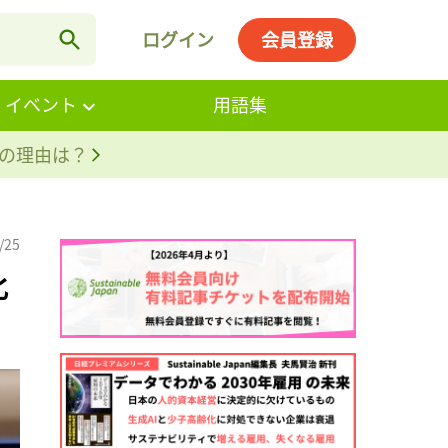
ログイン
会員登録
・イベント
用語集
。その理由は？
/25
化