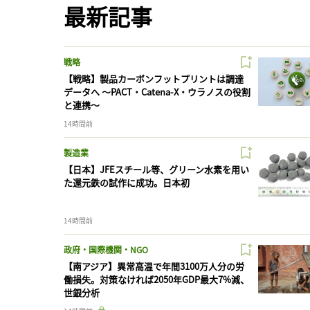
最新記事
戦略
【戦略】製品カーボンフットプリントは調達
データへ 〜PACT・Catena-X・ウラノスの役割
と連携〜
14時間前
製造業
【日本】JFEスチール等、グリーン水素を用い
た還元鉄の試作に成功。日本初
14時間前
政府・国際機関・NGO
【南アジア】異常高温で年間3100万人分の労
働損失。対策なければ2050年GDP最大7%減、
世銀分析