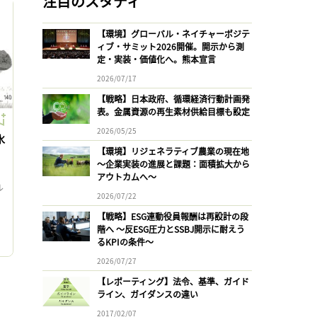
注目のスタディ
【環境】グローバル・ネイチャーポジテ
ィブ・サミット2026開催。開示から測
定・実装・価値化へ。熊本宣言
2026/07/17
【戦略】日本政府、循環経済行動計画発
表。金属資源の再生素材供給目標も設定
2026/05/25
水
【環境】リジェネラティブ農業の現在地
〜企業実装の進展と課題：面積拡大から
アウトカムへ〜
ル
2026/07/22
【戦略】ESG連動役員報酬は再設計の段
ロ
階へ 〜反ESG圧力とSSBJ開示に耐えう
るKPIの条件〜
2026/07/27
【レポーティング】法令、基準、ガイド
ライン、ガイダンスの違い
2017/02/07