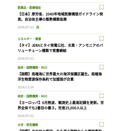
医薬品・医療福祉
【日本】厚労省、2040年地域医療構想ガイドライン発
表。自治体主導の態勢構築急務
2026/07/12
エネルギー・資源
【タイ】JERAとタイ発電公社、水素・アンモニアのバ
リューチェーン構築で覚書締結
2026/07/21
政府・国際機関・NGO
【国際】南極海に世界最大の海洋保護区誕生。南極海
洋生物資源保存条約で加盟国が合意
2016/11/16
政府・国際機関・NGO
【ヨーロッパ】6月熱波、観測史上最高記録を更新。世
界全体でも2番目の暑さ。死者25,000人以上
2026/07/22
大学・研究機関