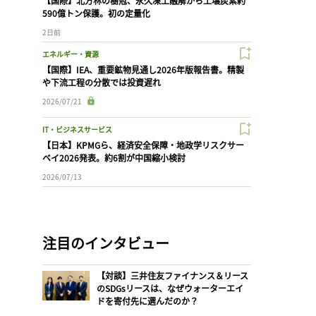
【国際】北方林の樹冠、永久凍土融解から土壌炭素約
590億トン保護。初の定量化
2日前
エネルギー・資源
【国際】IEA、重要鉱物見通し2026年版報告書。精製
や下流工程の分散では投資遅れ
2026/07/21
IT・ビジネスサービス
【日本】KPMGら、経済安全保障・地政学リスクサー
ベイ2026発表。約6割が中国縮小検討
2026/07/13
注目のインタビュー
【対談】三井住友ファイナンス＆リース
のSDGsリースは、なぜウォーターエイ
ドを寄付先に選んだのか？