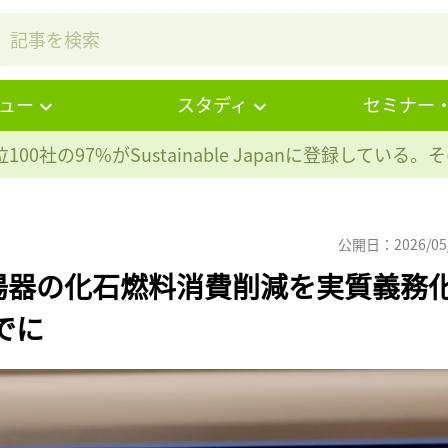
ュー
スタディ
セミナー
100社の97%が
Sustainable Japanに登録している
公開日：2026/05
湯器の化石燃料消費削減を実質義務
でに