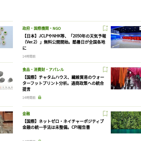
政府・国際機関・NGO
【日本】JCLPやNHK等、「2050年の天気予報
（Ver.2）」無料公開開始。酷暑日が全国各地
に
14時間前
食品・消費財・アパレル
【国際】チャタムハウス、繊維貿易のウォー
ターフットプリント分析。通商政策への統合
提言
14時間前
金融
【国際】ネットゼロ・ネイチャーポジティブ
金融の統一手法は未整備。CPI報告書