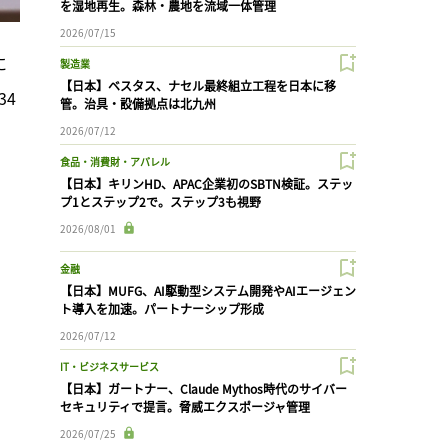
を湿地再生。森林・農地を流域一体管理
2026/07/15
に
製造業
【日本】ベスタス、ナセル最終組立工程を日本に移
34
管。治具・設備拠点は北九州
2026/07/12
食品・消費財・アパレル
【日本】キリンHD、APAC企業初のSBTN検証。ステッ
プ1とステップ2で。ステップ3も視野
2026/08/01
金融
【日本】MUFG、AI駆動型システム開発やAIエージェン
ト導入を加速。パートナーシップ形成
2026/07/12
IT・ビジネスサービス
【日本】ガートナー、Claude Mythos時代のサイバー
セキュリティで提言。脅威エクスポージャ管理
2026/07/25