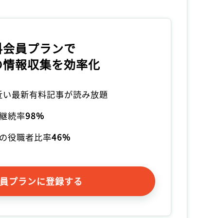
料会員プランで
の情報収集を効率化
本近い最新有料記事が読み放題
継続率
98%
の役職者比率
46%
員プランに登録する