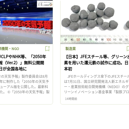
機関・NGO
製造業
CLPやNHK等、「2050年
【日本】JFEスチール等、グリーン
（Ver.2）」無料公開開
素を用いた還元鉄の試作に成功。日
日が全国各地に
本初
年の天気予報」製作委員会は8月
JFEホールディングス傘下のJFEスチー
4年に制作した「2050年の天気予
は7月31日、国立研究開発法人新エネルギ
ューアル版を公開した。最新科
ー・産業技術総合開発機構（NEDO）のグ
た。 ©「2050年の天気予報」製
リーンイノベーション基金事業「製鉄プ
「2050年の天気予報」製作委
セスにおける水素活用」プロジェクトの
14時間前
…]
「直接水素還元技術の開 […]