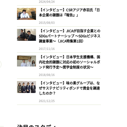
2024/04/24
【インタビュー】CSRアジア赤羽氏「日
本企業の課題は『報告』」
2015/08/03
【インタビュー】JICAが目指す企業との
SDGsパートナーシップ 〜SDGsビジネス
調査事業〜（JICA特集第1回）
2017/11/16
【インタビュー】日本学生支援機構、国
内社会的課題に対応の初のソーシャルボ
ンド発行予定〜奨学金制度の状況〜
2018/08/16
【インタビュー】味の素グループは、な
ぜサステナビリティボンドで資金を調達
したのか？
2021/12/25