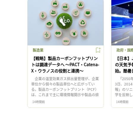
製造業
政府・国際
【戦略】製品カーボンフットプリン
【日本】J
トは調達データへ 〜PACT・Catena-
の天気予報
X・ウラノスの役割と連携〜
始。酷暑
企業の温室効果ガス排出量管理が、企業
「2050
単位から個々の製品単位へと広がってい
3日、201
る。製品カーボンフットプリント（PCF）
報」のリニ
は、これまで主に環境情報開示や製品の排
学を反映し
出量算定に用いられてきた。しかし現在、
作委員会 
14時間前
14時間前
PCFをサプライチェーン上で企 […]
員会は、 [