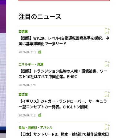
注目のニュース
製造業
【国際】WP.29、レベル4自動運転国際基準を採択。中
国は基準詳細化で一歩リード
2026/07/13
エネルギー・資源
【国際】トランジション鉱物の人権・環境被害、ワー
スト10社はすべて中国企業。BHRC
2026/07/28
製造業
【イギリス】ジャガー・ランドローバー、サーキュラ
ー型コンセプトカー発表。GHG1トン削減
2026/07/12
食品・消費財・アパレル
【日本】サントリーHD、熊本・益城町で耕作放棄水田