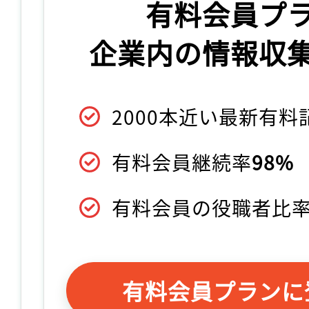
有料会員プ
企業内の情報収
2000本近い最新有
有料会員継続率
98%
有料会員の役職者比
有料会員プランに