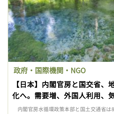
政府・国際機関・NGO
【日本】内閣官房と国交省、
化へ。需要増、外国人利用、
内閣官房水循環政策本部と国土交通省は8