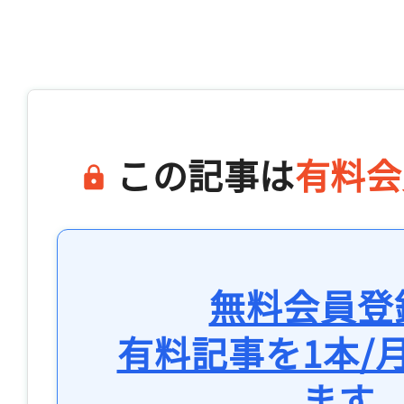
この記事は
有料会
無料会員登
有料記事を1本/
ます