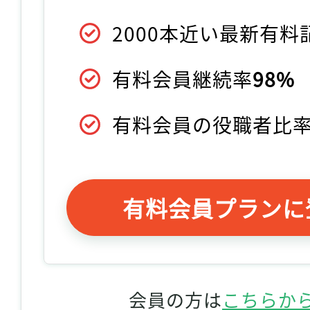
2000本近い最新有
有料会員継続率
98%
有料会員の役職者比
有料会員プランに
会員の方は
こちらか