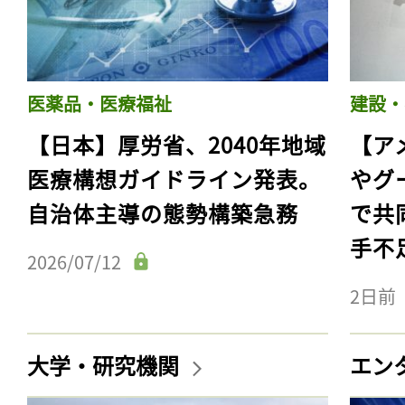
医薬品・医療福祉
建設・
【日本】厚労省、2040年地域
【ア
医療構想ガイドライン発表。
やグ
自治体主導の態勢構築急務
で共
手不
2026/07/12
2日前
大学・研究機関
エン