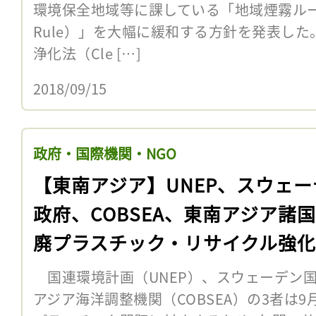
環境保全地域等に課している「地域煙霧ルール（R
Rule）」を大幅に緩和する方針を発表し
浄化法（Cle […]
2018/09/15
政府・国際機関・NGO
【東南アジア】UNEP、スウェー
政府、COBSEA、東南アジア諸
廃プラスチック・リサイクル強
携
国連環境計画（UNEP）、スウェーデン国
アジア海洋調整機関（COBSEA）の3者は9