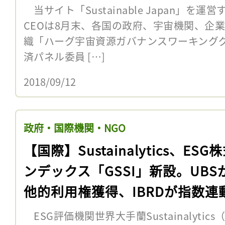
任
当サイト「Sustainable Japan」を
CEOは8月末、各国の政府、宇宙機関、企
織「ハーグ宇宙資源ガバナンスワーキング
済パネル委員 […]
2018/09/12
政府・国際機関・NGO
【国際】Sustainalytics、ESG
ンデックス「GSSI」新設。UBS
他的利用権獲得、IBRDが指数連
発行
ESG評価機関世界大手蘭Sustainalyti