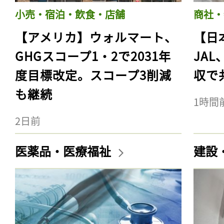
小売・宿泊・飲食・店舗
商社・
【アメリカ】ウォルマート、
【日
GHGスコープ1・2で2031年
JA
度目標改定。スコープ3削減
収で
も継続
1時間
2日前
医薬品・医療福祉
建設