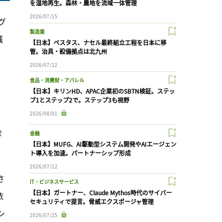
を湿地再生。森林・農地を流域一体管理
2026/07/15
グ
製造業
践
【日本】ベスタス、ナセル最終組立工程を日本に移
管。治具・設備拠点は北九州
2026/07/12
食品・消費財・アパレル
【日本】キリンHD、APAC企業初のSBTN検証。ステッ
プ1とステップ2で。ステップ3も視野
2026/08/01
会
金融
【日本】MUFG、AI駆動型システム開発やAIエージェン
ト導入を加速。パートナーシップ形成
2026/07/12
さ
IT・ビジネスサービス
【日本】ガートナー、Claude Mythos時代のサイバー
依
セキュリティで提言。脅威エクスポージャ管理
シ
2026/07/25