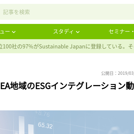
ュー
スタディ
セミナー
100社の97%が
Sustainable Japanに登録している
公開日：2019/03
MEA地域のESGインテグレーション動