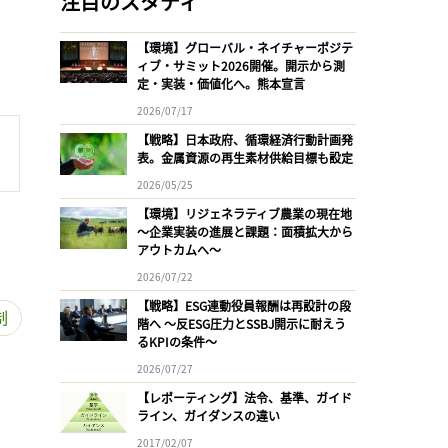
注目のスタディ
【環境】グローバル・ネイチャーポジテ
ィブ・サミット2026開催。開示から測
定・実装・価値化へ。熊本宣言
2026/07/17
【戦略】日本政府、循環経済行動計画発
表。金属資源の再生素材供給目標も設定
2026/05/25
【環境】リジェネラティブ農業の現在地
〜企業実装の進展と課題：面積拡大から
アウトカムへ〜
2026/07/22
【戦略】ESG連動役員報酬は再設計の段
制
階へ 〜反ESG圧力とSSBJ開示に耐えう
るKPIの条件〜
2026/07/27
【レポーティング】法令、基準、ガイド
ライン、ガイダンスの違い
2017/02/07