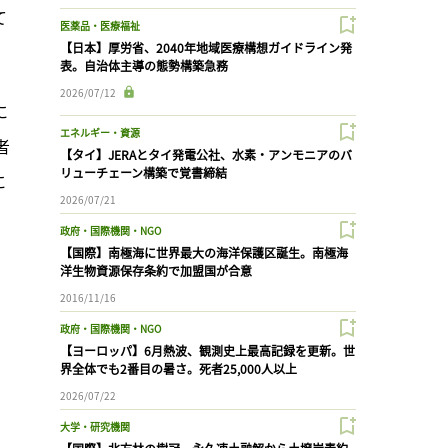
て
医薬品・医療福祉
【日本】厚労省、2040年地域医療構想ガイドライン発
表。自治体主導の態勢構築急務
2026/07/12
に
エネルギー・資源
者
【タイ】JERAとタイ発電公社、水素・アンモニアのバ
リューチェーン構築で覚書締結
に
2026/07/21
政府・国際機関・NGO
【国際】南極海に世界最大の海洋保護区誕生。南極海
洋生物資源保存条約で加盟国が合意
2016/11/16
政府・国際機関・NGO
【ヨーロッパ】6月熱波、観測史上最高記録を更新。世
界全体でも2番目の暑さ。死者25,000人以上
2026/07/22
大学・研究機関