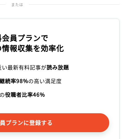
記事をお気に入りに保存するには
または
ログインが必要です
ログイン
会員登録
料会員プランで
の情報収集を効率化
本近い最新有料記事が
読み放題
継続率98%
の高い満足度
の
役職者比率46%
員プランに登録する