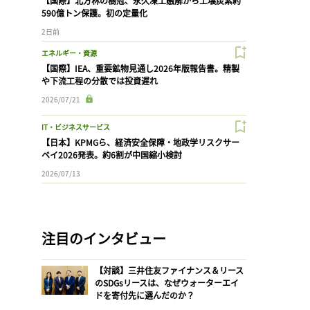
【国際】北方林の樹冠、永久凍土融解から土壌炭素約
590億トン保護。初の定量化
2日前
エネルギー・資源
【国際】IEA、重要鉱物見通し2026年版報告書。精製
や下流工程の分散では投資遅れ
2026/07/21
IT・ビジネスサービス
【日本】KPMGら、経済安全保障・地政学リスクサー
ベイ2026発表。約6割が中国縮小検討
2026/07/13
注目のインタビュー
【対談】三井住友ファイナンス＆リース
のSDGsリースは、なぜウォーターエイ
ドを寄付先に選んだのか？