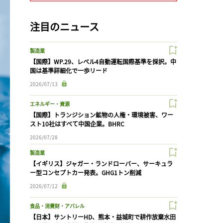
注目のニュース
製造業
【国際】WP.29、レベル4自動運転国際基準を採択。中
国は基準詳細化で一歩リード
2026/07/13
エネルギー・資源
【国際】トランジション鉱物の人権・環境被害、ワー
スト10社はすべて中国企業。BHRC
2026/07/28
製造業
【イギリス】ジャガー・ランドローバー、サーキュラ
ー型コンセプトカー発表。GHG1トン削減
2026/07/12
食品・消費財・アパレル
【日本】サントリーHD、熊本・益城町で耕作放棄水田