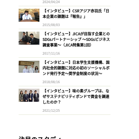
2024/04/24
【インタビュー】CSRアジア赤羽氏「日
本企業の課題は『報告』」
2015/08/03
【インタビュー】JICAが目指す企業との
SDGsパートナーシップ 〜SDGsビジネス
調査事業〜（JICA特集第1回）
2017/11/16
【インタビュー】日本学生支援機構、国
内社会的課題に対応の初のソーシャルボ
ンド発行予定〜奨学金制度の状況〜
2018/08/16
【インタビュー】味の素グループは、な
ぜサステナビリティボンドで資金を調達
したのか？
2021/12/25