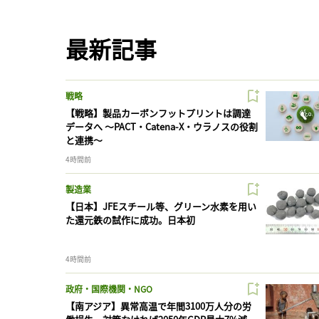
最新記事
戦略
【戦略】製品カーボンフットプリントは調達
データへ 〜PACT・Catena-X・ウラノスの役割
と連携〜
4時間前
製造業
【日本】JFEスチール等、グリーン水素を用い
た還元鉄の試作に成功。日本初
4時間前
政府・国際機関・NGO
【南アジア】異常高温で年間3100万人分の労