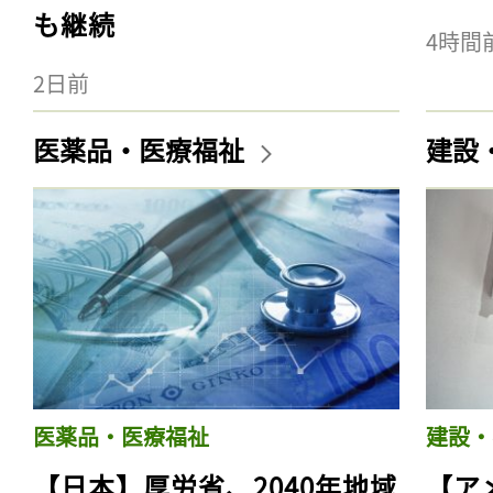
も継続
4時間
2日前
医薬品・医療福祉
建設
医薬品・医療福祉
建設・
【日本】厚労省、2040年地域
【ア