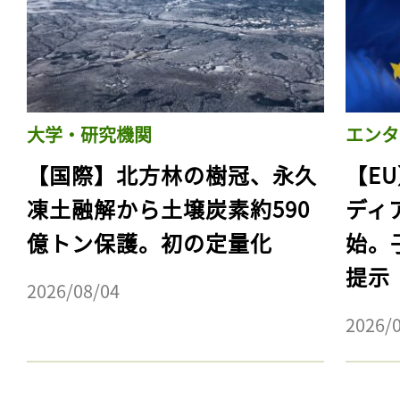
大学・研究機関
エンタ
【国際】北方林の樹冠、永久
【E
凍土融解から土壌炭素約590
ディ
億トン保護。初の定量化
始。
記事をお気に入りに
提示
2026/08/04
ログインが必
2026/