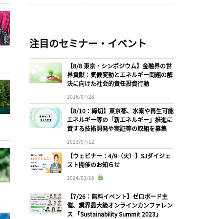
注目のセミナー・イベント
【8/8 東京・シンポジウム】金融界の世
界貢献：気候変動とエネルギー問題の解
決に向けた社会的責任投資行動
2016/07/28
【8/10：締切】東京都、水素や再生可能
エネルギー等の「新エネルギー」推進に
資する技術開発や実証等の取組を募集
2023/07/12
【ウェビナー：4/9（火）】SJダイジェ
スト開催のお知らせ
2024/03/16
【7/26：無料イベント】ゼロボード主
催、業界最大級オンラインカンファレン
ス 「Sustainability Summit 2023」