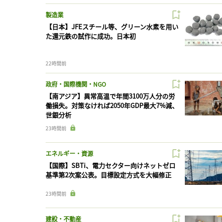
製造業
【日本】JFEスチール等、グリーン水素を用い
た還元鉄の試作に成功。日本初
22時間前
政府・国際機関・NGO
【南アジア】異常高温で年間3100万人分の労
働損失。対策なければ2050年GDP最大7%減、
世銀分析
23時間前
エネルギー・資源
【国際】SBTi、電力セクター向けネットゼロ
基準第2次案公表。目標設定方式を大幅修正
23時間前
建設・不動産