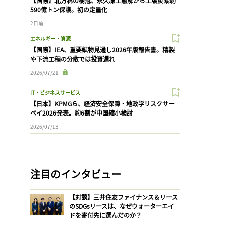
【国際】北方林の樹冠、永久凍土融解から土壌炭素約
590億トン保護。初の定量化
2日前
エネルギー・資源
【国際】IEA、重要鉱物見通し2026年版報告書。精製
や下流工程の分散では投資遅れ
2026/07/21
IT・ビジネスサービス
【日本】KPMGら、経済安全保障・地政学リスクサー
ベイ2026発表。約6割が中国縮小検討
2026/07/13
注目のインタビュー
【対談】三井住友ファイナンス＆リース
のSDGsリースは、なぜウォーターエイ
ドを寄付先に選んだのか？