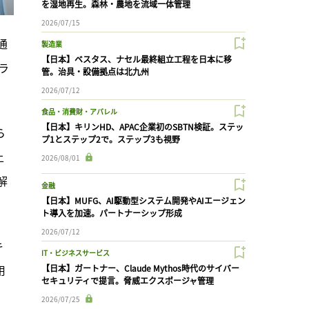
を湿地再生。森林・農地を流域一体管理
2026/07/15
通
製造業
【日本】ベスタス、ナセル最終組立工程を日本に移
ラ
管。治具・設備拠点は北九州
2026/07/12
食品・消費財・アパレル
【日本】キリンHD、APAC企業初のSBTN検証。ステッ
ら
プ1とステップ2で。ステップ3も視野
上
2026/08/01
解
金融
【日本】MUFG、AI駆動型システム開発やAIエージェン
ト導入を加速。パートナーシップ形成
2026/07/12
キ
IT・ビジネスサービス
用
【日本】ガートナー、Claude Mythos時代のサイバー
セキュリティで提言。脅威エクスポージャ管理
2026/07/25