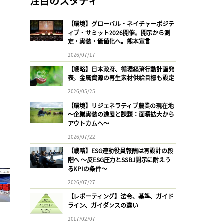
注目のスタディ
【環境】グローバル・ネイチャーポジテ
ィブ・サミット2026開催。開示から測
定・実装・価値化へ。熊本宣言
2026/07/17
【戦略】日本政府、循環経済行動計画発
表。金属資源の再生素材供給目標も設定
2026/05/25
【環境】リジェネラティブ農業の現在地
〜企業実装の進展と課題：面積拡大から
アウトカムへ〜
2026/07/22
【戦略】ESG連動役員報酬は再設計の段
階へ 〜反ESG圧力とSSBJ開示に耐えう
るKPIの条件〜
2026/07/27
【レポーティング】法令、基準、ガイド
ライン、ガイダンスの違い
2017/02/07