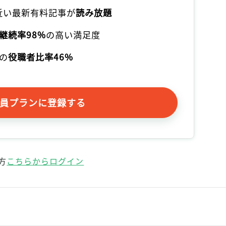
記事をお気に入りに保存するには
本近い最新有料記事が
読み放題
ログインが必要です
継続率98%
の高い満足度
ログイン
会員登録
の
役職者比率46%
員プランに登録する
方
こちらからログイン