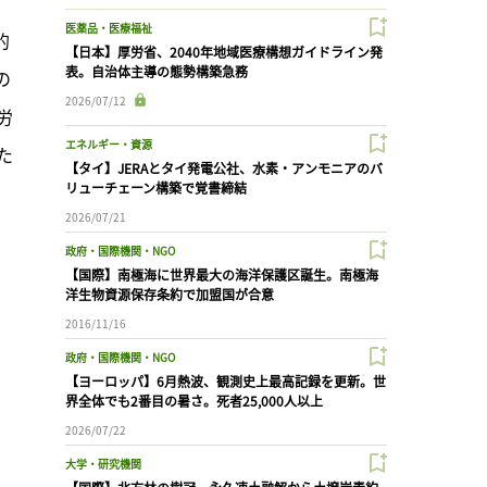
医薬品・医療福祉
的
【日本】厚労省、2040年地域医療構想ガイドライン発
表。自治体主導の態勢構築急務
の
2026/07/12
労
エネルギー・資源
た
【タイ】JERAとタイ発電公社、水素・アンモニアのバ
リューチェーン構築で覚書締結
2026/07/21
政府・国際機関・NGO
【国際】南極海に世界最大の海洋保護区誕生。南極海
洋生物資源保存条約で加盟国が合意
2016/11/16
政府・国際機関・NGO
【ヨーロッパ】6月熱波、観測史上最高記録を更新。世
界全体でも2番目の暑さ。死者25,000人以上
2026/07/22
大学・研究機関