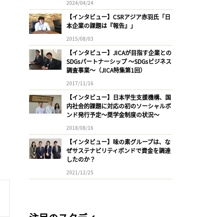
2024/04/24
【インタビュー】CSRアジア赤羽氏「日
本企業の課題は『報告』」
2015/08/03
【インタビュー】JICAが目指す企業との
SDGsパートナーシップ 〜SDGsビジネス
調査事業〜（JICA特集第1回）
2017/11/16
【インタビュー】日本学生支援機構、国
内社会的課題に対応の初のソーシャルボ
ンド発行予定〜奨学金制度の状況〜
2018/08/16
【インタビュー】味の素グループは、な
ぜサステナビリティボンドで資金を調達
したのか？
2021/12/25