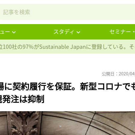
ュー
スタディ
セミナー
100社の97%が
Sustainable Japanに登録している
公開日：2020/04
場に契約履行を保証。新型コロナで
規発注は抑制