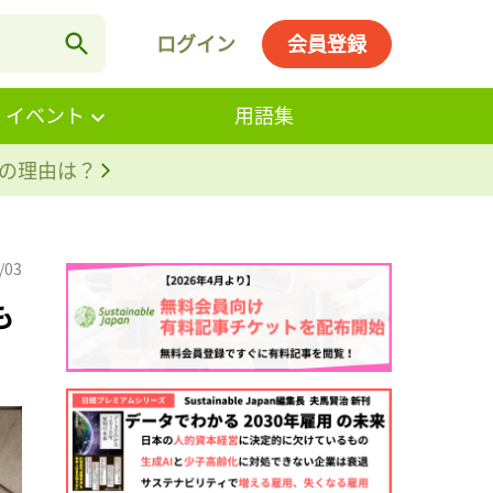
ログイン
会員登録
・イベント
用語集
。その理由は？
/03
も