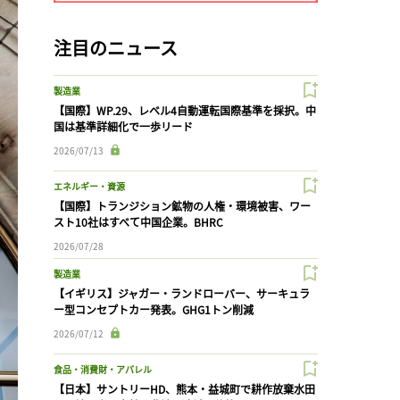
注目のニュース
製造業
【国際】WP.29、レベル4自動運転国際基準を採択。中
国は基準詳細化で一歩リード
2026/07/13
エネルギー・資源
【国際】トランジション鉱物の人権・環境被害、ワー
スト10社はすべて中国企業。BHRC
2026/07/28
製造業
【イギリス】ジャガー・ランドローバー、サーキュラ
ー型コンセプトカー発表。GHG1トン削減
2026/07/12
食品・消費財・アパレル
【日本】サントリーHD、熊本・益城町で耕作放棄水田