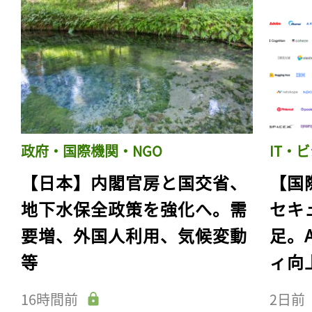
政府・国際機関・NGO
IT・
【日本】内閣官房と国交省、
【国
地下水保全政策を強化へ。需
セキ
要増、外国人利用、気候変動
足。
等
ィ向
16時間前
2日前