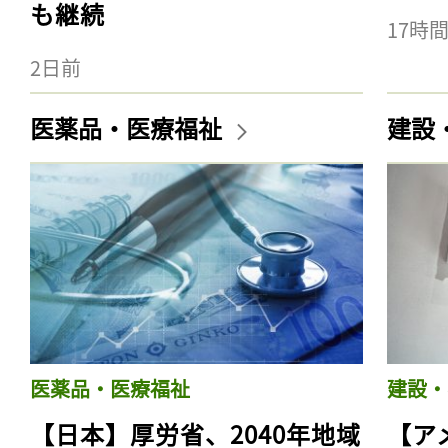
も継続
17時
2日前
医薬品・医療福祉
建設
医薬品・医療福祉
建設・
【日本】厚労省、2040年地域
【ア