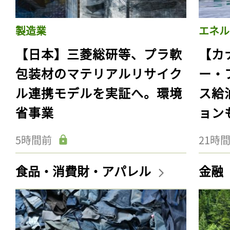
製造業
エネル
【日本】三菱総研等、プラ軟
【カ
包装材のマテリアルリサイク
ー・
ル連携モデルを実証へ。環境
ス給
省事業
ョン
5時間前
21時
食品・消費財・アパレル
金融