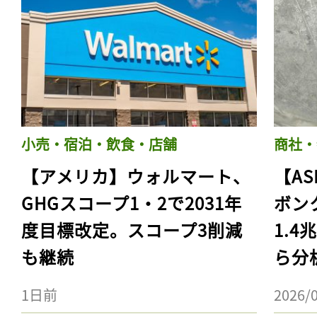
小売・宿泊・飲食・店舗
商社・
【アメリカ】ウォルマート、
【AS
GHGスコープ1・2で2031年
ボン
度目標改定。スコープ3削減
1.
も継続
ら分
1日前
2026/