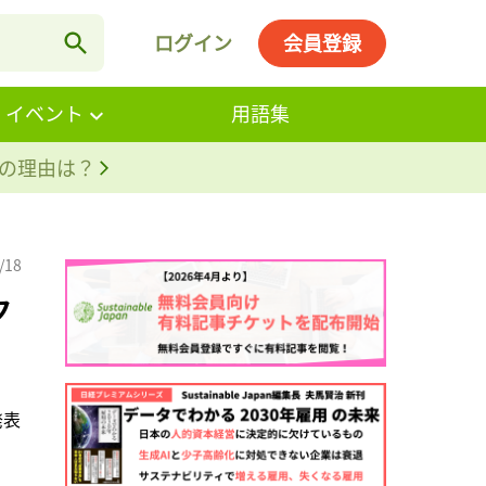
ログイン
会員登録
・イベント
用語集
。その理由は？
/18
ク
発表