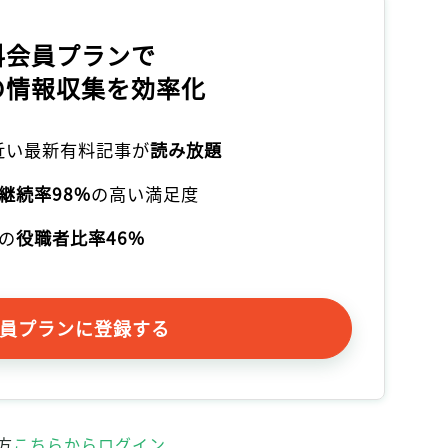
料会員プランで
の情報収集を効率化
本近い最新有料記事が
読み放題
継続率98%
の高い満足度
の
役職者比率46%
員プランに登録する
方
こちらからログイン