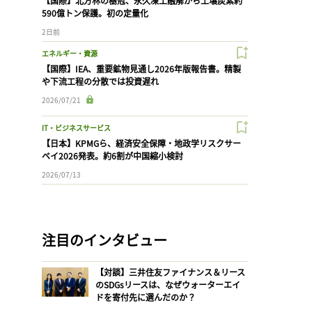
【国際】北方林の樹冠、永久凍土融解から土壌炭素約
590億トン保護。初の定量化
2日前
エネルギー・資源
【国際】IEA、重要鉱物見通し2026年版報告書。精製
や下流工程の分散では投資遅れ
2026/07/21
IT・ビジネスサービス
【日本】KPMGら、経済安全保障・地政学リスクサー
ベイ2026発表。約6割が中国縮小検討
2026/07/13
注目のインタビュー
【対談】三井住友ファイナンス＆リース
のSDGsリースは、なぜウォーターエイ
ドを寄付先に選んだのか？