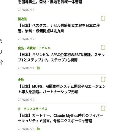
を湿地再生。森林・農地を流域一体管理
2026/07/15
製造業
【日本】ベスタス、ナセル最終組立工程を日本に移
管。治具・設備拠点は北九州
2026/07/12
の
食品・消費財・アパレル
リ
【日本】キリンHD、APAC企業初のSBTN検証。ステッ
プ1とステップ2で。ステップ3も視野
分
2026/08/01
金融
【日本】MUFG、AI駆動型システム開発やAIエージェン
ト導入を加速。パートナーシップ形成
2026/07/12
IT・ビジネスサービス
【日本】ガートナー、Claude Mythos時代のサイバー
セキュリティで提言。脅威エクスポージャ管理
2026/07/25