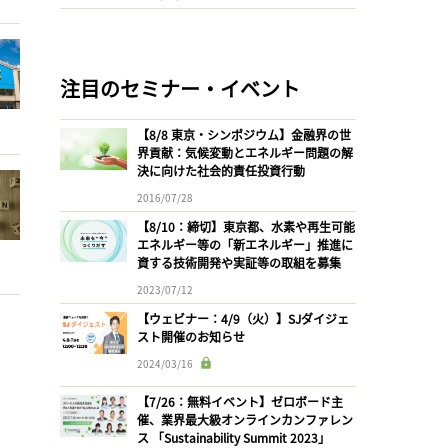
注目のセミナー・イベント
【8/8 東京・シンポジウム】金融界の世
界貢献：気候変動とエネルギー問題の解
決に向けた社会的責任投資行動
2016/07/28
【8/10：締切】東京都、水素や再生可能
エネルギー等の「新エネルギー」推進に
資する技術開発や実証等の取組を募集
2023/07/12
【ウェビナー：4/9（火）】SJダイジェ
スト開催のお知らせ
2024/03/16
【7/26：無料イベント】ゼロボード主
催、業界最大級オンラインカンファレン
ス 「Sustainability Summit 2023」