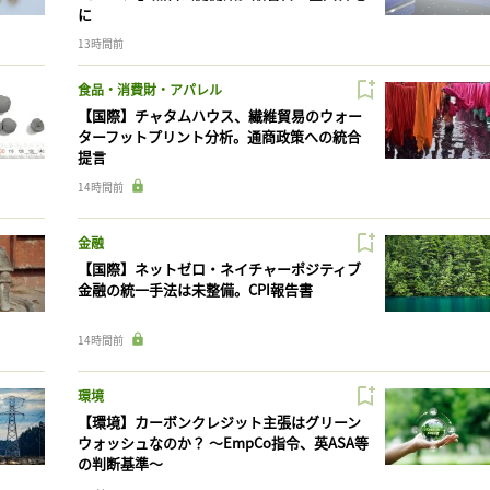
に
13時間前
食品・消費財・アパレル
【国際】チャタムハウス、繊維貿易のウォー
ターフットプリント分析。通商政策への統合
提言
14時間前
金融
【国際】ネットゼロ・ネイチャーポジティブ
金融の統一手法は未整備。CPI報告書
14時間前
環境
【環境】カーボンクレジット主張はグリーン
ウォッシュなのか？ 〜EmpCo指令、英ASA等
の判断基準〜