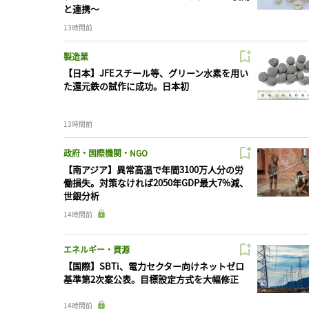
と連携〜
13時間前
製造業
【日本】JFEスチール等、グリーン水素を用い
た還元鉄の試作に成功。日本初
13時間前
政府・国際機関・NGO
【南アジア】異常高温で年間3100万人分の労
働損失。対策なければ2050年GDP最大7%減、
世銀分析
14時間前
エネルギー・資源
【国際】SBTi、電力セクター向けネットゼロ
基準第2次案公表。目標設定方式を大幅修正
14時間前