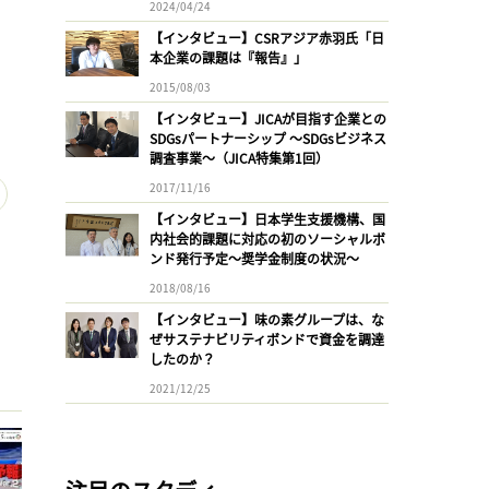
2024/04/24
【インタビュー】CSRアジア赤羽氏「日
本企業の課題は『報告』」
2015/08/03
【インタビュー】JICAが目指す企業との
SDGsパートナーシップ 〜SDGsビジネス
調査事業〜（JICA特集第1回）
2017/11/16
【インタビュー】日本学生支援機構、国
内社会的課題に対応の初のソーシャルボ
ンド発行予定〜奨学金制度の状況〜
2018/08/16
【インタビュー】味の素グループは、な
ぜサステナビリティボンドで資金を調達
したのか？
2021/12/25