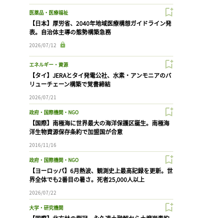
医薬品・医療福祉
【日本】厚労省、2040年地域医療構想ガイドライン発
表。自治体主導の態勢構築急務
2026/07/12
エネルギー・資源
【タイ】JERAとタイ発電公社、水素・アンモニアのバ
リューチェーン構築で覚書締結
2026/07/21
政府・国際機関・NGO
【国際】南極海に世界最大の海洋保護区誕生。南極海
洋生物資源保存条約で加盟国が合意
2016/11/16
政府・国際機関・NGO
【ヨーロッパ】6月熱波、観測史上最高記録を更新。世
界全体でも2番目の暑さ。死者25,000人以上
2026/07/22
大学・研究機関