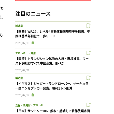
れた
注目のニュース
し
製造業
【国際】WP.29、レベル4自動運転国際基準を採択。中
の
国は基準詳細化で一歩リード
2026/07/13
エネルギー・資源
【国際】トランジション鉱物の人権・環境被害、ワー
スト10社はすべて中国企業。BHRC
2026/07/28
製造業
【イギリス】ジャガー・ランドローバー、サーキュラ
ー型コンセプトカー発表。GHG1トン削減
2026/07/12
食品・消費財・アパレル
【日本】サントリーHD、熊本・益城町で耕作放棄水田