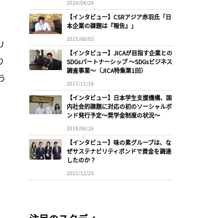
2024/04/24
【インタビュー】CSRアジア赤羽氏「日
本企業の課題は『報告』」
2015/08/03
リ
【インタビュー】JICAが目指す企業との
り
SDGsパートナーシップ 〜SDGsビジネス
調査事業〜（JICA特集第1回）
う
2017/11/16
【インタビュー】日本学生支援機構、国
内社会的課題に対応の初のソーシャルボ
ンド発行予定〜奨学金制度の状況〜
2018/08/16
【インタビュー】味の素グループは、な
ぜサステナビリティボンドで資金を調達
したのか？
2021/12/25