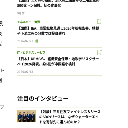
【国際】北方林の樹冠、永久凍土融解から土壌炭素約
590億トン保護。初の定量化
9年前
例
エネルギー・資源
【国際】IEA、重要鉱物見通し2026年版報告書。精製
表
や下流工程の分散では投資遅れ
2026/07/21
結
IT・ビジネスサービス
【日本】KPMGら、経済安全保障・地政学リスクサー
ベイ2026発表。約6割が中国縮小検討
クト
2026/07/13
削
注目のインタビュー
ップ
【対談】三井住友ファイナンス＆リース
のSDGsリースは、なぜウォーターエイ
ドを寄付先に選んだのか？
、