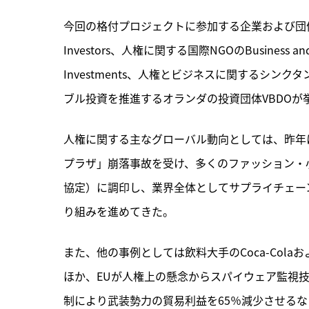
今回の格付プロジェクトに参加する企業および団体としては
Investors、人権に関する国際NGOのBusiness and H
Investments、人権とビジネスに関するシンクタンクのThe 
ブル投資を推進するオランダの投資団体VBDOが
人権に関する主なグローバル動向としては、昨年
プラザ」崩落事故を受け、多くのファッション・小売企業が
協定）に調印し、業界全体としてサプライチェー
り組みを進めてきた。
また、他の事例としては飲料大手のCoca-Cola
ほか、EUが人権上の懸念からスパイウェア監視
制により武装勢力の貿易利益を65％減少させる