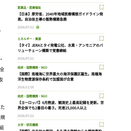
医薬品・医療福祉
【日本】厚労省、2040年地域医療構想ガイドライン発
表。自治体主導の態勢構築急務
2026/07/12
ナ
エネルギー・資源
【タイ】JERAとタイ発電公社、水素・アンモニアのバ
リューチェーン構築で覚書締結
・
2026/07/21
政府・国際機関・NGO
安全
【国際】南極海に世界最大の海洋保護区誕生。南極海
取
洋生物資源保存条約で加盟国が合意
2016/11/16
政府・国際機関・NGO
【ヨーロッパ】6月熱波、観測史上最高記録を更新。世
した
界全体でも2番目の暑さ。死者25,000人以上
法規
2026/07/22
大学・研究機関
組