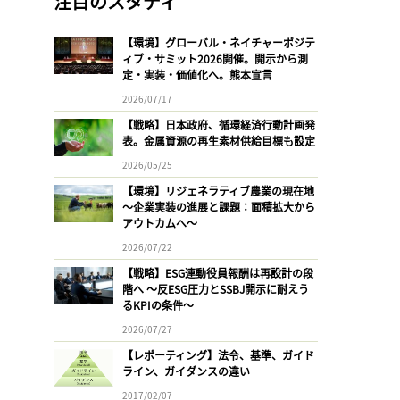
注目のスタディ
【環境】グローバル・ネイチャーポジテ
ィブ・サミット2026開催。開示から測
定・実装・価値化へ。熊本宣言
2026/07/17
【戦略】日本政府、循環経済行動計画発
表。金属資源の再生素材供給目標も設定
2026/05/25
【環境】リジェネラティブ農業の現在地
〜企業実装の進展と課題：面積拡大から
アウトカムへ〜
2026/07/22
【戦略】ESG連動役員報酬は再設計の段
階へ 〜反ESG圧力とSSBJ開示に耐えう
るKPIの条件〜
2026/07/27
【レポーティング】法令、基準、ガイド
ライン、ガイダンスの違い
2017/02/07