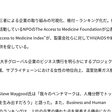
三者による企業の取り組みの可視化、格付・ランキング化だ。
POのThe Access to Medicine Foundationが公
 to Medicine Index”が、製薬会社らに対してHIV/AIDSや
供を促している。
界の大手グローバル企業のビジネス慣行を明らかにするプロジェ
地利用の撲滅、サプライチェーンにおける女性の地位向上、温室効果ガス
sのSteve Waygood氏は「我々のベンチマークは、人権分野でト
すだろう」と語った。また、Business and Human 
loomer氏は「このランキングは、上位の企業の優れた点を発表する機会になり