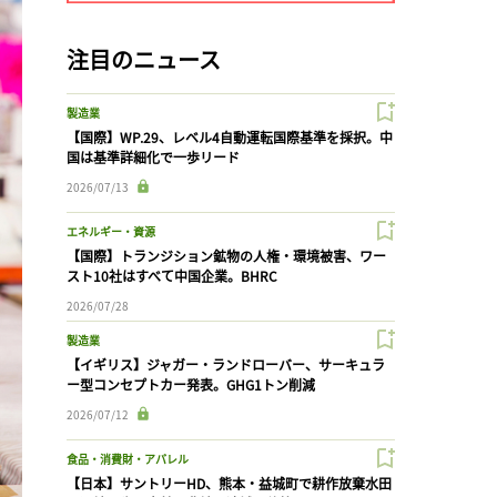
注目のニュース
製造業
【国際】WP.29、レベル4自動運転国際基準を採択。中
国は基準詳細化で一歩リード
2026/07/13
エネルギー・資源
【国際】トランジション鉱物の人権・環境被害、ワー
スト10社はすべて中国企業。BHRC
2026/07/28
製造業
【イギリス】ジャガー・ランドローバー、サーキュラ
ー型コンセプトカー発表。GHG1トン削減
2026/07/12
食品・消費財・アパレル
【日本】サントリーHD、熊本・益城町で耕作放棄水田