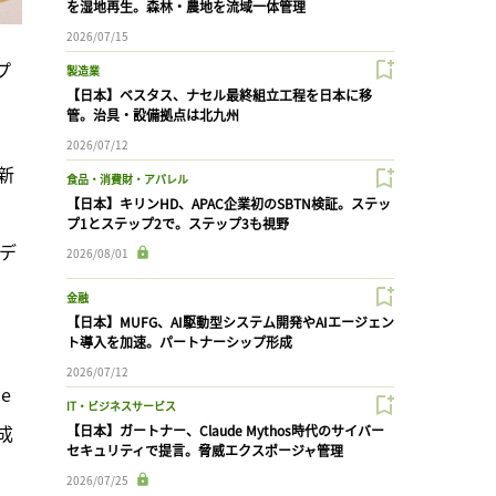
を湿地再生。森林・農地を流域一体管理
2026/07/15
プ
製造業
【日本】ベスタス、ナセル最終組立工程を日本に移
管。治具・設備拠点は北九州
2026/07/12
新
食品・消費財・アパレル
【日本】キリンHD、APAC企業初のSBTN検証。ステッ
プ1とステップ2で。ステップ3も視野
デ
2026/08/01
金融
【日本】MUFG、AI駆動型システム開発やAIエージェン
ト導入を加速。パートナーシップ形成
2026/07/12
 
IT・ビジネスサービス
成
【日本】ガートナー、Claude Mythos時代のサイバー
セキュリティで提言。脅威エクスポージャ管理
2026/07/25