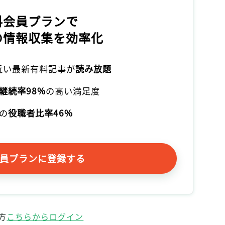
料会員プランで
の情報収集を効率化
本近い最新有料記事が
読み放題
継続率98%
の高い満足度
の
役職者比率46%
員プランに登録する
方
こちらからログイン