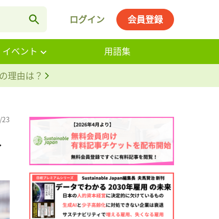
ログイン
会員登録
・イベント
用語集
。その理由は？
/23
人