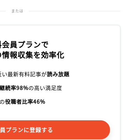
または
料会員プランで
の情報収集を効率化
本近い最新有料記事が
読み放題
継続率98%
の高い満足度
の
役職者比率46%
員プランに登録する