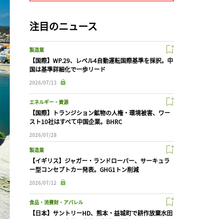
注目のニュース
製造業
【国際】WP.29、レベル4自動運転国際基準を採択。中
国は基準詳細化で一歩リード
2026/07/13
エネルギー・資源
【国際】トランジション鉱物の人権・環境被害、ワー
スト10社はすべて中国企業。BHRC
2026/07/28
製造業
【イギリス】ジャガー・ランドローバー、サーキュラ
ー型コンセプトカー発表。GHG1トン削減
2026/07/12
食品・消費財・アパレル
【日本】サントリーHD、熊本・益城町で耕作放棄水田