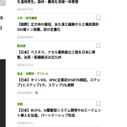
を湿地再生。森林・農地を流域一体管理
2026/07/15
本
大学・研究機関
【国際】北方林の樹冠、永久凍土融解から土壌炭素約
自
590億トン保護。初の定量化
2026/08/04
製造業
【日本】ベスタス、ナセル最終組立工程を日本に移
管。治具・設備拠点は北九州
2026/07/12
食品・消費財・アパレル
【日本】キリンHD、APAC企業初のSBTN検証。ステッ
プ1とステップ2で。ステップ3も視野
2026/08/01
金融
【日本】MUFG、AI駆動型システム開発やAIエージェン
ト導入を加速。パートナーシップ形成
2026/07/12