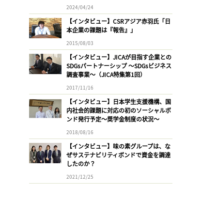
2024/04/24
【インタビュー】CSRアジア赤羽氏「日
本企業の課題は『報告』」
2015/08/03
【インタビュー】JICAが目指す企業との
SDGsパートナーシップ 〜SDGsビジネス
調査事業〜（JICA特集第1回）
2017/11/16
【インタビュー】日本学生支援機構、国
内社会的課題に対応の初のソーシャルボ
ンド発行予定〜奨学金制度の状況〜
2018/08/16
【インタビュー】味の素グループは、な
ぜサステナビリティボンドで資金を調達
したのか？
2021/12/25