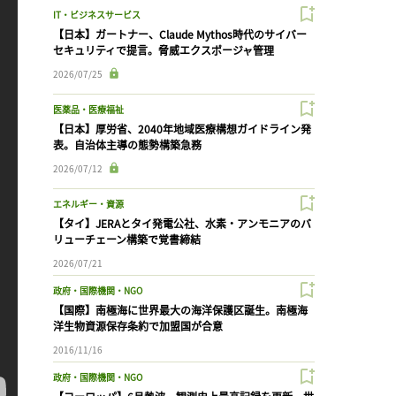
IT・ビジネスサービス
【日本】ガートナー、Claude Mythos時代のサイバー
セキュリティで提言。脅威エクスポージャ管理
2026/07/25
医薬品・医療福祉
【日本】厚労省、2040年地域医療構想ガイドライン発
表。自治体主導の態勢構築急務
2026/07/12
エネルギー・資源
【タイ】JERAとタイ発電公社、水素・アンモニアのバ
リューチェーン構築で覚書締結
2026/07/21
政府・国際機関・NGO
【国際】南極海に世界最大の海洋保護区誕生。南極海
洋生物資源保存条約で加盟国が合意
2016/11/16
政府・国際機関・NGO