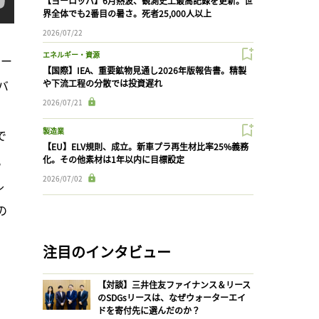
【ヨーロッパ】6月熱波、観測史上最高記録を更新。世
界全体でも2番目の暑さ。死者25,000人以上
2026/07/22
エネルギー・資源
ュー
【国際】IEA、重要鉱物見通し2026年版報告書。精製
バ
や下流工程の分散では投資遅れ
2026/07/21
、
製造業
で
【EU】ELV規則、成立。新車プラ再生材比率25%義務
。
化。その他素材は1年以内に目標設定
2026/07/02
ル
の
注目のインタビュー
【対談】三井住友ファイナンス＆リース
のSDGsリースは、なぜウォーターエイ
ドを寄付先に選んだのか？