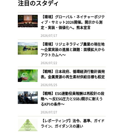
注目のスタディ
【環境】グローバル・ネイチャーポジテ
ィブ・サミット2026開催。開示から測
定・実装・価値化へ。熊本宣言
2026/07/17
【環境】リジェネラティブ農業の現在地
〜企業実装の進展と課題：面積拡大から
アウトカムへ〜
2026/07/22
【戦略】日本政府、循環経済行動計画発
表。金属資源の再生素材供給目標も設定
2026/05/25
【戦略】ESG連動役員報酬は再設計の段
階へ 〜反ESG圧力とSSBJ開示に耐えう
るKPIの条件〜
2026/07/27
【レポーティング】法令、基準、ガイド
ライン、ガイダンスの違い