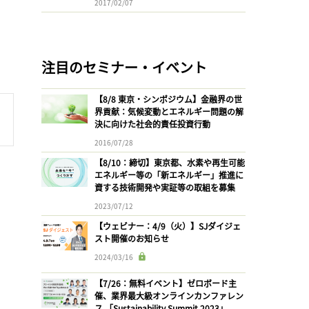
2017/02/07
注目のセミナー・イベント
【8/8 東京・シンポジウム】金融界の世
界貢献：気候変動とエネルギー問題の解
決に向けた社会的責任投資行動
2016/07/28
【8/10：締切】東京都、水素や再生可能
エネルギー等の「新エネルギー」推進に
資する技術開発や実証等の取組を募集
2023/07/12
【ウェビナー：4/9（火）】SJダイジェ
スト開催のお知らせ
2024/03/16
【7/26：無料イベント】ゼロボード主
催、業界最大級オンラインカンファレン
ス 「Sustainability Summit 2023」