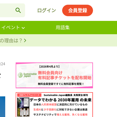
ログイン
会員登録
・イベント
用語集
。その理由は？
/24
を