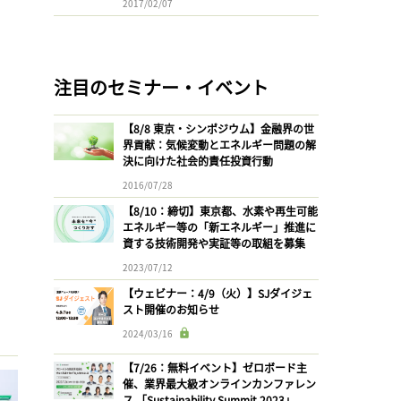
2017/02/07
注目のセミナー・イベント
【8/8 東京・シンポジウム】金融界の世
界貢献：気候変動とエネルギー問題の解
決に向けた社会的責任投資行動
2016/07/28
【8/10：締切】東京都、水素や再生可能
エネルギー等の「新エネルギー」推進に
資する技術開発や実証等の取組を募集
2023/07/12
【ウェビナー：4/9（火）】SJダイジェ
スト開催のお知らせ
2024/03/16
【7/26：無料イベント】ゼロボード主
催、業界最大級オンラインカンファレン
ス 「Sustainability Summit 2023」