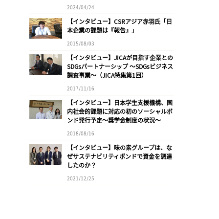
2024/04/24
【インタビュー】CSRアジア赤羽氏「日
本企業の課題は『報告』」
2015/08/03
【インタビュー】JICAが目指す企業との
SDGsパートナーシップ 〜SDGsビジネス
調査事業〜（JICA特集第1回）
2017/11/16
【インタビュー】日本学生支援機構、国
内社会的課題に対応の初のソーシャルボ
ンド発行予定〜奨学金制度の状況〜
2018/08/16
【インタビュー】味の素グループは、な
ぜサステナビリティボンドで資金を調達
したのか？
2021/12/25