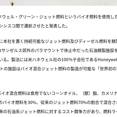
ハネウェル・グリーン・ジェット燃料というバイオ燃料を使用し
ンシスコ間で運航させたと発表した。
に本社を置く持続可能なジェット燃料及びディーゼル燃料を精
ア州ロサンゼルス郊外のパラマウントで休止中だった石油精製施設
製法には米ハネウェル社の100％子会社であるHoneywell
ントの施設はバイオ混合ジェット燃料の製造が可能な「世界初の
r社のバイオ混合燃料は食用でないコーンオイル、（獣）脂、カメリ
バイオ燃料を30%、従来のジェット燃料70%の割合で混合さ
来の石油系ジェット燃料に対するコスト競争力があり、燃料ラ