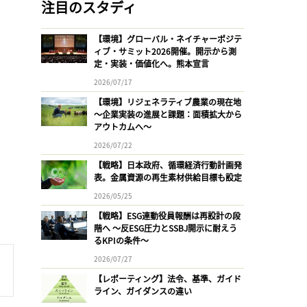
注目のスタディ
【環境】グローバル・ネイチャーポジテ
ィブ・サミット2026開催。開示から測
定・実装・価値化へ。熊本宣言
2026/07/17
【環境】リジェネラティブ農業の現在地
〜企業実装の進展と課題：面積拡大から
アウトカムへ〜
2026/07/22
【戦略】日本政府、循環経済行動計画発
表。金属資源の再生素材供給目標も設定
2026/05/25
【戦略】ESG連動役員報酬は再設計の段
階へ 〜反ESG圧力とSSBJ開示に耐えう
るKPIの条件〜
2026/07/27
【レポーティング】法令、基準、ガイド
ライン、ガイダンスの違い