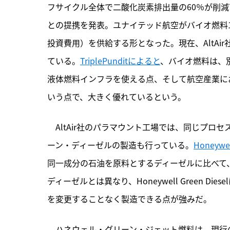
フサイクル全体で二酸化炭素排出量の60％が削減可
との提携を発表。ユナイテッド航空がバイオ燃料1,5
投資費用）を供給する形となった。現在、AltAi
ている。
TriplePunditによると
、バイオ燃料は、
液体燃料インフラを使える点、そして航空産業に
いう点で、大きく優れているという。
　AltAir社のパラマウント工場では、同じプ
ーン・ディーゼルの製造も行っている。
Honeyw
同一成分の石油を原料とするディーゼルに比べて
ディーゼルとは異なり、Honeywell Green 
を変更することなく製造できる点が強みだ。
　ハネウェル・グリーン・ジェット燃料は、現行