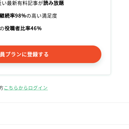
本近い最新有料記事が
読み放題
継続率98%
の高い満足度
の
役職者比率46%
員プランに登録する
方
こちらからログイン