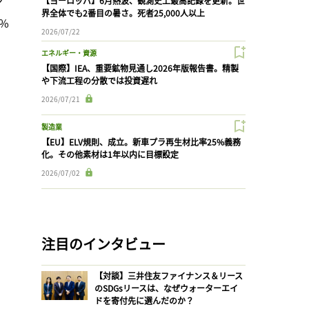
【ヨーロッパ】6月熱波、観測史上最高記録を更新。世
界全体でも2番目の暑さ。死者25,000人以上
%
2026/07/22
エネルギー・資源
【国際】IEA、重要鉱物見通し2026年版報告書。精製
や下流工程の分散では投資遅れ
2026/07/21
製造業
【EU】ELV規則、成立。新車プラ再生材比率25%義務
化。その他素材は1年以内に目標設定
2026/07/02
注目のインタビュー
【対談】三井住友ファイナンス＆リース
のSDGsリースは、なぜウォーターエイ
ドを寄付先に選んだのか？