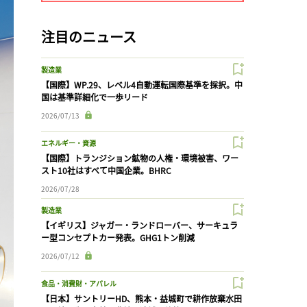
注目のニュース
製造業
【国際】WP.29、レベル4自動運転国際基準を採択。中
国は基準詳細化で一歩リード
2026/07/13
エネルギー・資源
【国際】トランジション鉱物の人権・環境被害、ワー
スト10社はすべて中国企業。BHRC
2026/07/28
製造業
【イギリス】ジャガー・ランドローバー、サーキュラ
ー型コンセプトカー発表。GHG1トン削減
2026/07/12
食品・消費財・アパレル
【日本】サントリーHD、熊本・益城町で耕作放棄水田