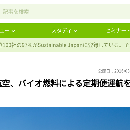
ュー
スタディ
セミナー
100社の97%が
Sustainable Japanに登録している
公開日：2016/03
航空、バイオ燃料による定期便運航