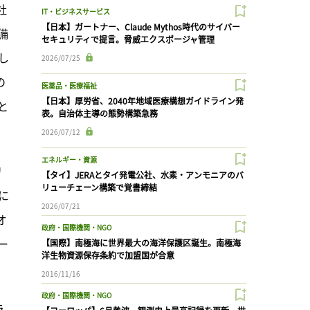
社
IT・ビジネスサービス
【日本】ガートナー、Claude Mythos時代のサイバー
備
セキュリティで提言。脅威エクスポージャ管理
し
2026/07/25
の
医薬品・医療福祉
【日本】厚労省、2040年地域医療構想ガイドライン発
と
表。自治体主導の態勢構築急務
2026/07/12
エネルギー・資源
リ
【タイ】JERAとタイ発電公社、水素・アンモニアのバ
リューチェーン構築で覚書締結
に
2026/07/21
オ
政府・国際機関・NGO
ー
【国際】南極海に世界最大の海洋保護区誕生。南極海
洋生物資源保存条約で加盟国が合意
2016/11/16
政府・国際機関・NGO
ラ