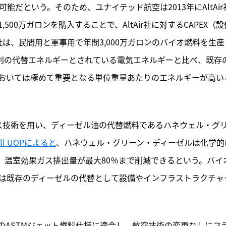
能だという。そのため、ユナイテッド航空は2013年にAltAir
00万ガロンを購入することで、AltAir社に対するCAPEX（設
r社は、民間用と軍事用で年間3,000万ガロンのバイオ燃料を生産
別の代替エネルギーとされている電気エネルギーと比べ、既存
おいては極めて重要となる単位重量あたりのエネルギーが高い
ロセス技術を用い、ディーゼル油の代替燃料であるハネウェル・グ
ell UOPによると
、ハネウェル・グリーン・ディーゼルは化学的
、温室効果ガス排出量が最大80％まで削減できるという。バイ
Dieselは既存のディーゼルの代替として設備やインフラストラクチャ
のASTMジェット燃料仕様に適合し、航空技術の変更なしにフ