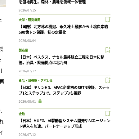
を湿地再生。森林・農地を流域一体管理
2026/07/15
た
大学・研究機関
【国際】北方林の樹冠、永久凍土融解から土壌炭素約
590億トン保護。初の定量化
2026/08/04
製
製造業
【日本】ベスタス、ナセル最終組立工程を日本に移
を
管。治具・設備拠点は北九州
 
2026/07/12
再
食品・消費財・アパレル
【日本】キリンHD、APAC企業初のSBTN検証。ステッ
プ1とステップ2で。ステップ3も視野
2026/08/01
ナ、
金融
れ
【日本】MUFG、AI駆動型システム開発やAIエージェン
ト導入を加速。パートナーシップ形成
イ
2026/07/12