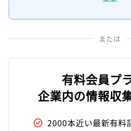
または
有料会員プ
企業内の情報収
2000本近い最新有料