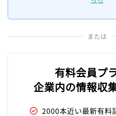
または
有料会員プ
企業内の情報収
2000本近い最新有料