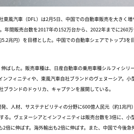
東風汽車（DFL）は2月5日、中国での自動車販売を大きく増
表した。年間販売台数を2017年の152万台から、2022年までに260
（約5.2兆円）を目標とした。中国での自動車シェアでトップ3を
く伸ばした。販売車種は、日産自動車の乗用車種シルフィシリ
インフィニティや、東風汽車自社ブランドのヴェヌーシア。小
社ブランドのドゥリカ、キャプテンを展開している。
発、人材、サステナビリティの分野に600億人民元（約1兆円
入する。ヴェヌーシアとインフィニティは販売台数を3倍に、小
も2倍に伸ばす。海外輸出も2倍に伸ばす。また、中国で今後急