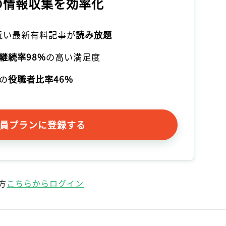
の情報収集を効率化
本近い最新有料記事が
読み放題
継続率98%
の高い満足度
の
役職者比率46%
員プランに登録する
方
こちらからログイン