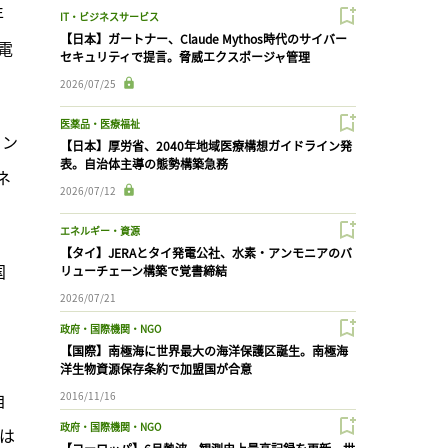
年
IT・ビジネスサービス
【日本】ガートナー、Claude Mythos時代のサイバー
電
セキュリティで提言。脅威エクスポージャ管理
2026/07/25
医薬品・医療福祉
イン
【日本】厚労省、2040年地域医療構想ガイドライン発
表。自治体主導の態勢構築急務
ネ
2026/07/12
エネルギー・資源
【タイ】JERAとタイ発電公社、水素・アンモニアのバ
国
リューチェーン構築で覚書締結
2026/07/21
。
政府・国際機関・NGO
【国際】南極海に世界最大の海洋保護区誕生。南極海
洋生物資源保存条約で加盟国が合意
自
2016/11/16
政府・国際機関・NGO
社は