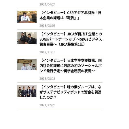
2024/04/24
【インタビュー】CSRアジア赤羽氏「日
本企業の課題は『報告』」
2015/08/03
【インタビュー】JICAが目指す企業との
SDGsパートナーシップ 〜SDGsビジネス
調査事業〜（JICA特集第1回）
2017/11/16
【インタビュー】日本学生支援機構、国
内社会的課題に対応の初のソーシャルボ
ンド発行予定〜奨学金制度の状況〜
2018/08/16
【インタビュー】味の素グループは、な
ぜサステナビリティボンドで資金を調達
したのか？
2021/12/25