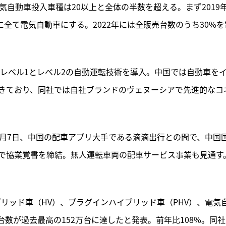
気自動車投入車種は20以上と全体の半数を超える。まず2019
に全て電気自動車にする。2022年には全販売台数のうち30%を
でレベル1とレベル2の自動運転技術を導入。中国では自動車を
きており、同社では自社ブランドのヴェヌーシアで先進的なコ
2月7日、中国の配車アプリ大手である滴滴出行との間で、中国
で協業覚書を締結。無人運転車両の配車サービス事業も見通す
ブリッド車（HV）、プラグインハイブリッド車（PHV）、電気
台数が過去最高の152万台に達したと発表。前年比108%。同