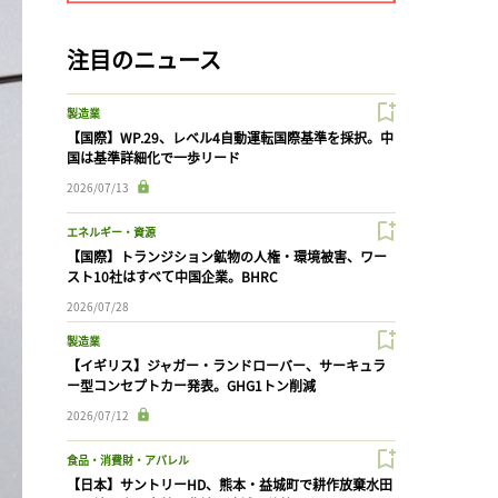
注目のニュース
製造業
【国際】WP.29、レベル4自動運転国際基準を採択。中
国は基準詳細化で一歩リード
2026/07/13
エネルギー・資源
【国際】トランジション鉱物の人権・環境被害、ワー
スト10社はすべて中国企業。BHRC
2026/07/28
製造業
【イギリス】ジャガー・ランドローバー、サーキュラ
ー型コンセプトカー発表。GHG1トン削減
2026/07/12
食品・消費財・アパレル
【日本】サントリーHD、熊本・益城町で耕作放棄水田