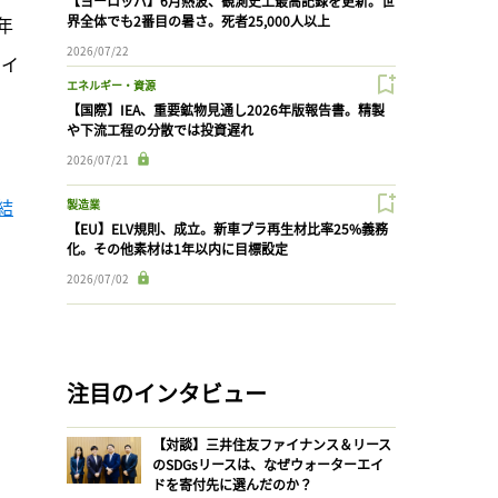
【ヨーロッパ】6月熱波、観測史上最高記録を更新。世
年
界全体でも2番目の暑さ。死者25,000人以上
2026/07/22
・イ
エネルギー・資源
【国際】IEA、重要鉱物見通し2026年版報告書。精製
や下流工程の分散では投資遅れ
2026/07/21
結
製造業
【EU】ELV規則、成立。新車プラ再生材比率25%義務
化。その他素材は1年以内に目標設定
2026/07/02
注目のインタビュー
【対談】三井住友ファイナンス＆リース
のSDGsリースは、なぜウォーターエイ
ドを寄付先に選んだのか？