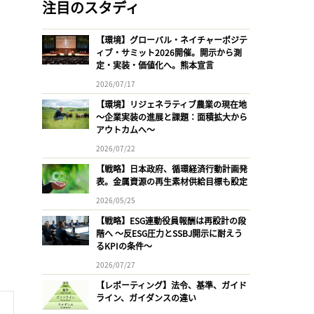
注目のスタディ
【環境】グローバル・ネイチャーポジテ
ィブ・サミット2026開催。開示から測
定・実装・価値化へ。熊本宣言
2026/07/17
【環境】リジェネラティブ農業の現在地
〜企業実装の進展と課題：面積拡大から
アウトカムへ〜
2026/07/22
【戦略】日本政府、循環経済行動計画発
表。金属資源の再生素材供給目標も設定
2026/05/25
【戦略】ESG連動役員報酬は再設計の段
階へ 〜反ESG圧力とSSBJ開示に耐えう
るKPIの条件〜
2026/07/27
【レポーティング】法令、基準、ガイド
ライン、ガイダンスの違い