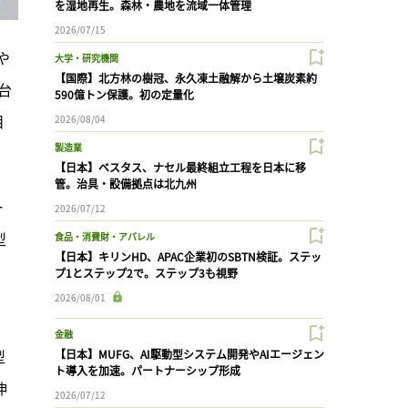
を湿地再生。森林・農地を流域一体管理
2026/07/15
や
大学・研究機関
【国際】北方林の樹冠、永久凍土融解から土壌炭素約
万台
590億トン保護。初の定量化
目
2026/08/04
製造業
【日本】ベスタス、ナセル最終組立工程を日本に移
管。治具・設備拠点は北九州
ー
2026/07/12
型
食品・消費財・アパレル
【日本】キリンHD、APAC企業初のSBTN検証。ステッ
プ1とステップ2で。ステップ3も視野
2026/08/01
）
金融
型
【日本】MUFG、AI駆動型システム開発やAIエージェン
ト導入を加速。パートナーシップ形成
伸
2026/07/12