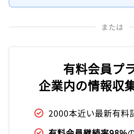
または
有料会員プ
企業内の情報収
2000本近い最新有料
有料会員継続率98%