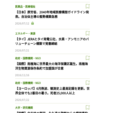
医薬品・医療福祉
【日本】厚労省、2040年地域医療構想ガイドライン発
表。自治体主導の態勢構築急務
2026/07/12
エネルギー・資源
【タイ】JERAとタイ発電公社、水素・アンモニアのバ
リューチェーン構築で覚書締結
2026/07/21
政府・国際機関・NGO
【国際】南極海に世界最大の海洋保護区誕生。南極海
洋生物資源保存条約で加盟国が合意
2016/11/16
政府・国際機関・NGO
【ヨーロッパ】6月熱波、観測史上最高記録を更新。世
界全体でも2番目の暑さ。死者25,000人以上
2026/07/22
大学・研究機関