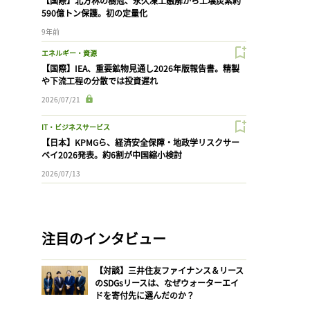
【国際】北方林の樹冠、永久凍土融解から土壌炭素約
590億トン保護。初の定量化
9年前
エネルギー・資源
【国際】IEA、重要鉱物見通し2026年版報告書。精製
や下流工程の分散では投資遅れ
2026/07/21
IT・ビジネスサービス
【日本】KPMGら、経済安全保障・地政学リスクサー
ベイ2026発表。約6割が中国縮小検討
2026/07/13
注目のインタビュー
【対談】三井住友ファイナンス＆リース
のSDGsリースは、なぜウォーターエイ
ドを寄付先に選んだのか？