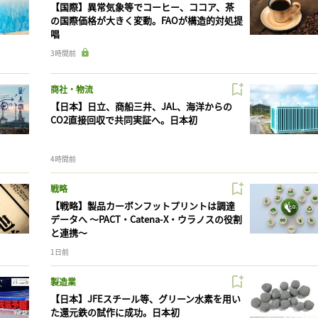
【国際】異常気象等でコーヒー、ココア、茶
の国際価格が大きく変動。FAOが構造的対処提
唱
3時間前
商社・物流
【日本】日立、商船三井、JAL、海洋からの
CO2直接回収で共同実証へ。日本初
4時間前
戦略
【戦略】製品カーボンフットプリントは調達
データへ 〜PACT・Catena-X・ウラノスの役割
と連携〜
1日前
製造業
【日本】JFEスチール等、グリーン水素を用い
た還元鉄の試作に成功。日本初