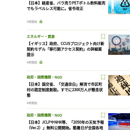
【日本】経産省、バラ売りPETボトル飲料販売
でもラベルレス可能に。省令改正
3時間前
エネルギー・資源
【イギリス】政府、CCUSプロジェクト向け新
契約モデル「移行期アクセス契約」の詳細案
提示
4時間前
政府・国際機関・NGO
【日本】国交省、「交通空白」解消で市区町
村の認定制度創設。すでに2300万人が懸念状
態
4時間前
政府・国際機関・NGO
【日本】JCLPやNHK等、「2050年の天気予報
（Ver.2）」無料公開開始。酷暑日が全国各地