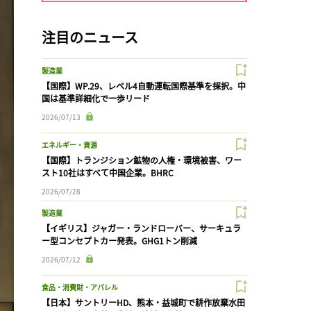
注目のニュース
製造業
【国際】WP.29、レベル4自動運転国際基準を採択。中
国は基準詳細化で一歩リード
2026/07/13
エネルギー・資源
【国際】トランジション鉱物の人権・環境被害、ワー
スト10社はすべて中国企業。BHRC
2026/07/28
製造業
【イギリス】ジャガー・ランドローバー、サーキュラ
ー型コンセプトカー発表。GHG1トン削減
2026/07/12
食品・消費財・アパレル
【日本】サントリーHD、熊本・益城町で耕作放棄水田