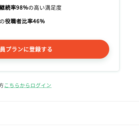
記事をお気に入りに保存するには
継続率98%
の高い満足度
ログインが必要です
の
役職者比率46%
ログイン
会員登録
員プランに登録する
方
こちらからログイン