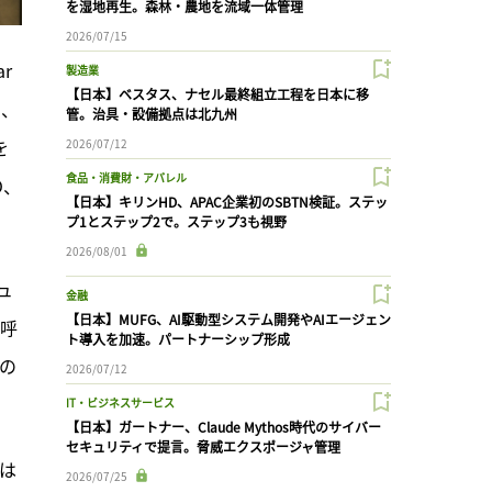
を湿地再生。森林・農地を流域一体管理
2026/07/15
 
製造業
【日本】ベスタス、ナセル最終組立工程を日本に移
と、
管。治具・設備拠点は北九州
を
2026/07/12
食品・消費財・アパレル
O、
【日本】キリンHD、APAC企業初のSBTN検証。ステッ
プ1とステップ2で。ステップ3も視野
2026/08/01
ュ
金融
【日本】MUFG、AI駆動型システム開発やAIエージェン
と呼
ト導入を加速。パートナーシップ形成
dの
2026/07/12
IT・ビジネスサービス
【日本】ガートナー、Claude Mythos時代のサイバー
セキュリティで提言。脅威エクスポージャ管理
には
2026/07/25