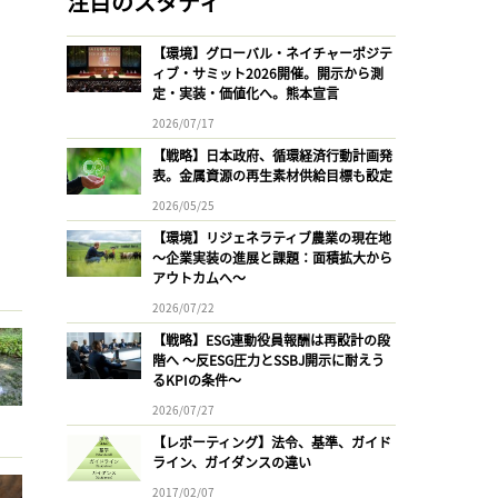
注目のスタディ
【環境】グローバル・ネイチャーポジテ
ィブ・サミット2026開催。開示から測
定・実装・価値化へ。熊本宣言
2026/07/17
【戦略】日本政府、循環経済行動計画発
表。金属資源の再生素材供給目標も設定
2026/05/25
【環境】リジェネラティブ農業の現在地
〜企業実装の進展と課題：面積拡大から
アウトカムへ〜
2026/07/22
【戦略】ESG連動役員報酬は再設計の段
階へ 〜反ESG圧力とSSBJ開示に耐えう
るKPIの条件〜
2026/07/27
【レポーティング】法令、基準、ガイド
ライン、ガイダンスの違い
2017/02/07