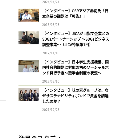
2024/04/24
【インタビュー】CSRアジア赤羽氏「日
本企業の課題は『報告』」
2015/08/03
【インタビュー】JICAが目指す企業との
SDGsパートナーシップ 〜SDGsビジネス
調査事業〜（JICA特集第1回）
2017/11/16
【インタビュー】日本学生支援機構、国
内社会的課題に対応の初のソーシャルボ
ンド発行予定〜奨学金制度の状況〜
2018/08/16
【インタビュー】味の素グループは、な
ぜサステナビリティボンドで資金を調達
したのか？
2021/12/25