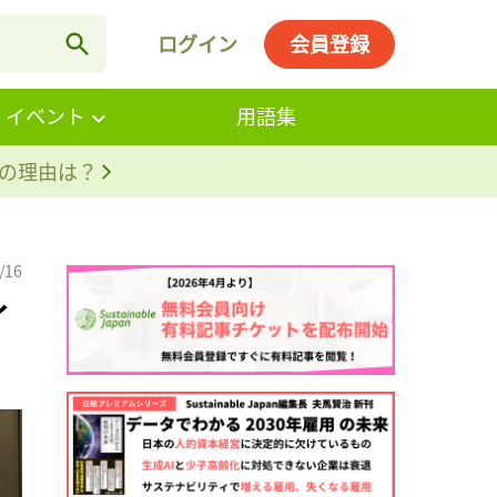
ログイン
会員登録
・イベント
用語集
。その理由は？
/16
イ