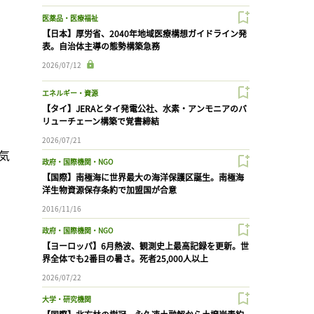
医薬品・医療福祉
【日本】厚労省、2040年地域医療構想ガイドライン発
表。自治体主導の態勢構築急務
2026/07/12
エネルギー・資源
【タイ】JERAとタイ発電公社、水素・アンモニアのバ
リューチェーン構築で覚書締結
2026/07/21
気
政府・国際機関・NGO
【国際】南極海に世界最大の海洋保護区誕生。南極海
洋生物資源保存条約で加盟国が合意
2016/11/16
政府・国際機関・NGO
【ヨーロッパ】6月熱波、観測史上最高記録を更新。世
界全体でも2番目の暑さ。死者25,000人以上
2026/07/22
大学・研究機関