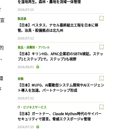
を湿地再生。森林・農地を流域一体管理
訂
2026/07/15
と宣
製造業
【日本】ベスタス、ナセル最終組立工程を日本に移
管。治具・設備拠点は北九州
2026/07/12
康的
食品・消費財・アパレル
【日本】キリンHD、APAC企業初のSBTN検証。ステッ
C、
プ1とステップ2で。ステップ3も視野
2026/08/01
環
金融
【日本】MUFG、AI駆動型システム開発やAIエージェン
体
ト導入を加速。パートナーシップ形成
2026/07/12
IT・ビジネスサービス
【日本】ガートナー、Claude Mythos時代のサイバー
セキュリティで提言。脅威エクスポージャ管理
2026/07/25