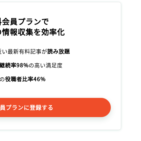
記事をお気に入りに保存するには
ログインが必要です
料会員プランで
の情報収集を効率化
ログイン
会員登録
本近い最新有料記事が
読み放題
継続率98%
の高い満足度
の
役職者比率46%
員プランに登録する