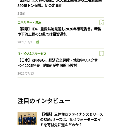
【国際】北方林の樹冠、永久凍土融解から土壌炭素約
590億トン保護。初の定量化
2日前
エネルギー・資源
【国際】IEA、重要鉱物見通し2026年版報告書。精製
や下流工程の分散では投資遅れ
2026/07/21
IT・ビジネスサービス
【日本】KPMGら、経済安全保障・地政学リスクサー
ベイ2026発表。約6割が中国縮小検討
2026/07/13
注目のインタビュー
【対談】三井住友ファイナンス＆リース
のSDGsリースは、なぜウォーターエイ
ドを寄付先に選んだのか？