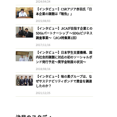
2024/04/24
【インタビュー】CSRアジア赤羽氏「日
本企業の課題は『報告』」
2015/08/03
【インタビュー】JICAが目指す企業との
SDGsパートナーシップ 〜SDGsビジネス
調査事業〜（JICA特集第1回）
2017/11/16
【インタビュー】日本学生支援機構、国
内社会的課題に対応の初のソーシャルボ
ンド発行予定〜奨学金制度の状況〜
2018/08/16
【インタビュー】味の素グループは、な
ぜサステナビリティボンドで資金を調達
したのか？
2021/12/25