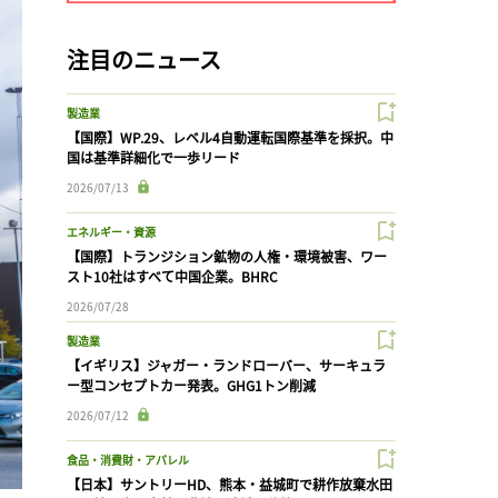
注目のニュース
製造業
【国際】WP.29、レベル4自動運転国際基準を採択。中
国は基準詳細化で一歩リード
2026/07/13
エネルギー・資源
【国際】トランジション鉱物の人権・環境被害、ワー
スト10社はすべて中国企業。BHRC
2026/07/28
製造業
【イギリス】ジャガー・ランドローバー、サーキュラ
ー型コンセプトカー発表。GHG1トン削減
2026/07/12
食品・消費財・アパレル
【日本】サントリーHD、熊本・益城町で耕作放棄水田