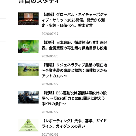
注目のスタディ
【環境】グローバル・ネイチャーポジテ
ィブ・サミット2026開催。開示から測
定・実装・価値化へ。熊本宣言
2026/07/17
【戦略】日本政府、循環経済行動計画発
表。金属資源の再生素材供給目標も設定
2026/05/25
【環境】リジェネラティブ農業の現在地
〜企業実装の進展と課題：面積拡大から
アウトカムへ〜
2026/07/22
【戦略】ESG連動役員報酬は再設計の段
階へ 〜反ESG圧力とSSBJ開示に耐えう
るKPIの条件〜
2026/07/27
【レポーティング】法令、基準、ガイド
ライン、ガイダンスの違い
2017/02/07