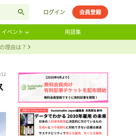
ログイン
会員登録
・イベント
用語集
。その理由は？
/12
ス