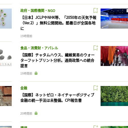
政府・国際機関・NGO
【日本】JCLPやNHK等、「2050年の天気予報
（Ver.2）」無料公開開始。酷暑日が全国各地
に
19時間前
食品・消費財・アパレル
【国際】チャタムハウス、繊維貿易のウォー
ターフットプリント分析。通商政策への統合
提言
19時間前
金融
【国際】ネットゼロ・ネイチャーポジティブ
金融の統一手法は未整備。CPI報告書
20時間前
環境