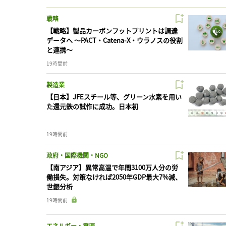
戦略
【戦略】製品カーボンフットプリントは調達
データへ 〜PACT・Catena-X・ウラノスの役割
と連携〜
19時間前
製造業
【日本】JFEスチール等、グリーン水素を用い
た還元鉄の試作に成功。日本初
19時間前
政府・国際機関・NGO
【南アジア】異常高温で年間3100万人分の労
働損失。対策なければ2050年GDP最大7%減、
世銀分析
19時間前
エネルギー・資源