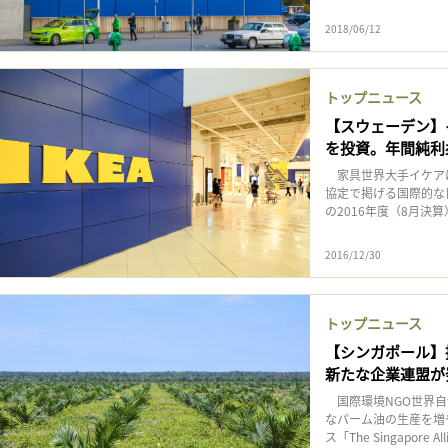
2018/06/12
トップニュース
【スウェーデン】
を投資。年間純利
家具世界大手イケアは
協定で掲げる国際的な
の2016年度（8月決算
2016/12/30
トップニュース
【シンガポール】
新たな企業連盟が
国際環境NGO世界自
なパーム油の生産を増
ス「The Singapore Alli