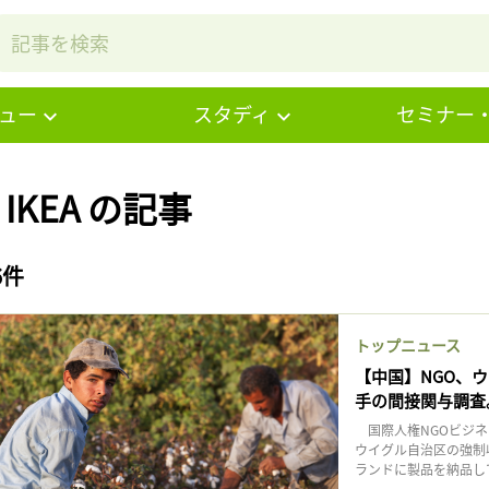
ュー
スタディ
セミナー
# IKEA の記事
6件
トップニュース
【中国】NGO、
手の間接関与調査
国際人権NGOビジネ
ウイグル自治区の強制
ランドに製品を納品してい