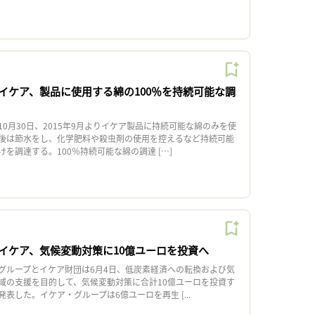
イケア、製品に使用する綿の100％を持続可能な調
0月30日、2015年9月よりイケア製品に持続可能な綿のみを使
後は節水をし、化学肥料や殺虫剤の使用を控えるなど持続可能
を調達する。100％持続可能な綿の調達 […]
イケア、気候変動対策に10億ユーロを投資へ
ループとイケア財団は6月4日、低炭素経済への転換および気
域の支援を目的して、気候変動対策に合計10億ユーロを投資す
表した。イケア・グループは6億ユーロを再生 [...