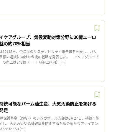
イケアグループ、気候変動対策分野に30億ユーロ
益の約70%相当
12月5日、今年度のサステナビリティ報告書を発表し、パリ
目標の達成に向けた今後の戦略を発表した。 イケアグループ
）の売上は342億ユーロ（約4.2兆円） […]
持続可能なパーム油生産、大気汚染防止を掲げる
発足
然保護基金（WWF）のシンガポール支部は6月27日、持続可能
やし、大気汚染や森林破壊を防止するための新たなアライアン
ance for Su […]