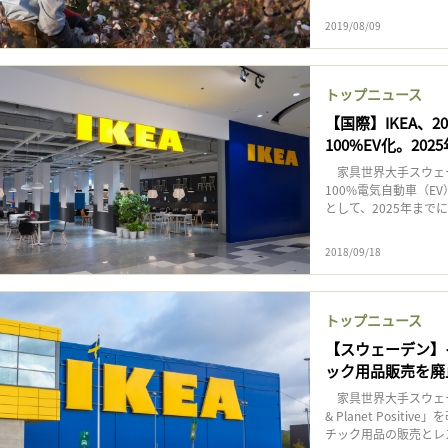
2019/08/09
トップニュース
【国際】IKEA、
100%EV化。20
家具世界大手スウェーデ
100%電気自動車（
として、2025年まで
2018/09/18
トップニュース
【スウェーデン】
ック用品販売を廃
家具世界大手スウェー
& Planet Posi
チック用品の販売とレス