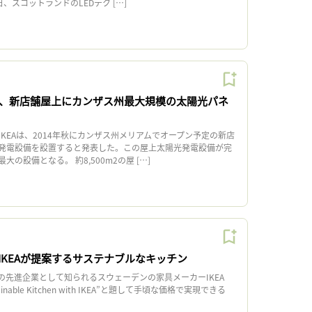
、スコットランドのLEDテク […]
EA、新店舗屋上にカンザス州最大規模の太陽光パネ
KEAは、2014年秋にカンザス州メリアムでオープン予定の新店
発電設備を設置すると発表した。この屋上太陽光発電設備が完
の設備となる。 約8,500m2の屋 […]
IKEAが提案するサステナブルなキッチン
の先進企業として知られるスウェーデンの家具メーカーIKEA
stainable Kitchen with IKEA”と題して手頃な価格で実現できる