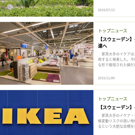
2016/07/13
トップニュース
【スウェーデン】
達へ
家具大手のイケアは1
用すると発表した。今
な形で栽培された綿だけ
2015/11/09
トップニュース
【スウェーデン】
家具大手のイケア・グ
候変動リスクの高い地
るという大胆な目標を発