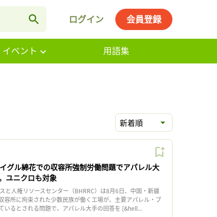
ログイン
会員登録
・イベント
用語集
新着順
ウイグル綿花での収容所強制労働問題でアパレル大
。ユニクロも対象
スと人権リソースセンター（BHRRC）は8月6日、中国・新疆
収容所に拘束された少数民族が働く工場が、主要アパレル・ブ
るとされる問題で、アパレル大手の回答を [&hell...