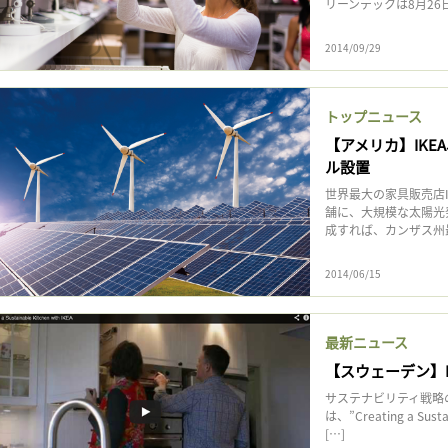
リーンテックは8月26日
2014/09/29
トップニュース
【アメリカ】IK
ル設置
世界最大の家具販売店I
舗に、大規模な太陽光
成すれば、カンザス州最大
2014/06/15
最新ニュース
【スウェーデン】
サステナビリティ戦略
は、”Creating a Su
[…]