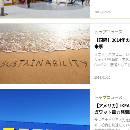
記事をお気に入りに保存するには
ログインが必要です
2015/02/24
ログイン
会員登録
トップニュース
【国際】2014
来事
ユニリーバやヒューレ
リティ担当顧問・アドバ
Gold”の共著者としても知
2015/01/12
トップニュース
【アメリカ】IKE
ガワット風力発電
サステナビリティ先進
ギー投資を加速している