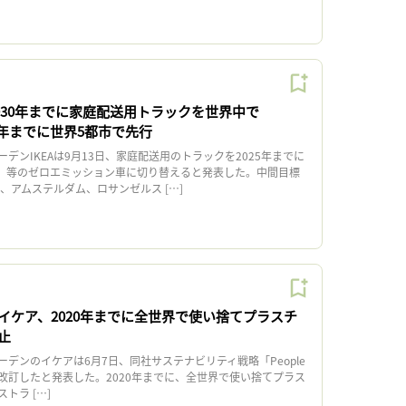
2030年までに家庭配送用トラックを世界中で
25年までに世界5都市で先行
ンIKEAは9月13日、家庭配送用のトラックを2025年までに
EV）等のゼロエミッション車に切り替えると発表した。中間目標
に、アムステルダム、ロサンゼルス […]
イケア、2020年までに全世界で使い捨てプラスチ
止
デンのイケアは6月7日、同社サステナビリティ戦略「People
tive」を改訂したと発表した。2020年までに、全世界で使い捨てプラス
トラ […]