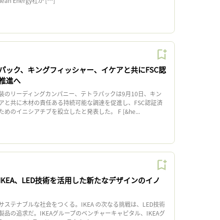
an Energy社か […]
パック、キングフィッシャー、イケアと共にFSC認
推進へ
装のリーディングカンパニー、テトラパックは9月10日、キン
アと共に木材の責任ある持続可能な調達を促進し、FSC認証済
のイニシアチブを設立したと発表した。 F [&he...
KEA、LED技術を活用した新たなデザインのイノ
ステナブルな社会をつくる。IKEA の次なる挑戦は、LED技術
品の追求だ。IKEAグループのベンチャーキャピタル、IKEAグ