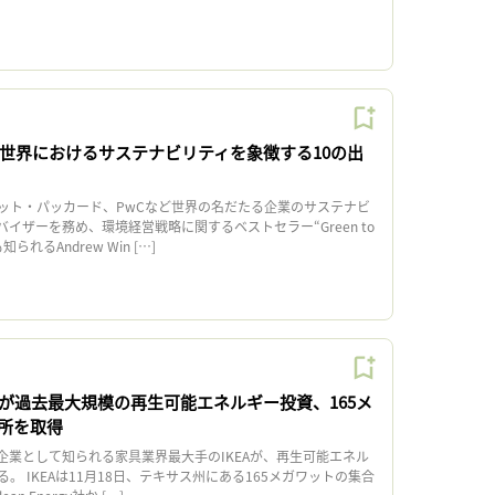
年の世界におけるサステナビリティを象徴する10の出
ット・パッカード、PwCなど世界の名だたる企業のサステナビ
イザーを務め、環境経営戦略に関するベストセラー“Green to
られるAndrew Win […]
Aが過去最大規模の再生可能エネルギー投資、165メ
所を取得
企業として知られる家具業界最大手のIKEAが、再生可能エネル
。 IKEAは11月18日、テキサス州にある165メガワットの集合