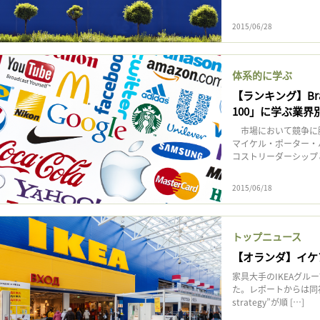
2015/06/28
体系的に学ぶ
【ランキング】Br
100」に学ぶ業
市場において競争に勝
マイケル・ポーター・
コストリーダーシップ
2015/06/18
トップニュース
【オランダ】イケ
家具大手のIKEAグル
た。レポートからは同社の掲
strategy”が順 […]