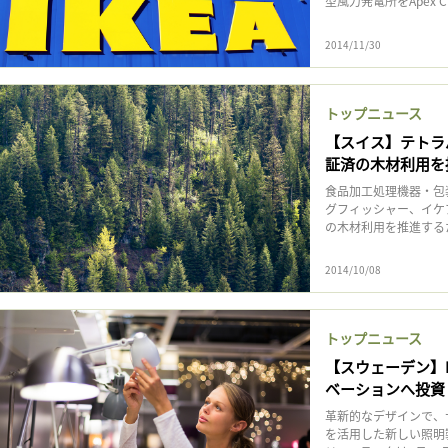
型風力発電所をApex Cle
2014/11/30
トップニュース
【スイス】テトラ
証済の木材利用を
食品加工処理機器・包
グフィッシャー、イケ
の木材利用を推進するため
2014/10/08
トップニュース
【スウェーデン】I
ベーションへ投資
革新的なデザインで、サ
を活用した新しい照明製