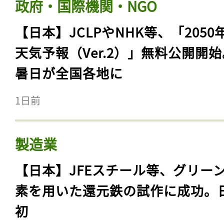
政府・国際機関・NGO
【日本】JCLPやNHK等、「2050
天気予報（Ver.2）」無料公開開
暑日が全国各地に
1日前
製造業
【日本】JFEスチール等、グリー
素を用いた還元鉄の試作に成功。
初