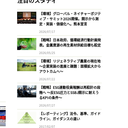
注目のスタディ
【環境】グローバル・ネイチャーポジテ
ィブ・サミット2026開催。開示から測
定・実装・価値化へ。熊本宣言
2026/07/17
【戦略】日本政府、循環経済行動計画発
表。金属資源の再生素材供給目標も設定
2026/05/25
【環境】リジェネラティブ農業の現在地
〜企業実装の進展と課題：面積拡大から
アウトカムへ〜
2026/07/22
【戦略】ESG連動役員報酬は再設計の段
階へ 〜反ESG圧力とSSBJ開示に耐えう
るKPIの条件〜
2026/07/27
【レポーティング】法令、基準、ガイド
ライン、ガイダンスの違い
2017/02/07