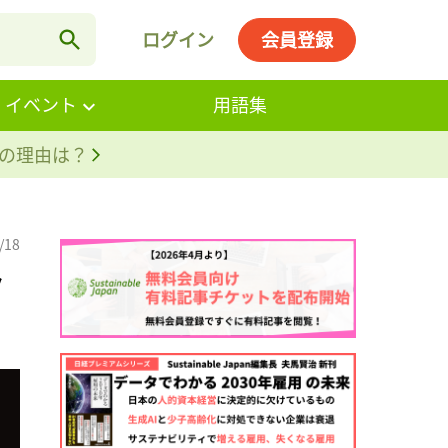
ログイン
会員登録
・イベント
用語集
。その理由は？
/18
タ