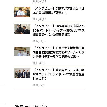
2024/04/24
【インタビュー】CSRアジア赤羽氏「日
本企業の課題は『報告』」
2015/08/03
【インタビュー】JICAが目指す企業との
SDGsパートナーシップ 〜SDGsビジネス
調査事業〜（JICA特集第1回）
2017/11/16
【インタビュー】日本学生支援機構、国
内社会的課題に対応の初のソーシャルボ
ンド発行予定〜奨学金制度の状況〜
2018/08/16
【インタビュー】味の素グループは、な
ぜサステナビリティボンドで資金を調達
したのか？
2021/12/25