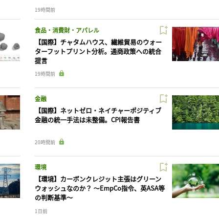
19時間前
食品・消費財・アパレル
【国際】チャタムハウス、繊維貿易のウォー
ターフットプリント分析。通商政策への統合
提言
19時間前
金融
【国際】ネットゼロ・ネイチャーポジティブ
金融の統一手法は未整備。CPI報告書
20時間前
環境
【環境】カーボンクレジット主張はグリーン
ウォッシュなのか？ 〜EmpCo指令、英ASA等
の判断基準〜
1日前