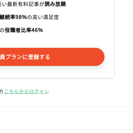
本近い最新有料記事が
読み放題
記事をお気に入りに保存するには
ログインが必要です
継続率98%
の高い満足度
の
役職者比率46%
ログイン
会員登録
員プランに登録する
方
こちらからログイン