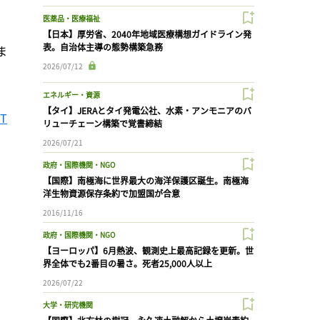
医薬品・医療福祉
【日本】厚労省、2040年地域医療構想ガイドライン発
表。自治体主導の態勢構築急務
ま
2026/07/12
エネルギー・資源
【タイ】JERAとタイ発電公社、水素・アンモニアのバ
ET
リューチェーン構築で覚書締結
2026/07/21
政府・国際機関・NGO
【国際】南極海に世界最大の海洋保護区誕生。南極海
洋生物資源保存条約で加盟国が合意
2016/11/16
政府・国際機関・NGO
【ヨーロッパ】6月熱波、観測史上最高記録を更新。世
界全体でも2番目の暑さ。死者25,000人以上
2026/07/22
大学・研究機関