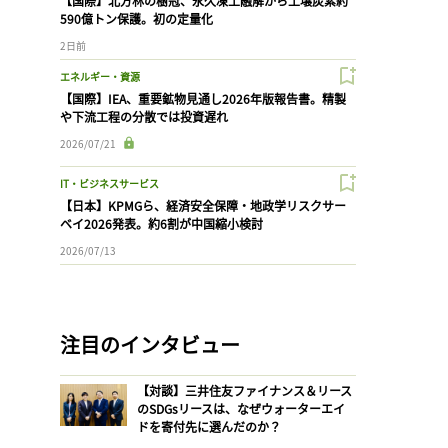
【国際】北方林の樹冠、永久凍土融解から土壌炭素約
590億トン保護。初の定量化
2日前
エネルギー・資源
【国際】IEA、重要鉱物見通し2026年版報告書。精製
や下流工程の分散では投資遅れ
2026/07/21
IT・ビジネスサービス
【日本】KPMGら、経済安全保障・地政学リスクサー
ベイ2026発表。約6割が中国縮小検討
2026/07/13
注目のインタビュー
【対談】三井住友ファイナンス＆リース
のSDGsリースは、なぜウォーターエイ
ドを寄付先に選んだのか？