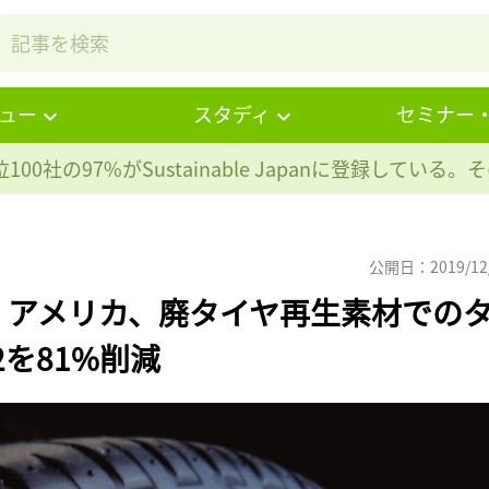
ュー
スタディ
セミナー
100社の97%が
Sustainable Japanに登録している
公開日：2019/12
・アメリカ、廃タイヤ再生素材での
を81%削減