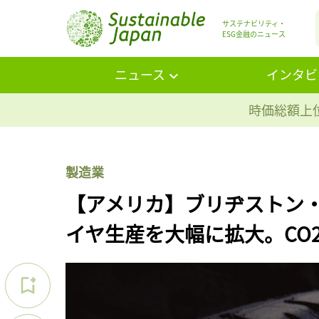
サステナビリティ・
ESG金融のニュース
ニュース
インタビ
時価総額上位
製造業
【アメリカ】ブリヂストン
イヤ生産を大幅に拡大。CO2