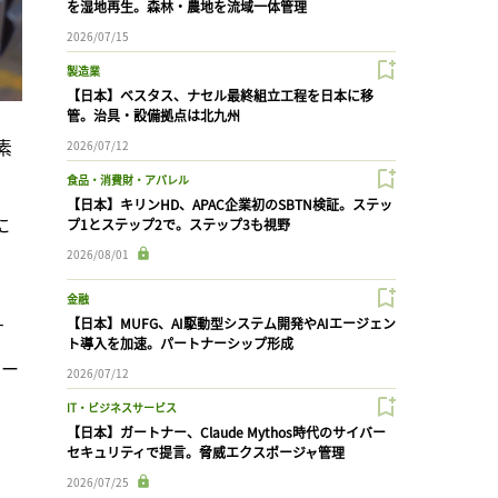
を湿地再生。森林・農地を流域一体管理
2026/07/15
製造業
【日本】ベスタス、ナセル最終組立工程を日本に移
管。治具・設備拠点は北九州
素
2026/07/12
食品・消費財・アパレル
【日本】キリンHD、APAC企業初のSBTN検証。ステッ
に
プ1とステップ2で。ステップ3も視野
2026/08/01
金融
【日本】MUFG、AI駆動型システム開発やAIエージェン
す
ト導入を加速。パートナーシップ形成
ジー
2026/07/12
IT・ビジネスサービス
【日本】ガートナー、Claude Mythos時代のサイバー
セキュリティで提言。脅威エクスポージャ管理
2026/07/25