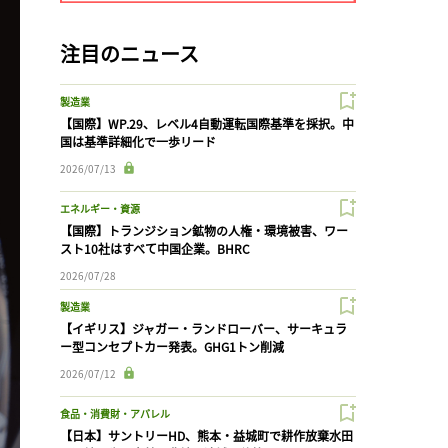
注目のニュース
製造業
【国際】WP.29、レベル4自動運転国際基準を採択。中
国は基準詳細化で一歩リード
2026/07/13
エネルギー・資源
【国際】トランジション鉱物の人権・環境被害、ワー
スト10社はすべて中国企業。BHRC
2026/07/28
製造業
【イギリス】ジャガー・ランドローバー、サーキュラ
ー型コンセプトカー発表。GHG1トン削減
2026/07/12
食品・消費財・アパレル
【日本】サントリーHD、熊本・益城町で耕作放棄水田