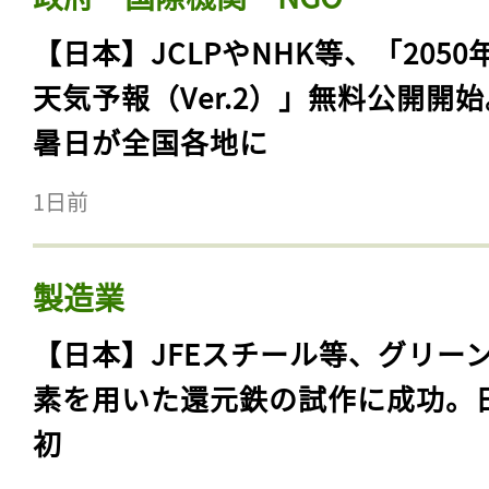
【日本】JCLPやNHK等、「2050
天気予報（Ver.2）」無料公開開
暑日が全国各地に
1日前
製造業
【日本】JFEスチール等、グリー
素を用いた還元鉄の試作に成功。
初