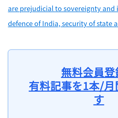
are prejudicial to sovereignty and in
defence of India, security of state 
無料会員登
有料記事を1本/
す