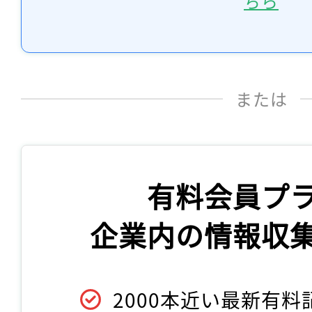
ちら
または
有料会員プ
企業内の情報収
2000本近い最新有料