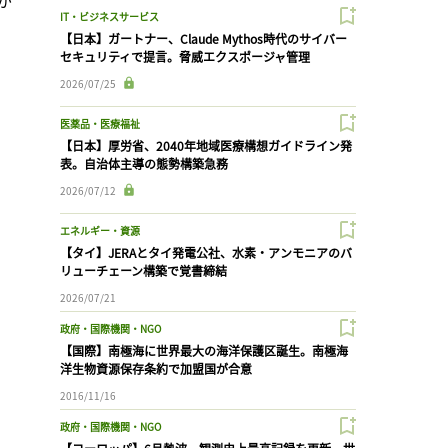
IT・ビジネスサービス
【日本】ガートナー、Claude Mythos時代のサイバー
セキュリティで提言。脅威エクスポージャ管理
2026/07/25
医薬品・医療福祉
【日本】厚労省、2040年地域医療構想ガイドライン発
表。自治体主導の態勢構築急務
2026/07/12
エネルギー・資源
【タイ】JERAとタイ発電公社、水素・アンモニアのバ
リューチェーン構築で覚書締結
2026/07/21
政府・国際機関・NGO
【国際】南極海に世界最大の海洋保護区誕生。南極海
洋生物資源保存条約で加盟国が合意
2016/11/16
政府・国際機関・NGO