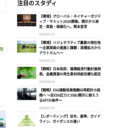
注目のスタディ
【環境】グローバル・ネイチャーポジテ
ィブ・サミット2026開催。開示から測
定・実装・価値化へ。熊本宣言
2026/07/17
【環境】リジェネラティブ農業の現在地
〜企業実装の進展と課題：面積拡大から
際
アウトカムへ〜
2026/07/22
【戦略】日本政府、循環経済行動計画発
表。金属資源の再生素材供給目標も設定
2026/05/25
【戦略】ESG連動役員報酬は再設計の段
階へ 〜反ESG圧力とSSBJ開示に耐えう
るKPIの条件〜
2026/07/27
【レポーティング】法令、基準、ガイド
ライン、ガイダンスの違い