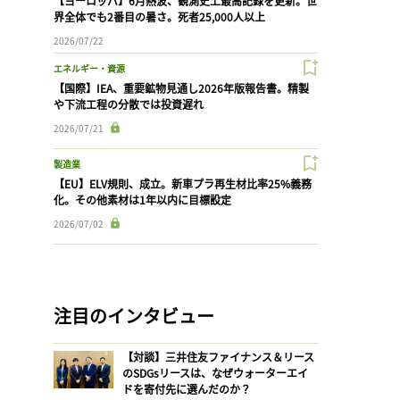
【ヨーロッパ】6月熱波、観測史上最高記録を更新。世
界全体でも2番目の暑さ。死者25,000人以上
2026/07/22
エネルギー・資源
【国際】IEA、重要鉱物見通し2026年版報告書。精製
や下流工程の分散では投資遅れ
2026/07/21
製造業
【EU】ELV規則、成立。新車プラ再生材比率25%義務
化。その他素材は1年以内に目標設定
2026/07/02
注目のインタビュー
【対談】三井住友ファイナンス＆リース
のSDGsリースは、なぜウォーターエイ
ドを寄付先に選んだのか？