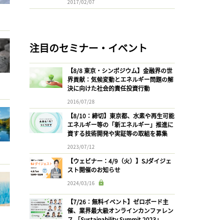
2017/02/07
注目のセミナー・イベント
【8/8 東京・シンポジウム】金融界の世
界貢献：気候変動とエネルギー問題の解
決に向けた社会的責任投資行動
2016/07/28
【8/10：締切】東京都、水素や再生可能
エネルギー等の「新エネルギー」推進に
資する技術開発や実証等の取組を募集
2023/07/12
【ウェビナー：4/9（火）】SJダイジェ
スト開催のお知らせ
2024/03/16
【7/26：無料イベント】ゼロボード主
催、業界最大級オンラインカンファレン
ス 「Sustainability Summit 2023」