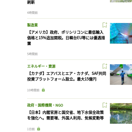
刷新
4時間前
製造業
【アメリカ】政府、ポリシリコンに最低輸入
価格と15%追加関税。日韓台EU等には優遇措
置
5時間前
エネルギー・資源
【カナダ】エアバスとエア・カナダ、SAF共同
投資プラットフォーム設立。最大15億円
10時間前
政府・国際機関・NGO
【日本】内閣官房と国交省、地下水保全政策
を強化へ。需要増、外国人利用、気候変動等
1日前