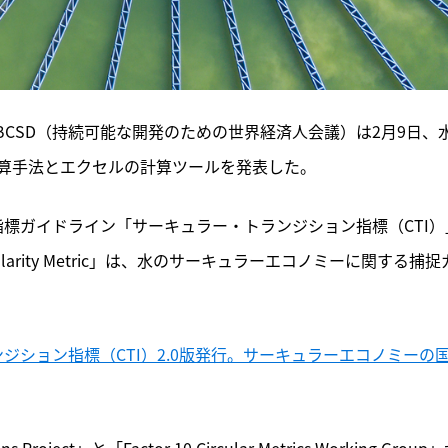
CSD（持続可能な開発のための世界経済人会議）は2月9日、
算手法とエクセルの計算ツールを発表した。
標ガイドライン「サーキュラー・トランジション指標（CTI）
larity Metric」は、水のサーキュラーエコノミーに関する捕捉
ジション指標（CTI）2.0版発行。サーキュラーエコノミーの
roject」と「Factor 10 Circular Metrics Working Group