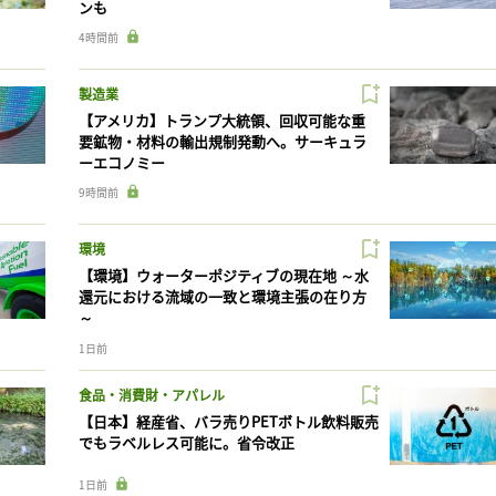
ンも
4時間前
製造業
【アメリカ】トランプ大統領、回収可能な重
要鉱物・材料の輸出規制発動へ。サーキュラ
ーエコノミー
9時間前
環境
【環境】ウォーターポジティブの現在地 ～水
還元における流域の一致と環境主張の在り方
～
1日前
食品・消費財・アパレル
【日本】経産省、バラ売りPETボトル飲料販売
でもラベルレス可能に。省令改正
1日前