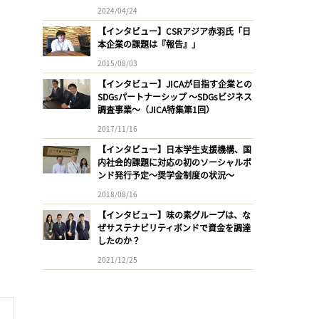
2024/04/24
【インタビュー】CSRアジア赤羽氏「日
本企業の課題は『報告』」
2015/08/03
【インタビュー】JICAが目指す企業との
SDGsパートナーシップ 〜SDGsビジネス
調査事業〜（JICA特集第1回）
2017/11/16
【インタビュー】日本学生支援機構、国
内社会的課題に対応の初のソーシャルボ
ンド発行予定〜奨学金制度の状況〜
2018/08/16
【インタビュー】味の素グループは、な
ぜサステナビリティボンドで資金を調達
したのか？
2021/12/25