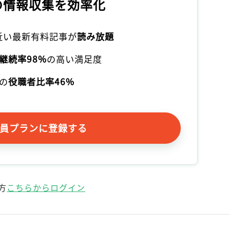
の情報収集を効率化
記事をお気に入りに保存するには
ログインが必要です
本近い最新有料記事が
読み放題
ログイン
会員登録
継続率98%
の高い満足度
の
役職者比率46%
員プランに登録する
方
こちらからログイン