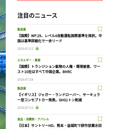
注目のニュース
製造業
【国際】WP.29、レベル4自動運転国際基準を採択。中
国は基準詳細化で一歩リード
2026/07/13
エネルギー・資源
【国際】トランジション鉱物の人権・環境被害、ワー
スト10社はすべて中国企業。BHRC
2026/07/28
製造業
【イギリス】ジャガー・ランドローバー、サーキュラ
ー型コンセプトカー発表。GHG1トン削減
2026/07/12
食品・消費財・アパレル
【日本】サントリーHD、熊本・益城町で耕作放棄水田