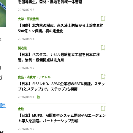
を湿地再生。森林・農地を流域一体管理
2026/07/15
大学・研究機関
【国際】北方林の樹冠、永久凍土融解から土壌炭素約
590億トン保護。初の定量化
水
2026/08/04
製造業
【日本】ベスタス、ナセル最終組立工程を日本に移
管。治具・設備拠点は北九州
」
2026/07/12
ガ
食品・消費財・アパレル
【日本】キリンHD、APAC企業初のSBTN検証。ステッ
プ1とステップ2で。ステップ3も視野
2026/08/01
国際
金融
【日本】MUFG、AI駆動型システム開発やAIエージェン
ト導入を加速。パートナーシップ形成
2026/07/12
」が