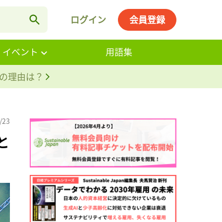
ログイン
会員登録
・イベント
用語集
。その理由は？
/23
と