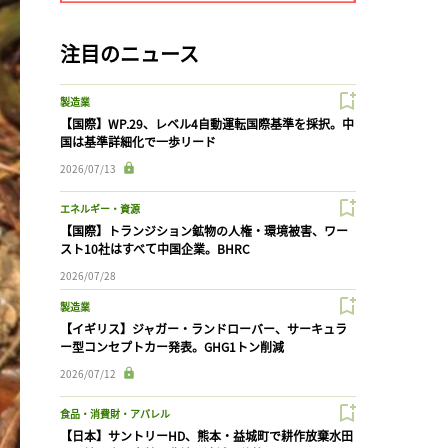
注目のニュース
製造業
【国際】WP.29、レベル4自動運転国際基準を採択。中
国は基準詳細化で一歩リード
2026/07/13
エネルギー・資源
【国際】トランジション鉱物の人権・環境被害、ワー
スト10社はすべて中国企業。BHRC
2026/07/28
製造業
【イギリス】ジャガー・ランドローバー、サーキュラ
ー型コンセプトカー発表。GHG1トン削減
2026/07/12
食品・消費財・アパレル
【日本】サントリーHD、熊本・益城町で耕作放棄水田