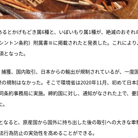
あるとかげもどき属6種と、いぼいもり属1種が、絶滅のおそれ
シントン条約）附属書Ⅲに掲載されたと発表した。これにより
須となった。
、捕獲、国内取引、日本からの輸出が規制されているが、一度
の規制はなかった。そこで環境省は2020年11月、初めて日本
同条約事務局に実施。締約国に対し、通知がなされた上で、要
た。
となると、原産国から国外に持ち出した後の取引への大きな牽
法行為防止の実効性を高めることができる。