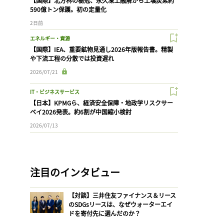
【国際】北方林の樹冠、永久凍土融解から土壌炭素約
590億トン保護。初の定量化
2日前
エネルギー・資源
【国際】IEA、重要鉱物見通し2026年版報告書。精製
や下流工程の分散では投資遅れ
2026/07/21
IT・ビジネスサービス
【日本】KPMGら、経済安全保障・地政学リスクサー
ベイ2026発表。約6割が中国縮小検討
2026/07/13
注目のインタビュー
【対談】三井住友ファイナンス＆リース
のSDGsリースは、なぜウォーターエイ
ドを寄付先に選んだのか？