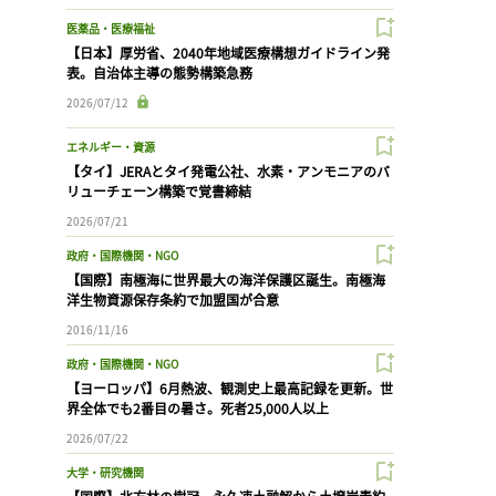
医薬品・医療福祉
【日本】厚労省、2040年地域医療構想ガイドライン発
表。自治体主導の態勢構築急務
2026/07/12
エネルギー・資源
【タイ】JERAとタイ発電公社、水素・アンモニアのバ
リューチェーン構築で覚書締結
2026/07/21
政府・国際機関・NGO
【国際】南極海に世界最大の海洋保護区誕生。南極海
洋生物資源保存条約で加盟国が合意
2016/11/16
政府・国際機関・NGO
【ヨーロッパ】6月熱波、観測史上最高記録を更新。世
界全体でも2番目の暑さ。死者25,000人以上
2026/07/22
大学・研究機関