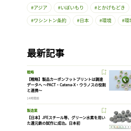
アジア
いぼいもり
とかげもどき
ワシントン条約
日本
環境
環
最新記事
戦略
【戦略】製品カーボンフットプリントは調達
データへ 〜PACT・Catena-X・ウラノスの役割
と連携〜
14時間前
製造業
【日本】JFEスチール等、グリーン水素を用い
た還元鉄の試作に成功。日本初