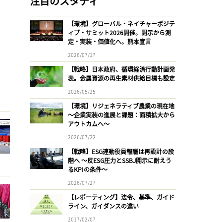
注目のスタディ
【環境】グローバル・ネイチャーポジテ
ィブ・サミット2026開催。開示から測
定・実装・価値化へ。熊本宣言
2026/07/17
【戦略】日本政府、循環経済行動計画発
表。金属資源の再生素材供給目標も設定
2026/05/25
【環境】リジェネラティブ農業の現在地
〜企業実装の進展と課題：面積拡大から
アウトカムへ〜
2026/07/22
【戦略】ESG連動役員報酬は再設計の段
階へ 〜反ESG圧力とSSBJ開示に耐えう
るKPIの条件〜
2026/07/27
【レポーティング】法令、基準、ガイド
ライン、ガイダンスの違い
2017/02/07