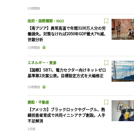
15時間前
政府・国際機関・NGO
【南アジア】異常高温で年間3100万人分の労
働損失。対策なければ2050年GDP最大7%減、
世銀分析
15時間前
エネルギー・資源
【国際】SBTi、電力セクター向けネットゼロ
基準第2次案公表。目標設定方式を大幅修正
15時間前
建設・不動産
【アメリカ】ブラックロックやグーグル、熟
練技能者育成で共同イニシアチブ創設。人手
不足解消
1日前