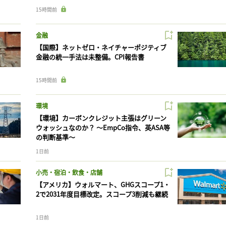
15時間前
金融
【国際】ネットゼロ・ネイチャーポジティブ
金融の統一手法は未整備。CPI報告書
15時間前
環境
【環境】カーボンクレジット主張はグリーン
ウォッシュなのか？ 〜EmpCo指令、英ASA等
の判断基準〜
1日前
小売・宿泊・飲食・店舗
【アメリカ】ウォルマート、GHGスコープ1・
2で2031年度目標改定。スコープ3削減も継続
1日前