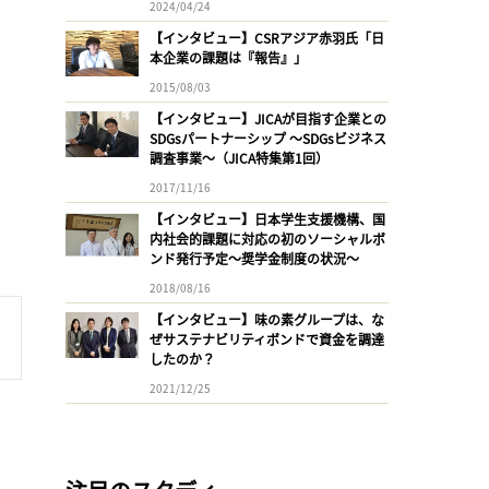
2024/04/24
【インタビュー】CSRアジア赤羽氏「日
本企業の課題は『報告』」
2015/08/03
【インタビュー】JICAが目指す企業との
SDGsパートナーシップ 〜SDGsビジネス
調査事業〜（JICA特集第1回）
2017/11/16
【インタビュー】日本学生支援機構、国
内社会的課題に対応の初のソーシャルボ
ンド発行予定〜奨学金制度の状況〜
2018/08/16
【インタビュー】味の素グループは、な
ぜサステナビリティボンドで資金を調達
したのか？
2021/12/25