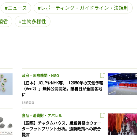
ニュース
レポーティング・ガイドライン・法規制
境省
生物多様性
政府・国際機関・NGO
【日本】JCLPやNHK等、「2050年の天気予報
（Ver.2）」無料公開開始。酷暑日が全国各地
に
15時間前
食品・消費財・アパレル
【国際】チャタムハウス、繊維貿易のウォー
ターフットプリント分析。通商政策への統合
提言