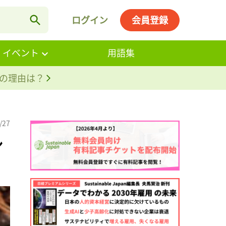
ログイン
会員登録
・イベント
用語集
。その理由は？
/27
シ