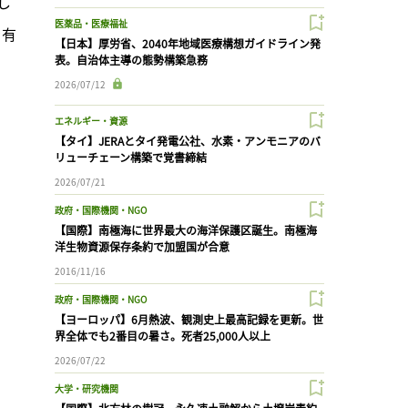
し
医薬品・医療福祉
を有
【日本】厚労省、2040年地域医療構想ガイドライン発
表。自治体主導の態勢構築急務
2026/07/12
エネルギー・資源
【タイ】JERAとタイ発電公社、水素・アンモニアのバ
リューチェーン構築で覚書締結
2026/07/21
政府・国際機関・NGO
【国際】南極海に世界最大の海洋保護区誕生。南極海
洋生物資源保存条約で加盟国が合意
2016/11/16
政府・国際機関・NGO
【ヨーロッパ】6月熱波、観測史上最高記録を更新。世
界全体でも2番目の暑さ。死者25,000人以上
2026/07/22
大学・研究機関