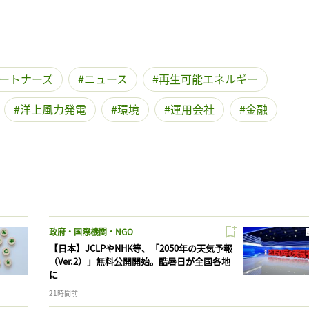
ートナーズ
ニュース
再生可能エネルギー
洋上風力発電
環境
運用会社
金融
政府・国際機関・NGO
【日本】JCLPやNHK等、「2050年の天気予報
（Ver.2）」無料公開開始。酷暑日が全国各地
に
21時間前