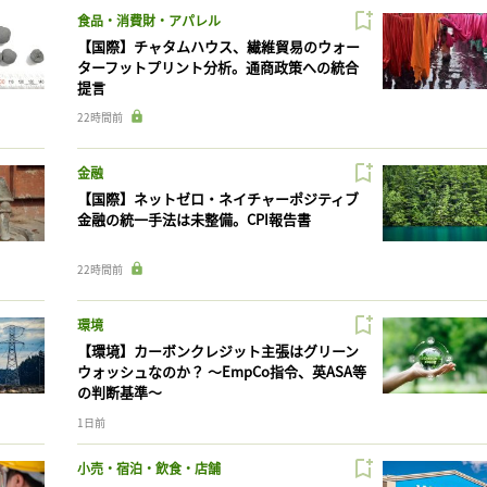
食品・消費財・アパレル
【国際】チャタムハウス、繊維貿易のウォー
ターフットプリント分析。通商政策への統合
提言
22時間前
金融
【国際】ネットゼロ・ネイチャーポジティブ
金融の統一手法は未整備。CPI報告書
22時間前
環境
【環境】カーボンクレジット主張はグリーン
ウォッシュなのか？ 〜EmpCo指令、英ASA等
の判断基準〜
1日前
小売・宿泊・飲食・店舗