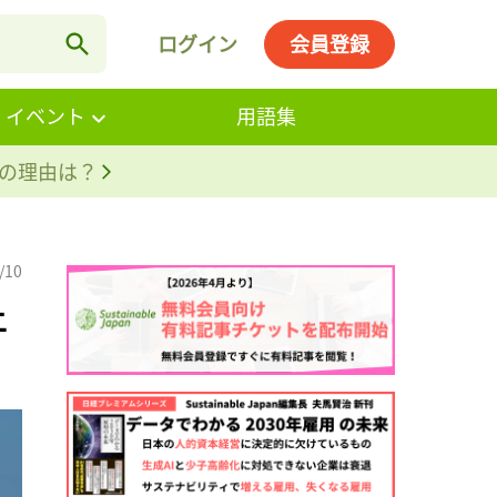
ログイン
会員登録
・イベント
用語集
。その理由は？
/10
上