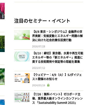
注目のセミナー・イベント
【8/8 東京・シンポジウム】金融界の世
界貢献：気候変動とエネルギー問題の解
決に向けた社会的責任投資行動
2016/07/28
【8/10：締切】東京都、水素や再生可能
エネルギー等の「新エネルギー」推進に
資する技術開発や実証等の取組を募集
2023/07/12
【ウェビナー：4/9（火）】SJダイジェ
スト開催のお知らせ
2024/03/16
【7/26：無料イベント】ゼロボード主
催、業界最大級オンラインカンファレン
ス 「Sustainability Summit 2023」