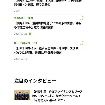
【国際】北方林の樹冠、永久凍土融解から土壌炭素約
590億トン保護。初の定量化
2日前
エネルギー・資源
【国際】IEA、重要鉱物見通し2026年版報告書。精製
や下流工程の分散では投資遅れ
2026/07/21
IT・ビジネスサービス
【日本】KPMGら、経済安全保障・地政学リスクサー
ベイ2026発表。約6割が中国縮小検討
2026/07/13
注目のインタビュー
【対談】三井住友ファイナンス＆リース
のSDGsリースは、なぜウォーターエイ
ドを寄付先に選んだのか？