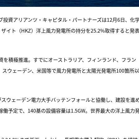
ブ投資アリアンツ・キャピタル・パートナーズは12月6日、化
ザイト（HKZ）洋上風力発電所の持分を25.2%取得すると発
資を積極推進。すでにオーストラリア、フィンランド、フラン
、スウェーデン、米国等で風力発電所と太陽光発電所100箇所
Fがスウェーデン電力大手バッテンフォールと協働し、建設を進
%稼働予定で、140基の設備容量は1.5GW。世界最大の洋上風力