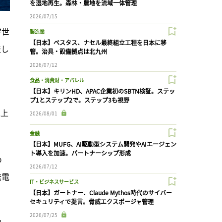
を湿地再生。森林・農地を流域一体管理
2026/07/15
学世
製造業
【日本】ベスタス、ナセル最終組立工程を日本に移
表し
管。治具・設備拠点は北九州
2026/07/12
食品・消費財・アパレル
【日本】キリンHD、APAC企業初のSBTN検証。ステッ
プ1とステップ2で。ステップ3も視野
以上
2026/08/01
金融
【日本】MUFG、AI駆動型システム開発やAIエージェン
ト導入を加速。パートナーシップ形成
め
2026/07/12
発電
IT・ビジネスサービス
【日本】ガートナー、Claude Mythos時代のサイバー
セキュリティで提言。脅威エクスポージャ管理
2026/07/25