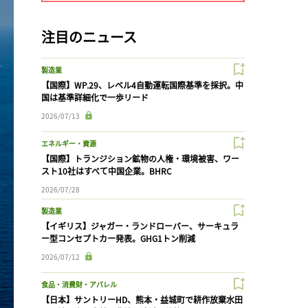
注目のニュース
製造業
【国際】WP.29、レベル4自動運転国際基準を採択。中
国は基準詳細化で一歩リード
2026/07/13
エネルギー・資源
【国際】トランジション鉱物の人権・環境被害、ワー
スト10社はすべて中国企業。BHRC
2026/07/28
製造業
【イギリス】ジャガー・ランドローバー、サーキュラ
ー型コンセプトカー発表。GHG1トン削減
2026/07/12
食品・消費財・アパレル
【日本】サントリーHD、熊本・益城町で耕作放棄水田