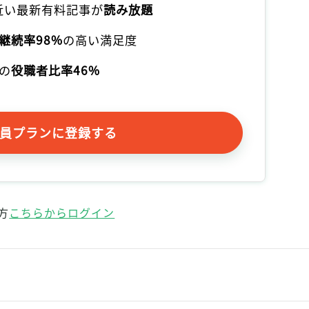
本近い最新有料記事が
読み放題
記事をお気に入りに保存するには
ログインが必要です
継続率98%
の高い満足度
の
役職者比率46%
ログイン
会員登録
員プランに登録する
方
こちらからログイン