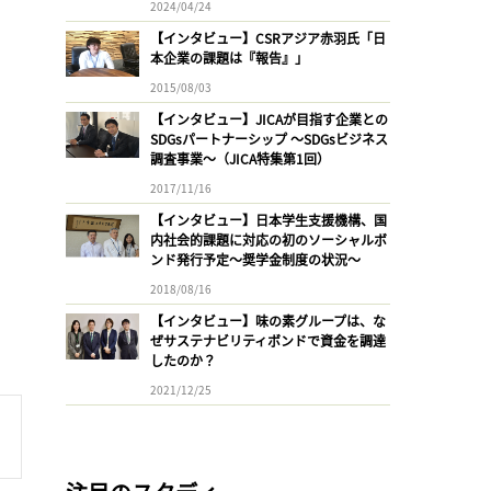
2024/04/24
【インタビュー】CSRアジア赤羽氏「日
本企業の課題は『報告』」
2015/08/03
【インタビュー】JICAが目指す企業との
SDGsパートナーシップ 〜SDGsビジネス
調査事業〜（JICA特集第1回）
2017/11/16
【インタビュー】日本学生支援機構、国
内社会的課題に対応の初のソーシャルボ
ンド発行予定〜奨学金制度の状況〜
2018/08/16
【インタビュー】味の素グループは、な
ぜサステナビリティボンドで資金を調達
したのか？
2021/12/25