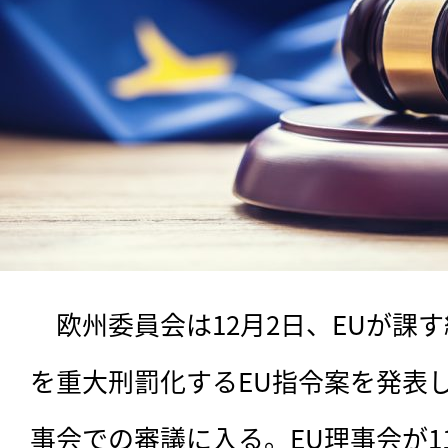
　欧州委員会は12月2日、EUが課
を重大刑罰化するEU指令案を発表
事会での審議に入る。EU理事会が1