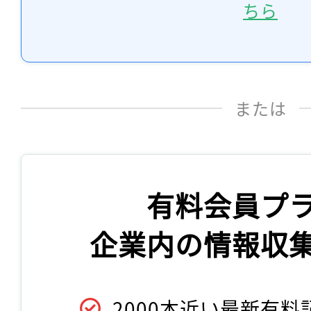
ちら
または
有料会員プ
企業内の情報収
2000本近い最新有料