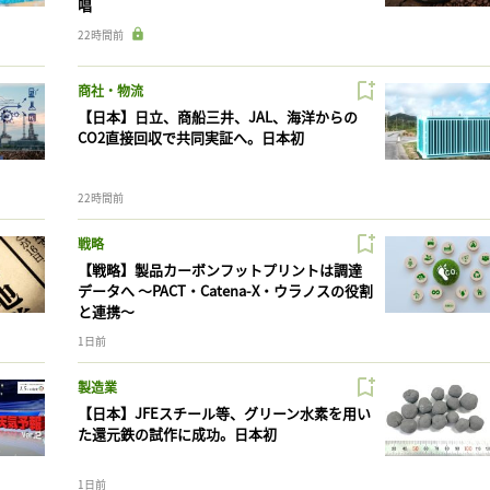
唱
22時間前
商社・物流
【日本】日立、商船三井、JAL、海洋からの
CO2直接回収で共同実証へ。日本初
22時間前
戦略
【戦略】製品カーボンフットプリントは調達
データへ 〜PACT・Catena-X・ウラノスの役割
と連携〜
1日前
製造業
【日本】JFEスチール等、グリーン水素を用い
た還元鉄の試作に成功。日本初
1日前