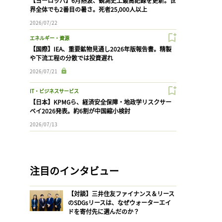
【ヨーロッパ】6月熱波、観測史上最高記録を更新。世
界全体でも2番目の暑さ。死者25,000人以上
2026/07/22
エネルギー・資源
【国際】IEA、重要鉱物見通し2026年版報告書。精製
や下流工程の分散では投資遅れ
2026/07/21
IT・ビジネスサービス
【日本】KPMGら、経済安全保障・地政学リスクサー
ベイ2026発表。約6割が中国縮小検討
2026/07/13
注目のインタビュー
【対談】三井住友ファイナンス＆リース
のSDGsリースは、なぜウォーターエイ
ドを寄付先に選んだのか？