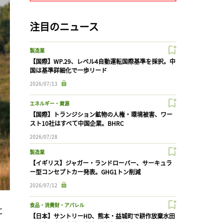
注目のニュース
製造業
【国際】WP.29、レベル4自動運転国際基準を採択。中
国は基準詳細化で一歩リード
2026/07/13
エネルギー・資源
【国際】トランジション鉱物の人権・環境被害、ワー
スト10社はすべて中国企業。BHRC
2026/07/28
製造業
【イギリス】ジャガー・ランドローバー、サーキュラ
ー型コンセプトカー発表。GHG1トン削減
2026/07/12
食品・消費財・アパレル
に
【日本】サントリーHD、熊本・益城町で耕作放棄水田