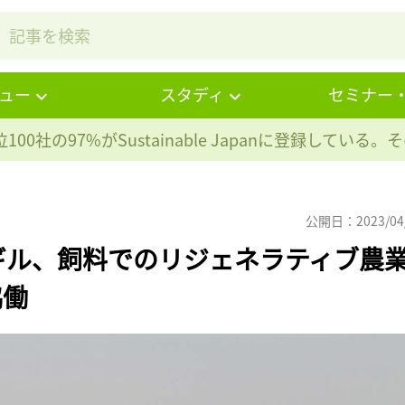
ュー
スタディ
セミナー
100社の97%が
Sustainable Japanに登録している
公開日：2023/04
ギル、飼料でのリジェネラティブ農
協働