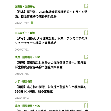
医薬品・医療福祉
【日本】厚労省、2040年地域医療構想ガイドライン発
表。自治体主導の態勢構築急務
2026/07/12
エネルギー・資源
【タイ】JERAとタイ発電公社、水素・アンモニアのバ
リューチェーン構築で覚書締結
2026/07/21
政府・国際機関・NGO
【国際】南極海に世界最大の海洋保護区誕生。南極海
洋生物資源保存条約で加盟国が合意
2016/11/16
大学・研究機関
【国際】北方林の樹冠、永久凍土融解から土壌炭素約
590億トン保護。初の定量化
2026/08/04
政府・国際機関・NGO