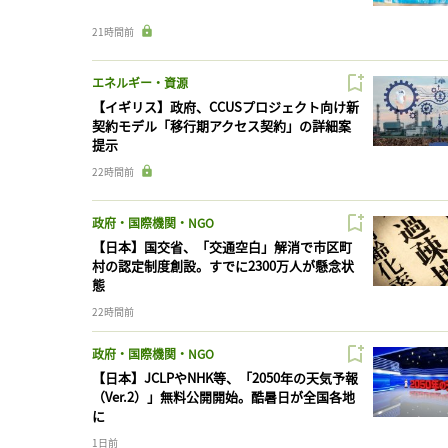
21時間前
エネルギー・資源
【イギリス】政府、CCUSプロジェクト向け新
契約モデル「移行期アクセス契約」の詳細案
提示
22時間前
政府・国際機関・NGO
【日本】国交省、「交通空白」解消で市区町
村の認定制度創設。すでに2300万人が懸念状
態
22時間前
政府・国際機関・NGO
【日本】JCLPやNHK等、「2050年の天気予報
（Ver.2）」無料公開開始。酷暑日が全国各地
に
1日前