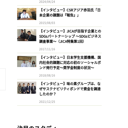
2024/04/24
【インタビュー】CSRアジア赤羽氏「日
本企業の課題は『報告』」
2015/08/03
【インタビュー】JICAが目指す企業との
SDGsパートナーシップ 〜SDGsビジネス
調査事業〜（JICA特集第1回）
2017/11/16
【インタビュー】日本学生支援機構、国
内社会的課題に対応の初のソーシャルボ
ンド発行予定〜奨学金制度の状況〜
2018/08/16
【インタビュー】味の素グループは、な
ぜサステナビリティボンドで資金を調達
したのか？
2021/12/25