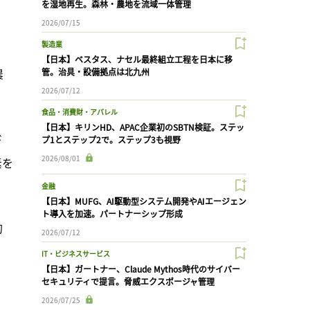
を湿地再生。森林・農地を流域一体管理
2026/07/15
製造業
【日本】ベスタス、ナセル最終組立工程を日本に移
農
管。治具・設備拠点は北九州
2026/07/12
食品・消費財・アパレル
【日本】キリンHD、APAC企業初のSBTN検証。ステッ
ド
プ1とステップ2で。ステップ3も視野
2026/08/01
素を
金融
【日本】MUFG、AI駆動型システム開発やAIエージェン
ト導入を加速。パートナーシップ形成
的
2026/07/12
IT・ビジネスサービス
【日本】ガートナー、Claude Mythos時代のサイバー
セキュリティで提言。脅威エクスポージャ管理
2026/07/25