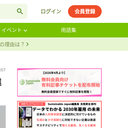
ログイン
会員登録
・イベント
用語集
。その理由は？
/07
業