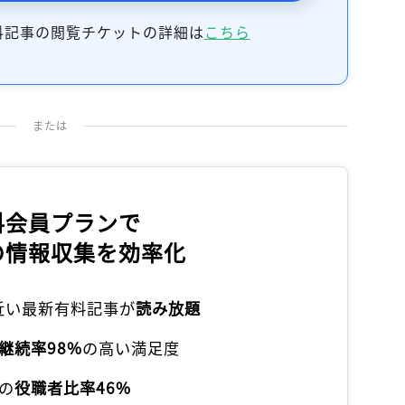
料記事の閲覧チケットの詳細は
こちら
または
料会員プランで
の情報収集を効率化
本近い最新有料記事が
読み放題
継続率98%
の高い満足度
の
役職者比率46%