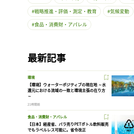
戦略推進・評価・測定・教育
気候変動
食品・消費財・アパレル
最新記事
環境
【環境】ウォーターポジティブの現在地 ～水
還元における流域の一致と環境主張の在り方
～
21時間前
食品・消費財・アパレル
【日本】経産省、バラ売りPETボトル飲料販売
でもラベルレス可能に。省令改正