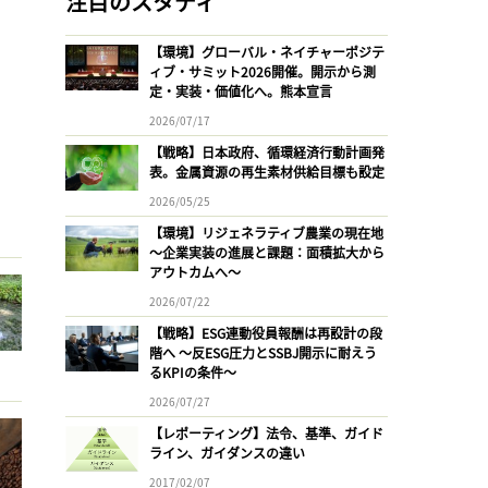
注目のスタディ
【環境】グローバル・ネイチャーポジテ
ィブ・サミット2026開催。開示から測
定・実装・価値化へ。熊本宣言
2026/07/17
【戦略】日本政府、循環経済行動計画発
表。金属資源の再生素材供給目標も設定
2026/05/25
【環境】リジェネラティブ農業の現在地
〜企業実装の進展と課題：面積拡大から
アウトカムへ〜
2026/07/22
【戦略】ESG連動役員報酬は再設計の段
階へ 〜反ESG圧力とSSBJ開示に耐えう
るKPIの条件〜
2026/07/27
【レポーティング】法令、基準、ガイド
ライン、ガイダンスの違い
2017/02/07