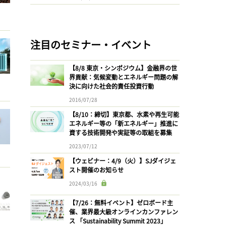
注目のセミナー・イベント
【8/8 東京・シンポジウム】金融界の世
界貢献：気候変動とエネルギー問題の解
決に向けた社会的責任投資行動
2016/07/28
【8/10：締切】東京都、水素や再生可能
エネルギー等の「新エネルギー」推進に
資する技術開発や実証等の取組を募集
2023/07/12
【ウェビナー：4/9（火）】SJダイジェ
スト開催のお知らせ
2024/03/16
【7/26：無料イベント】ゼロボード主
催、業界最大級オンラインカンファレン
ス 「Sustainability Summit 2023」