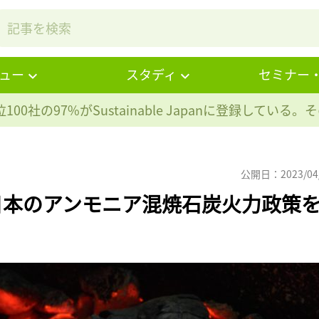
ュー
スタディ
セミナー
100社の97%が
Sustainable Japanに登録している
公開日：2023/04
日本のアンモニア混焼石炭火力政策