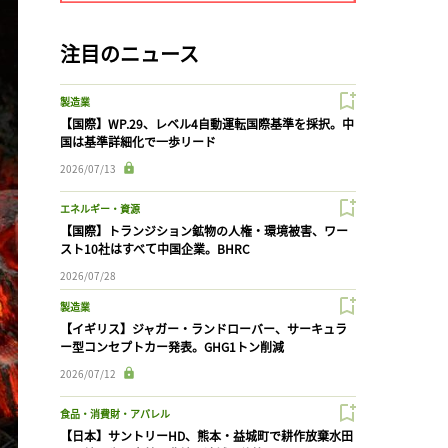
注目のニュース
製造業
【国際】WP.29、レベル4自動運転国際基準を採択。中
国は基準詳細化で一歩リード
2026/07/13
エネルギー・資源
【国際】トランジション鉱物の人権・環境被害、ワー
スト10社はすべて中国企業。BHRC
2026/07/28
製造業
【イギリス】ジャガー・ランドローバー、サーキュラ
ー型コンセプトカー発表。GHG1トン削減
2026/07/12
食品・消費財・アパレル
【日本】サントリーHD、熊本・益城町で耕作放棄水田