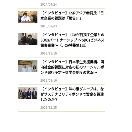
2024/04/24
【インタビュー】CSRアジア赤羽氏「日
本企業の課題は『報告』」
2015/08/03
【インタビュー】JICAが目指す企業との
SDGsパートナーシップ 〜SDGsビジネス
調査事業〜（JICA特集第1回）
2017/11/16
【インタビュー】日本学生支援機構、国
内社会的課題に対応の初のソーシャルボ
ンド発行予定〜奨学金制度の状況〜
2018/08/16
【インタビュー】味の素グループは、な
ぜサステナビリティボンドで資金を調達
したのか？
2021/12/25