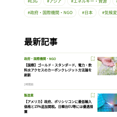
E3G
アジア
エネルギー・資源
政府・国際機関・NGO
日本
気候変
最新記事
政府・国際機関・NGO
【国際】ゴールド・スタンダード、電力・飲
料水アクセスのカーボンクレジット方法論を
刷新
2時間前
製造業
【アメリカ】政府、ポリシリコンに最低輸入
価格と15%追加関税。日韓台EU等には優遇措
置