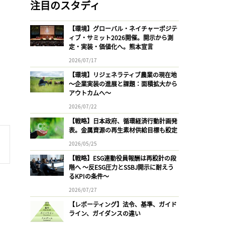
注目のスタディ
【環境】グローバル・ネイチャーポジテ
ィブ・サミット2026開催。開示から測
定・実装・価値化へ。熊本宣言
2026/07/17
【環境】リジェネラティブ農業の現在地
〜企業実装の進展と課題：面積拡大から
アウトカムへ〜
2026/07/22
【戦略】日本政府、循環経済行動計画発
表。金属資源の再生素材供給目標も設定
2026/05/25
【戦略】ESG連動役員報酬は再設計の段
階へ 〜反ESG圧力とSSBJ開示に耐えう
るKPIの条件〜
2026/07/27
【レポーティング】法令、基準、ガイド
ライン、ガイダンスの違い