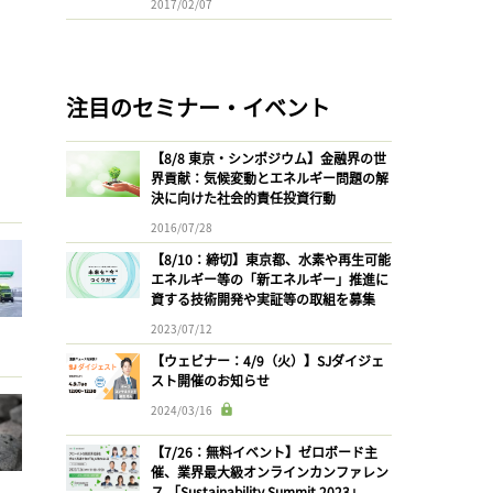
2017/02/07
注目のセミナー・イベント
【8/8 東京・シンポジウム】金融界の世
界貢献：気候変動とエネルギー問題の解
決に向けた社会的責任投資行動
2016/07/28
【8/10：締切】東京都、水素や再生可能
エネルギー等の「新エネルギー」推進に
資する技術開発や実証等の取組を募集
2023/07/12
【ウェビナー：4/9（火）】SJダイジェ
スト開催のお知らせ
2024/03/16
【7/26：無料イベント】ゼロボード主
催、業界最大級オンラインカンファレン
ス 「Sustainability Summit 2023」