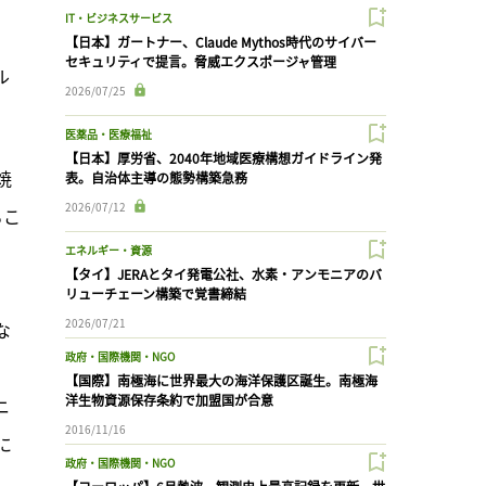
IT・ビジネスサービス
【日本】ガートナー、Claude Mythos時代のサイバー
セキュリティで提言。脅威エクスポージャ管理
ル
2026/07/25
医薬品・医療福祉
【日本】厚労省、2040年地域医療構想ガイドライン発
焼
表。自治体主導の態勢構築急務
2026/07/12
るこ
エネルギー・資源
【タイ】JERAとタイ発電公社、水素・アンモニアのバ
リューチェーン構築で覚書締結
2026/07/21
な
政府・国際機関・NGO
。
【国際】南極海に世界最大の海洋保護区誕生。南極海
洋生物資源保存条約で加盟国が合意
ニ
2016/11/16
に
政府・国際機関・NGO