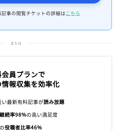
記事をお気に入りに保存するには
ログインが必要です
料記事の閲覧チケットの詳細は
こちら
ログイン
会員登録
または
料会員プランで
の情報収集を効率化
本近い最新有料記事が
読み放題
継続率98%
の高い満足度
の
役職者比率46%