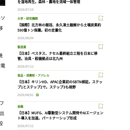
を湿地再生。森林・農地を流域一体管理
2026/07/15
のソ
大学・研究機関
【国際】北方林の樹冠、永久凍土融解から土壌炭素約
移
590億トン保護。初の定量化
2026/08/04
製造業
【日本】ベスタス、ナセル最終組立工程を日本に移
焼
管。治具・設備拠点は北九州
発電
2026/07/12
食品・消費財・アパレル
【日本】キリンHD、APAC企業初のSBTN検証。ステッ
プ1とステップ2で。ステップ3も視野
2026/08/01
フ
金融
出
【日本】MUFG、AI駆動型システム開発やAIエージェン
ト導入を加速。パートナーシップ形成
設
2026/07/12