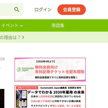
ログイン
会員登録
・イベント
用語集
。その理由は？
/20
を