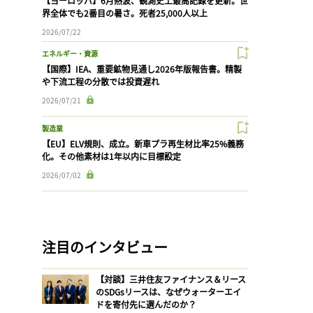
【ヨーロッパ】6月熱波、観測史上最高記録を更新。世
界全体でも2番目の暑さ。死者25,000人以上
2026/07/22
エネルギー・資源
【国際】IEA、重要鉱物見通し2026年版報告書。精製
や下流工程の分散では投資遅れ
2026/07/21
製造業
【EU】ELV規則、成立。新車プラ再生材比率25%義務
化。その他素材は1年以内に目標設定
2026/07/02
注目のインタビュー
【対談】三井住友ファイナンス＆リース
のSDGsリースは、なぜウォーターエイ
ドを寄付先に選んだのか？