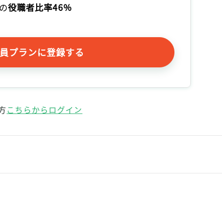
の
役職者比率46%
員プランに登録する
方
こちらからログイン