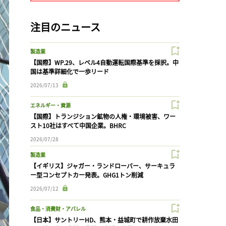
注目のニュース
製造業
【国際】WP.29、レベル4自動運転国際基準を採択。中
国は基準詳細化で一歩リード
2026/07/13
エネルギー・資源
【国際】トランジション鉱物の人権・環境被害、ワー
スト10社はすべて中国企業。BHRC
2026/07/28
製造業
【イギリス】ジャガー・ランドローバー、サーキュラ
ー型コンセプトカー発表。GHG1トン削減
2026/07/12
食品・消費財・アパレル
【日本】サントリーHD、熊本・益城町で耕作放棄水田