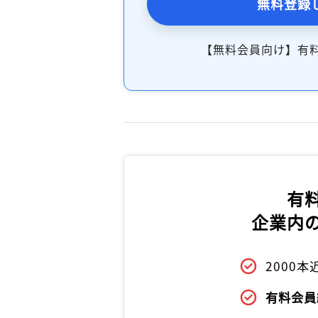
無料登録
【無料会員向け】有
有
企業内
2000
有料会員