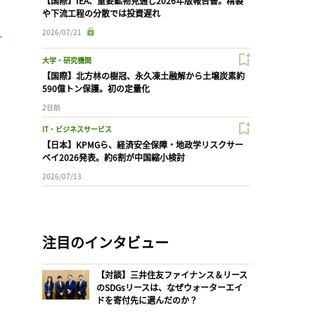
【国際】IEA、重要鉱物見通し2026年版報告書。精製
や下流工程の分散では投資遅れ
2026/07/21
大学・研究機関
【国際】北方林の樹冠、永久凍土融解から土壌炭素約
590億トン保護。初の定量化
2日前
IT・ビジネスサービス
【日本】KPMGら、経済安全保障・地政学リスクサー
ベイ2026発表。約6割が中国縮小検討
2026/07/13
注目のインタビュー
【対談】三井住友ファイナンス＆リース
のSDGsリースは、なぜウォーターエイ
ドを寄付先に選んだのか？