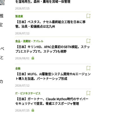
を湿地再生。森林・農地を流域一体管理
2026/07/15
推
製造業
【日本】ベスタス、ナセル最終組立工程を日本に移
定
管。治具・設備拠点は北九州
2026/07/12
食品・消費財・アパレル
【日本】キリンHD、APAC企業初のSBTN検証。ステッ
るべ
プ1とステップ2で。ステップ3も視野
と
2026/08/01
金融
【日本】MUFG、AI駆動型システム開発やAIエージェン
ト導入を加速。パートナーシップ形成
カ
2026/07/12
IT・ビジネスサービス
【日本】ガートナー、Claude Mythos時代のサイバー
セキュリティで提言。脅威エクスポージャ管理
2026/07/25