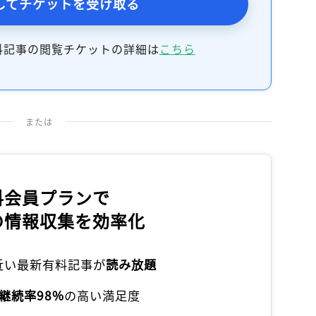
してチケットを受け取る
記事をお気に入りに保存するには
ログインが必要です
料記事の閲覧チケットの詳細は
こちら
ログイン
会員登録
または
料会員プランで
の情報収集を効率化
本近い最新有料記事が
読み放題
継続率98%
の高い満足度