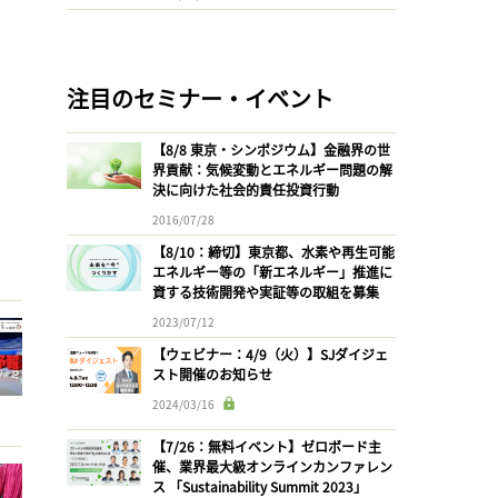
注目のセミナー・イベント
【8/8 東京・シンポジウム】金融界の世
界貢献：気候変動とエネルギー問題の解
決に向けた社会的責任投資行動
2016/07/28
【8/10：締切】東京都、水素や再生可能
エネルギー等の「新エネルギー」推進に
資する技術開発や実証等の取組を募集
2023/07/12
【ウェビナー：4/9（火）】SJダイジェ
スト開催のお知らせ
2024/03/16
【7/26：無料イベント】ゼロボード主
催、業界最大級オンラインカンファレン
ス 「Sustainability Summit 2023」