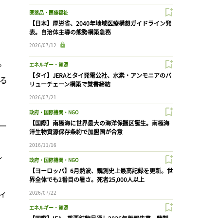
医薬品・医療福祉
【日本】厚労省、2040年地域医療構想ガイドライン発
表。自治体主導の態勢構築急務
2026/07/12
。
エネルギー・資源
【タイ】JERAとタイ発電公社、水素・アンモニアのバ
れる
リューチェーン構築で覚書締結
2026/07/21
政府・国際機関・NGO
【国際】南極海に世界最大の海洋保護区誕生。南極海
ー
洋生物資源保存条約で加盟国が合意
2016/11/16
イ
政府・国際機関・NGO
【ヨーロッパ】6月熱波、観測史上最高記録を更新。世
界全体でも2番目の暑さ。死者25,000人以上
ィ
2026/07/22
エネルギー・資源