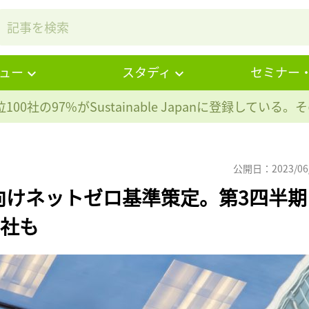
ュー
スタディ
セミナー
100社の97%が
Sustainable Japanに登録している
公開日：2023/06
銀行向けネットゼロ基準策定。第3四半期
3社も