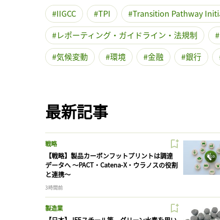
IIGCC
TPI
Transition Pathway Initi
レポーティング・ガイドライン・法規制
気候変動
環境
金融
銀行
最新記事
戦略
【戦略】製品カーボンフットプリントは調達
データへ 〜PACT・Catena-X・ウラノスの役割
と連携〜
3時間前
製造業
【日本】JFEスチール等、グリーン水素を用い