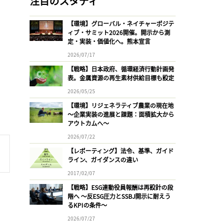
注目のスタディ
【環境】グローバル・ネイチャーポジテ
ィブ・サミット2026開催。開示から測
定・実装・価値化へ。熊本宣言
2026/07/17
【戦略】日本政府、循環経済行動計画発
表。金属資源の再生素材供給目標も設定
2026/05/25
【環境】リジェネラティブ農業の現在地
〜企業実装の進展と課題：面積拡大から
アウトカムへ〜
2026/07/22
【レポーティング】法令、基準、ガイド
ライン、ガイダンスの違い
2017/02/07
【戦略】ESG連動役員報酬は再設計の段
階へ 〜反ESG圧力とSSBJ開示に耐えう
るKPIの条件〜
2026/07/27