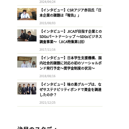
2024/04/24
【インタビュー】CSRアジア赤羽氏「日
本企業の課題は『報告』」
2015/08/03
【インタビュー】JICAが目指す企業との
SDGsパートナーシップ 〜SDGsビジネス
調査事業〜（JICA特集第1回）
2017/11/16
【インタビュー】日本学生支援機構、国
内社会的課題に対応の初のソーシャルボ
ンド発行予定〜奨学金制度の状況〜
2018/08/16
【インタビュー】味の素グループは、な
ぜサステナビリティボンドで資金を調達
したのか？
2021/12/25