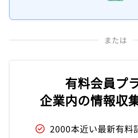
または
有料会員プ
企業内の情報収
2000本近い最新有料