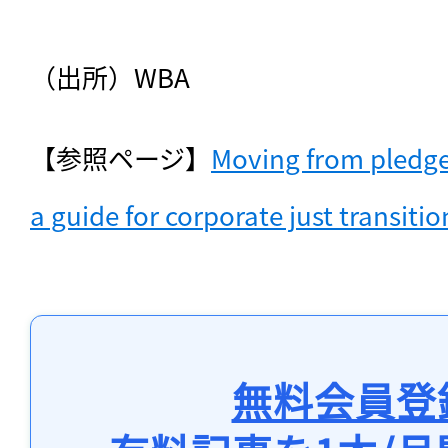
（出所）WBA
【参照ページ】
Moving from pledge
a guide for corporate just transitio
無料会員登