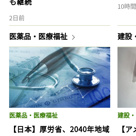
も継続
10時
2日前
医薬品・医療福祉
建設
医薬品・医療福祉
建設・
【日本】厚労省、2040年地域
【ア