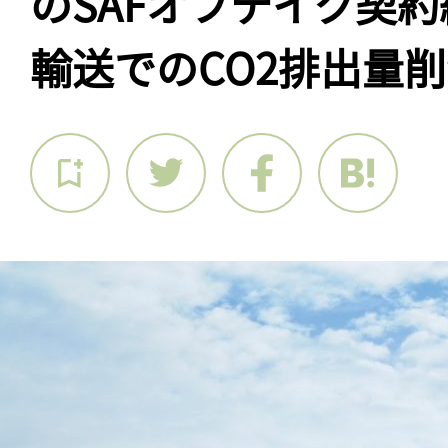
のSAFオフテイク契
輸送でのCO2排出量