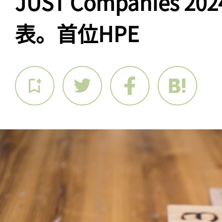
JUST Companies 
表。首位HPE