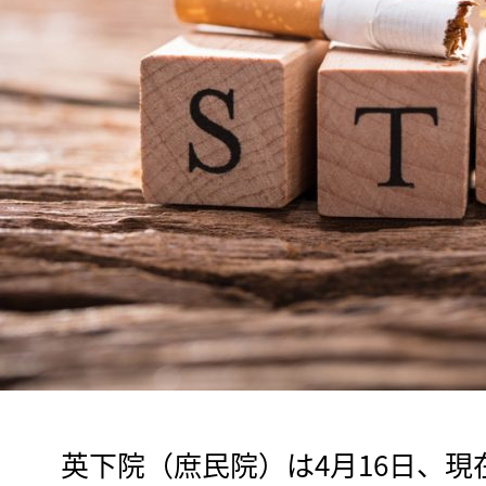
　英下院（庶民院）は4月16日、現