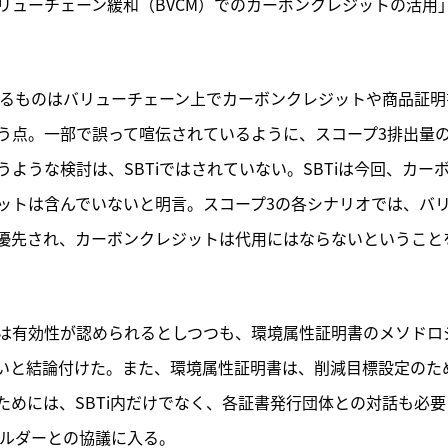
リューチェーン緩和（BVCM）でのカーボンクレジットの活用
れるものはバリューチェーン上でカーボンクレジットや商品証明
う点。一部で誤って喧伝されているように、スコープ3排出量
ような検討は、SBTiではされていない。SBTiは今回、カー
ットは含んでいないと明言。スコープ3の各シナリオでは、バ
優先され、カーボンクレジットは代用にはならないということ
は有効性が認められるとしつつも、環境属性証明書のメソドロ
いと結論付けた。また、環境属性証明書は、削減目標設定のた
めには、SBTi内だけでなく、各証書発行団体との対話も必要
ホルダーとの協議に入る。