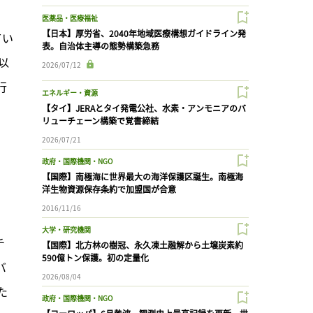
医薬品・医療福祉
【日本】厚労省、2040年地域医療構想ガイドライン発
てい
表。自治体主導の態勢構築急務
以
2026/07/12
行
エネルギー・資源
【タイ】JERAとタイ発電公社、水素・アンモニアのバ
リューチェーン構築で覚書締結
2026/07/21
政府・国際機関・NGO
【国際】南極海に世界最大の海洋保護区誕生。南極海
洋生物資源保存条約で加盟国が合意
2016/11/16
大学・研究機関
チ
【国際】北方林の樹冠、永久凍土融解から土壌炭素約
590億トン保護。初の定量化
バ
2026/08/04
た
政府・国際機関・NGO