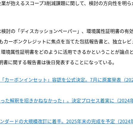
企業が抱えるスコープ3削減課題に関して、検討の方向性を明ら
念検討の「ディスカッションペーパー」、環境属性証明書の有
もカーボンクレジットに焦点を当てた包括報告書と、独立レビ
、環境属性証明書をどのように活用できるかということが論点
明書に関する報告書は後日発表することになっている。
の「カーボンインセット」容認を公式決定。7月に原案発表（202
誤った解釈を招きかねなかった」。決定プロセス着実に（2024年
ンダードの大規模改訂に着手。2025年末の完成を予定（2024