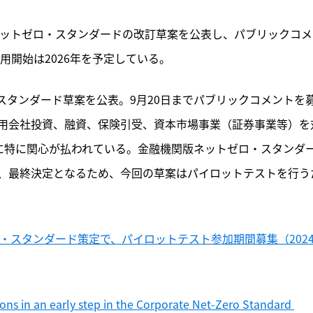
記事をお気に入りに保存するには
ログインが必要です
ネットゼロ・スタンダードの改訂草案を公表し、パブリックコメ
用開始は2026年を予定している。
ログイン
会員登録
・スタンダード草案を公表。9月20日までパブリックコメントを
用会社投資、融資、保険引受、資本市場事業（証券事業等）を
定に特に関心が払われている。金融機関版ネットゼロ・スタンダ
、最終決定となるため、今回の草案はパイロットテストを行う
ロ・スタンダード策定で、パイロットテスト参加期間募集（202
ions in an early step in the Corporate Net-Zero Standard 