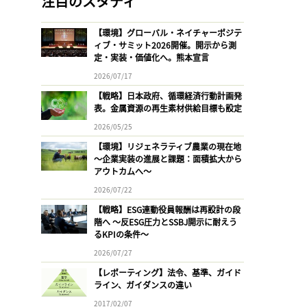
注目のスタディ
【環境】グローバル・ネイチャーポジテ
ィブ・サミット2026開催。開示から測
定・実装・価値化へ。熊本宣言
2026/07/17
【戦略】日本政府、循環経済行動計画発
表。金属資源の再生素材供給目標も設定
2026/05/25
【環境】リジェネラティブ農業の現在地
〜企業実装の進展と課題：面積拡大から
アウトカムへ〜
2026/07/22
【戦略】ESG連動役員報酬は再設計の段
階へ 〜反ESG圧力とSSBJ開示に耐えう
るKPIの条件〜
2026/07/27
【レポーティング】法令、基準、ガイド
ライン、ガイダンスの違い
2017/02/07