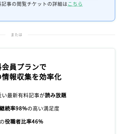
料記事の閲覧チケットの詳細は
こちら
または
料会員プランで
の情報収集を効率化
本近い最新有料記事が
読み放題
継続率98%
の高い満足度
の
役職者比率46%