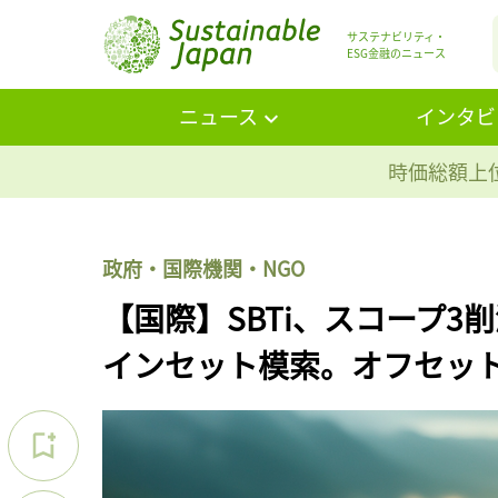
サステナビリティ・
ESG金融のニュース
ニュース
インタビ
時価総額上位
政府・国際機関・NGO
【国際】SBTi、スコープ
インセット模索。オフセッ