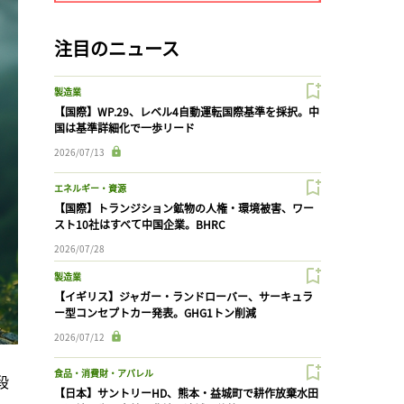
注目のニュース
製造業
【国際】WP.29、レベル4自動運転国際基準を採択。中
国は基準詳細化で一歩リード
2026/07/13
エネルギー・資源
【国際】トランジション鉱物の人権・環境被害、ワー
スト10社はすべて中国企業。BHRC
2026/07/28
製造業
【イギリス】ジャガー・ランドローバー、サーキュラ
ー型コンセプトカー発表。GHG1トン削減
2026/07/12
食品・消費財・アパレル
段
【日本】サントリーHD、熊本・益城町で耕作放棄水田