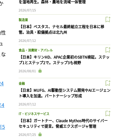
を湿地再生。森林・農地を流域一体管理
か
2026/07/15
製造業
【日本】ベスタス、ナセル最終組立工程を日本に移
効性
管。治具・設備拠点は北九州
2026/07/12
ュ
食品・消費財・アパレル
とな
【日本】キリンHD、APAC企業初のSBTN検証。ステッ
プ1とステップ2で。ステップ3も視野
2026/08/01
4
金融
【日本】MUFG、AI駆動型システム開発やAIエージェン
ト導入を加速。パートナーシップ形成
4
2026/07/12
IT・ビジネスサービス
【日本】ガートナー、Claude Mythos時代のサイバー
年5
セキュリティで提言。脅威エクスポージャ管理
2026/07/25