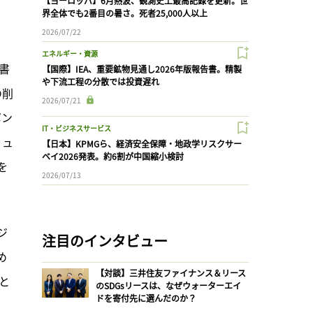
」
【ヨーロッパ】6月熱波、観測史上最高記録を更新。世
界全体でも2番目の暑さ。死者25,000人以上
2026/07/22
エネルギー・資源
書
【国際】IEA、重要鉱物見通し2026年版報告書。精製
や下流工程の分散では投資遅れ
の削
2026/07/21
ボン
IT・ビジネスサービス
リュ
【日本】KPMGら、経済安全保障・地政学リスクサー
ベイ2026発表。約6割が中国縮小検討
を
2026/07/13
ジ
注目のインタビュー
め
【対談】三井住友ファイナンス＆リース
と
のSDGsリースは、なぜウォーターエイ
ドを寄付先に選んだのか？