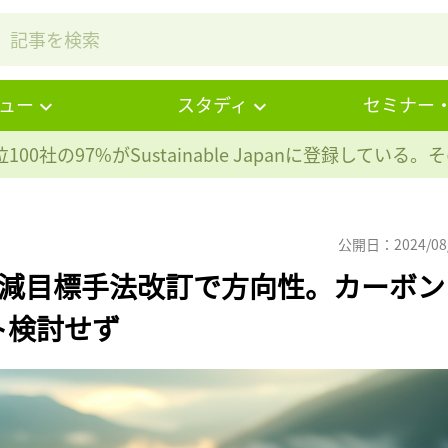
ュー
スタディ
セミナー
100社の97%が
Sustainable Japanに登録している
公開日：2024/08
3削減目標手法改訂で方向性。カーボン
ト検討せず