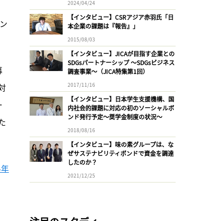
2024/04/24
【インタビュー】CSRアジア赤羽氏「日
ン
本企業の課題は『報告』」
2015/08/03
【インタビュー】JICAが目指す企業との
SDGsパートナーシップ 〜SDGsビジネス
募
調査事業〜（JICA特集第1回）
2017/11/16
対
【インタビュー】日本学生支援機構、国
ー
内社会的課題に対応の初のソーシャルボ
ンド発行予定〜奨学金制度の状況〜
た
2018/08/16
【インタビュー】味の素グループは、な
ぜサステナビリティボンドで資金を調達
したのか？
4年
2021/12/25