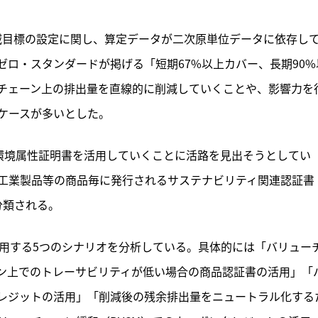
減目標の設定に関し、算定データが二次原単位データに依存し
ロ・スタンダードが掲げる「短期67%以上カバー、長期90%
チェーン上の排出量を直線的に削減していくことや、影響力を
ケースが多いとした。
、環境属性証明書を活用していくことに活路を見出そうとしてい
工業製品等の商品毎に発行されるサステナビリティ関連認証書
分類される。
活用する5つのシナリオを分析している。具体的には「バリュー
ン上でのトレーサビリティが低い場合の商品認証書の活用」「
レジットの活用」「削減後の残余排出量をニュートラル化する